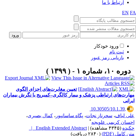
ارتباط با ما
EN
F
ورود خودکار
ثبت نام
بازیابی رمز عبور
دوره ۱۰، شماره ۱ - ( ۱۳۹۹ )
تعیین مغایرت‌های اجزای الگوی
هارت‌های ارتباطی پزشک و بیمار کالگری–کمبریج با نگرش بیماران
یرانی
‎ 10.30505/10.1.39
لی لباف
،
سحرناز نجات
،
پگاه ساسانپور
،
کمال بصیری
،
*
حسان کریمی علویجه
کیده
(۴۳۴۵ مشاهده)
|
English Extended Abstract |
تن کامل (PDF)
(۲۸۴۰ دریافت)