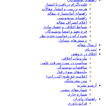
فلودیاگرام دریافت تا انتشار
هزینه بررسی و انتشار مقالات
راهنمای آماده‌سازی مقاله
راهنمای منبع‌نویسی
اعلام انصراف مقاله
ضوابط اخلاقی و حقوق مادی
فرم تعهد و امضا نویسندگان
نحوه ارائه درخواست تجدید نظر
پرسش‌های متداول
ارسال مقاله
ثبت نام
اخلاق در پژوهش
ملزومات اخلاقی
سیاست در مورد سرقت علمی
مناقشات نویسندگی
بیانیه‌های سوء رفتار
اعلامیه حق‌طبع (کپی‌رایت)
متن محرمانگی
آرشیو نشریه
شماره‌های پیشین
شماره جاری
راهنمای داوران
فرآیند داوری