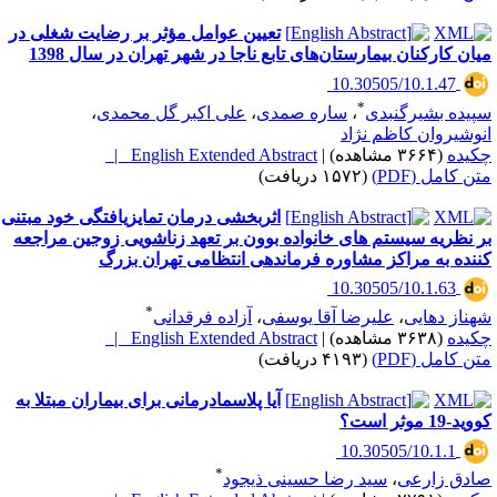
تعیین عوامل مؤثر بر رضایت شغلی در
یان کارکنان بیمارستان‌های تابع ناجا در شهر تهران در سال 1398
‎ 10.30505/10.1.47
*
پیده بشیرگنبدی
،
ساره صمدی
،
علی اکبر گل محمدی
،
نوشیروان کاظم نژاد
کیده
(۳۶۶۴ مشاهده)
|
English Extended Abstract |
تن کامل (PDF)
(۱۵۷۲ دریافت)
اثربخشی درمان تمایزیافتگی خود مبتنی
ر نظریه سیستم های خانواده بوون بر تعهد زناشویی زوجین مراجعه
ننده به مراکز مشاوره فرماندهی انتظامی تهران بزرگ
‎ 10.30505/10.1.63
*
هناز دهایی
،
علیرضا آقا یوسفی
،
آزاده فرقدانی
کیده
(۳۶۳۸ مشاهده)
|
English Extended Abstract |
تن کامل (PDF)
(۴۱۹۳ دریافت)
آیا پلاسمادرمانی برای بیماران مبتلا به
ید-19 موثر است؟
‎ 10.30505/10.1.1
*
ادق زارعی
،
سید رضا حسینی ذیجود