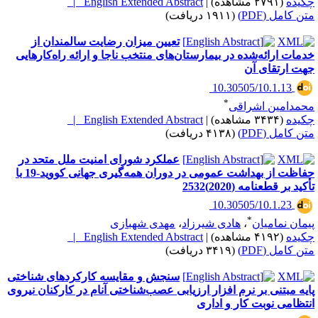
کیده
(۲۷۹۱ مشاهده)
|
English Extended Abstract |
تن کامل (PDF)
(۱۹۱۱ دریافت)
تعیین میزان رضایت سالمندان از
دمات ارائه‌شده در بیمارستان‌های منتخب ناجا و ارائه راه‌کارهایی
هت ارتقای آن
‎ 10.30505/10.1.13
*
حمدامین اشراقی
کیده
(۳۴۳۴ مشاهده)
|
English Extended Abstract |
تن کامل (PDF)
(۴۱۳۸ دریافت)
عملکرد شورای امنیت ملل متحد در
حفاظت از بهداشت عمومی در دوران همه‌گیری جهانی کووید-19 با
کید بر قطعنامه (2020)2532
‎ 10.30505/10.1.23
*
یمان نمامیان
،
هادی شیرزاد
،
مهدی شهبازی
کیده
(۴۱۹۲ مشاهده)
|
English Extended Abstract |
تن کامل (PDF)
(۳۴۱۹ دریافت)
سنجش و مقایسه کارکرد‌های شناختی
ایه مبتنی بر نرم افزار ارزیابی عصب‌شناختی آنام در کارکنان نیروی
نتظامی نوبت کار و اداری