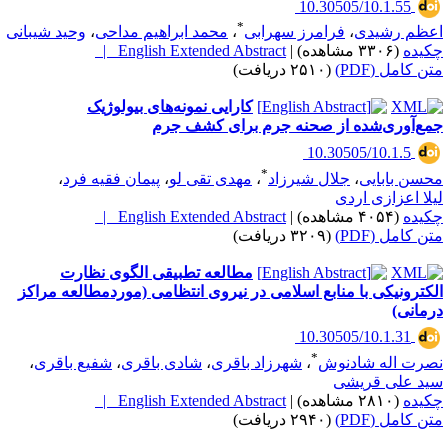
‎ 10.30505/10.1.55
*
عظم رشیدی
،
فرامرز سهرابی
،
محمد ابراهیم مداحی
،
وحید شیبانی
کیده
(۳۳۰۶ مشاهده)
|
English Extended Abstract |
تن کامل (PDF)
(۲۵۱۰ دریافت)
کارایی نمونه‌های بیولوژیک
مع‌آوری‌شده از صحنه جرم برای کشف جرم
‎ 10.30505/10.1.5
*
حسن بابایی
،
جلال شیرزاد
،
مهدی تقی لو
،
پیمان فقیه فرد
،
یلا اعزازی اردی
کیده
(۴۰۵۴ مشاهده)
|
English Extended Abstract |
تن کامل (PDF)
(۳۲۰۹ دریافت)
مطالعه تطبیقی الگوی نظارت
لکترونیکی با منابع اسلامی در نیروی انتظامی (موردمطالعه مراکز
رمانی)
‎ 10.30505/10.1.31
*
صرت اله شادنوش
،
شهرزاد باقری
،
شادی باقری
،
شفیع باقری
،
ید علی قریشی
کیده
(۲۸۱۰ مشاهده)
|
English Extended Abstract |
تن کامل (PDF)
(۲۹۴۰ دریافت)