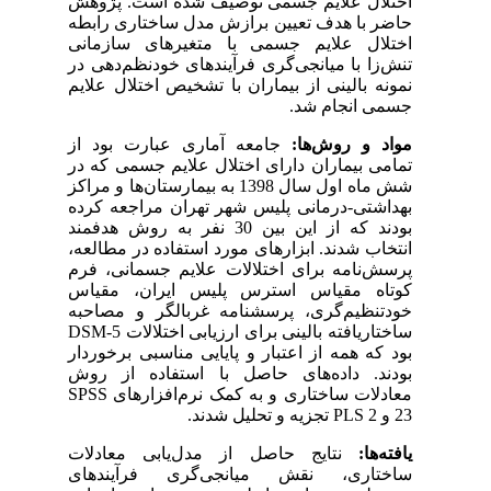
اختلال علایم جسمی توصیف شده است. پژوهش
حاضر با هدف تعیین برازش مدل ساختاری رابطه
اختلال علایم جسمی با متغیرهای سازمانی
تنش‌زا با میانجی‌گری فرآیندهای خودنظم‌دهی در
نمونه بالینی از بیماران با تشخیص اختلال علایم
جسمی انجام شد.
مواد و
روش‌ها:
جامعه آماری عبارت بود از
تمامی بیماران دارای اختلال علایم جسمی که در
شش ماه اول سال 1398 به بیمارستان‌ها و مراکز
بهداشتی-درمانی پلیس شهر تهران مراجعه کرده
بودند که از این بین 30 نفر به روش هدفمند
انتخاب شدند. ابزارهای مورد استفاده در مطالعه،
پرسش‌نامه برای اختلالات علایم جسمانی، فرم
کوتاه مقیاس استرس پلیس ایران، مقیاس
خودتنظیم‌گری، پرسشنامه غربالگر و مصاحبه
ساختاریافته بالینی برای ارزیابی اختلالات
DSM-5
بود که همه از اعتبار و پایایی مناسبی برخوردار
بودند. داده‌های حاصل با استفاده از روش
معادلات ساختاری و به کمک نرم‌افزارهای
SPSS
23
و
PLS 2
تجزیه و تحلیل شدند.
یافته‌ها:
نتایج حاصل از مدل‌یابی معادلات
ساختاری، نقش میانجی‌گری فرآیندهای