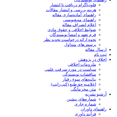
فلودیاگرام دریافت تا انتشار
هزینه بررسی و انتشار مقالات
راهنمای آماده‌سازی مقاله
راهنمای منبع‌نویسی
اعلام انصراف مقاله
ضوابط اخلاقی و حقوق مادی
فرم تعهد و امضا نویسندگان
نحوه ارائه درخواست تجدید نظر
پرسش‌های متداول
ارسال مقاله
ثبت نام
اخلاق در پژوهش
ملزومات اخلاقی
سیاست در مورد سرقت علمی
مناقشات نویسندگی
بیانیه‌های سوء رفتار
اعلامیه حق‌طبع (کپی‌رایت)
متن محرمانگی
آرشیو نشریه
شماره‌های پیشین
شماره جاری
راهنمای داوران
فرآیند داوری