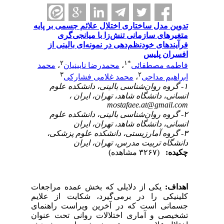
تدوین مدل ساختاری اختلال علائم جسمی بر پایه
متغیرهای سازمانی تنش‌زا با میانجی‌گری
فرآیندهای خودنظم‌دهی در نمونه‌ای بالینی از
افسران پلیس
۲
۱
*
فاطمه مصطفائی
،
محمدرضا نایینیان
،
محمد
۳
۲
ابراهیم مداحی
،
محمد غلامی فشارکی
۱- گروه روان‌شناسی بالینی، دانشکده علوم
انسانی، دانشگاه شاهد، تهران، ایران ،
mostafaee.at@gmail.com
۲- گروه روان‌شناسی بالینی، دانشکده علوم
انسانی، دانشگاه شاهد، تهران، ایران
۳- گروه آمارزیستی، دانشکده علوم پزشکی،
دانشگاه تربیت مدرس، تهران، ایران
چکیده:
(۳۲۶۷ مشاهده)
اهداف
:
یکی از دلایلی که بخش عمده مراجعات
کلینیکی را در برمی‌گیرد، شکایت از علایم
جسمانی است که در آخرین ویراست راهنمای
تشخیصی و آماری اختلالات روانی تحت عنوان