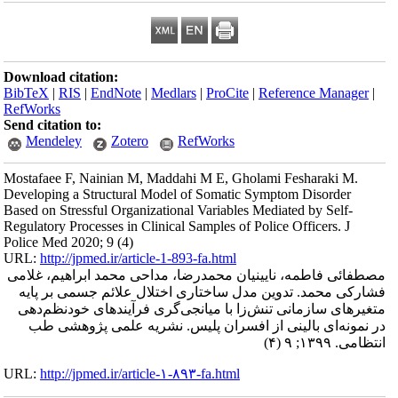
Download citation:
BibTeX
|
RIS
|
EndNote
|
Medlars
|
ProCite
|
Reference Manager
|
RefWorks
Send citation to:
Mendeley
Zotero
RefWorks
Mostafaee F, Nainian M, Maddahi M E, Gholami Fesharaki M.
Developing a Structural Model of Somatic Symptom Disorder
Based on Stressful Organizational Variables Mediated by Self-
Regulatory Processes in Clinical Samples of Police Officers. J
Police Med 2020; 9 (4)
URL:
http://jpmed.ir/article-1-893-fa.html
مصطفائی فاطمه، نایینیان محمدرضا، مداحی محمد ابراهیم، غلامی
فشارکی محمد. تدوین مدل ساختاری اختلال علائم جسمی بر پایه
متغیرهای سازمانی تنش‌زا با میانجی‌گری فرآیندهای خودنظم‌دهی
در نمونه‌ای بالینی از افسران پلیس. نشریه علمی پژوهشی طب
انتظامی. ۱۳۹۹; ۹ (۴)
URL:
http://jpmed.ir/article-۱-۸۹۳-fa.html