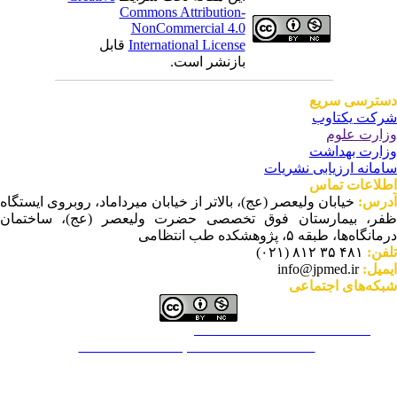
Commons Attribution-
NonCommercial 4.0
International License
قابل
بازنشر است.
ترسی سریع
کت یکتاوب
ارت علوم
ارت بهداشت
مانه ارزیابی نشریات
لاعات تماس
رس:
خیابان ولیعصر (عج)، بالاتر از خیابان میرداماد، روبروی ایستگاه
ر، بیمارستان فوق تخصصی حضرت ولیعصر (عج)، ساختمان
نگاه‌ها، طبقه ۵، پژوهشکده طب انتظامی
فن:
۴۸۱ ۳۵ ۸۱۲ (۰۲۱)
میل:
info@jpmed.ir
که‌های اجتماعی
This work is licensed under a
Creative Commons Attribution-
NonCommercial ۴,۰ International License
.
م عملکرد نشریه براساس توصیه‌های COPE است.