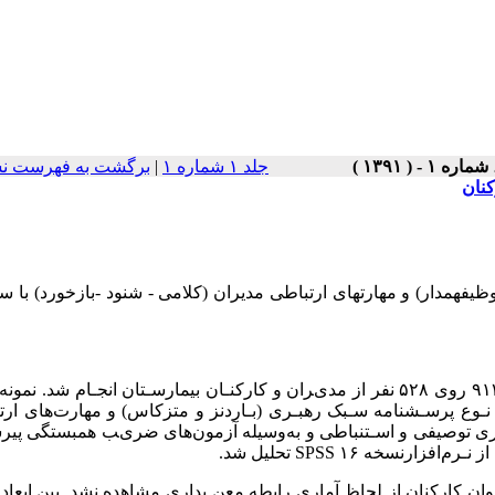
جلد ۱ شماره ۱
|
برگشت به فهرست نس
ﻨﺎن
فهمدار) و مهارتهای ارتباطی مدیران (کلامی - شنود -بازخورد) با س
۱
۹
روی
۲۸
۵
ﻧﻔﺮ از ﻣﺪیﺮان و ﮐﺎرﮐﻨـﺎن ﺑﯿﻤﺎرﺳـﺘﺎن اﻧﺠـﺎم ﺷﺪ
.
ﻧﻤﻮﻧﻪ
ـﻮع ﭘﺮﺳـﺸﻨﺎﻣﻪ ﺳـﺒﮏ رﻫﺒـﺮی
)
ﺑـﺎردﻧﺰ و ﻣﺘﺰﮐﺎس
(
و ﻣﻬﺎرتﻫﺎی ارﺗ
ﺎری ﺗﻮﺻﯿﻔﯽ و اﺳـﺘﻨﺒﺎﻃﯽ و ﺑﻪوﺳﯿﻠﻪ آزﻣﻮنﻫﺎی ﺿﺮیﺐ ﻫﻤﺒﺴﺘﮕﯽ ﭘﯿﺮ
از ﻧـﺮم
ا
ﻓ
ﺰ
ا
رنسخه
SPSS ۱۶
ﺗ
ﺤ
ﻠ
ﯿ
ﻞ
ﺷ
ﺪ
.
ن کارکنان از لحاظ آماری رابطه معن یداری مشاهده نشد. بین ابعاد