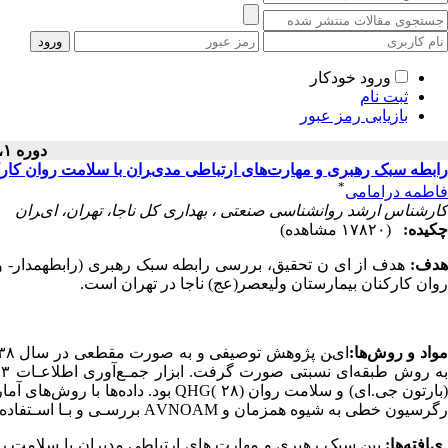
ورود خودکار
ثبت نام
بازیابی رمز عبور
دوره ۱، شماره ۱ - ( ۱۳۹۱ )
راﺑﻄﻪ ﺳﺒﮏ رﻫﺒﺮی و ﻣﻬﺎرتﻫﺎی ارﺗﺒﺎﻃﯽ ﻣﺪیﺮان ﺑﺎ ﺳﻼﻣﺖ روان ﮐﺎرﮐ
*
فاطمه درامامی
ﮐﺎرﺷﻨﺎس ارﺷﺪ رواﻧﺸﻨﺎﺳﯽ ﺻﻨﻌﺘﯽ ، ﺑﻬﺪاری ﮐﻞ ﻧﺎﺟﺎ، ﺗﻬﺮان، ایﺮان
چکیده:
(۱۷۸۲۰ مشاهده)
ﻫﺪ
ف
:
هدف از ای ن تحقیق، بررسی رابطه سبک رهبری (رابطهمدار- وظی
روان کارکنان بیمارستان ولیعصر(عج) ناجا در تهران است.
ﻮ
ا
د
و
ر
وشﻫﺎ
:
ایﻦ ﭘﮋوﻫﺶ ﺗﻮﺻﯿﻔﯽ و ﺑﻪ ﺻﻮرت ﻣﻘﻄﻌﯽ در ﺳﺎل
۳۸
ﻪ روش ﻃﺒﻘﻪای ﻧﺴﺒﺘﯽ ﺻﻮرت ﮔﺮﻓﺖ
.
اﺑﺰار ﺟﻤـﻊآوری اﻃﻼﻋـﺎت
۳
ﻧ
ﺑﺎرﺗﻮن ﺟﯽ
.
ای
(
و ﺳﻼﻣﺖ روان (۲۸
(
G
H
Q
ﺑﻮد
.
دادهﻫﺎ ﺑﺎ روشﻫﺎی آﻣ
رﮔﺮﺳﯿﻮن ﺧﻄﯽ ﺑﻪ ﺷﯿﻮه ﻫﻤﺰﻣﺎن و
M
A
NO
V
A
ﺑﺮرﺳـﯽ و ﺑـﺎ اﺳـﺘﻔﺎده 
یﺎﻓﺘﻪﻫﺎ
:
بین سبک رهبری و مهارت های ارتباطی مدیران با سلامت روا