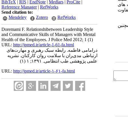
BibTeX
|
RIS
|
EndNote
|
Medlars
|
ProCite
|
 سبک رهبری و مهارت های
Reference Manager
|
RefWorks
افسردگی تفاوت
Send citation to:
Mendeley
Zotero
RefWorks
ﭽﻨﯿﻦ
Doremami F. Relationshibetween Leadership Style
and Communicative Skills of Managers with Mental
Health of the Employees. J Police Med 2012; 1 (1)
URL:
http://jpmed.ir/article-1-61-fa.html
درامامی فاطمه. راﺑﻄﻪ ﺳﺒﮏ رﻫﺒﺮی و ﻣﻬﺎرتﻫﺎی
ارﺗﺒﺎﻃﯽ ﻣﺪیﺮان ﺑﺎ ﺳﻼﻣﺖ روان ﮐﺎرﮐﻨﺎن. نشریه
علمی پژوهشی طب انتظامی. ۱۳۹۱; ۱ (۱)
URL:
http://jpmed.ir/article-۱-۶۱-fa.html