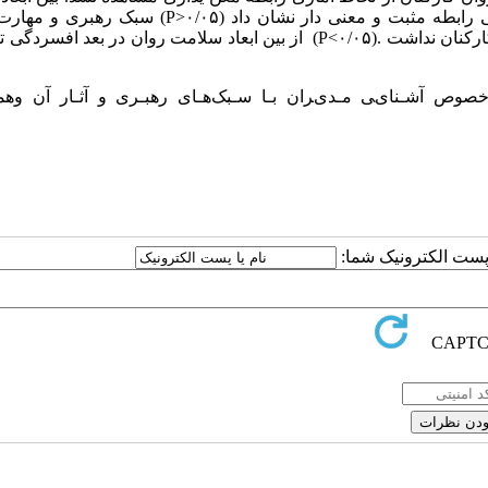
رهبری، سبک رابطه مداری با سوء عملکرد اجتماعی و سلامت روانی رابطه مثبت و معنی دار نشان داد (P>۰/۰۵)
ارتباطی مدیران قدرت پیش بینی کنندگی معنیدار برای سلامت روان کارکنان نداشت .(P<۰/۰۵) از بین ابعاد سلامت روان در بعد 
ﻮص آﺷـﻨﺎیﯽ ﻣـﺪیﺮان ﺑـﺎ ﺳـﺒﮏﻫـﺎی رﻫﺒـﺮی و آﺛـﺎر آن وﻫﻤ
ا پست الکترونیک شما: