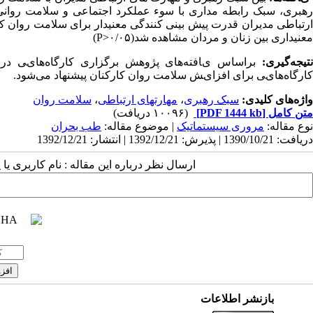
معنیداری بین زنان و مردان مشاهده شد(P>۰/۰۵)
ﻧ
ﺘﯿﺠﻪﮔﯿﺮ
ی
:
ﺑﺮاﺳﺎس یﺎﻓﺘﻪﻫﺎی ﭘﮋوﻫﺶ ﺑﺮﮔﺰاری ﮐﺎرﮔﺎهﻫﺎیﯽ درﺧﺼ
ﮐﺎرﮔﺎهﻫﺎیﯽ ﺑﺮای اﻓﺰایﺶ ﺳﻼﻣﺖ روان ﮐﺎرﮐﻨﺎن ﭘﯿﺸﻨﻬﺎد ﻣﯽﺷﻮد
.
واژه‌های کلیدی:
سبک رهبری
،
مهارتهای ارتباطی
،
سلامت روان
متن کامل
[PDF 1444 kb]
(۱۰۰۹۶ دریافت)
نوع مقاله:
مروری سيستماتيک
| موضوع مقاله:
طب بحران
دریافت: 1390/10/21 | پذیرش: 1392/12/21 | انتشار: 1392/12/21
ارسال نظر درباره این مقاله : نام کاربری ی
بازنشر اطلاعات