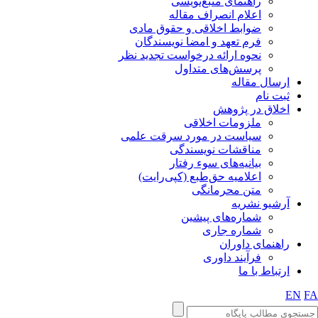
راهنمای منبع‌نویسی
اعلام انصراف مقاله
ضوابط اخلاقی و حقوق مادی
فرم تعهد و امضا نویسندگان
نحوه ارائه درخواست تجدید نظر
پرسش‌های متداول
ارسال مقاله
ثبت نام
اخلاق در پژوهش
ملزومات اخلاقی
سیاست در مورد سرقت علمی
مناقشات نویسندگی
بیانیه‌های سوء رفتار
اعلامیه حق‌طبع (کپی‌رایت)
متن محرمانگی
آرشیو نشریه
شماره‌های پیشین
شماره جاری
راهنمای داوران
فرآیند داوری
ارتباط با ما
EN
FA