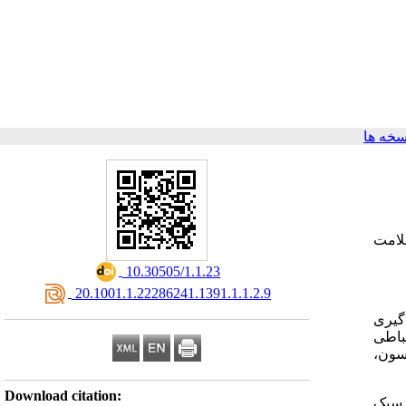
خه ها
لامت
‎ 10.30505/1.1.23
‎ 20.1001.1.22286241.1391.1.1.2.9
ﮔﯿﺮی
ﺒﺎﻃﯽ
ﺳﻮن،
Download citation:
 سبک