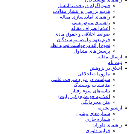
فلودیاگرام دریافت تا انتشار
هزینه بررسی و انتشار مقالات
راهنمای آماده‌سازی مقاله
راهنمای منبع‌نویسی
اعلام انصراف مقاله
ضوابط اخلاقی و حقوق مادی
فرم تعهد و امضا نویسندگان
نحوه ارائه درخواست تجدید نظر
پرسش‌های متداول
ارسال مقاله
ثبت نام
اخلاق در پژوهش
ملزومات اخلاقی
سیاست در مورد سرقت علمی
مناقشات نویسندگی
بیانیه‌های سوء رفتار
اعلامیه حق‌طبع (کپی‌رایت)
متن محرمانگی
آرشیو نشریه
شماره‌های پیشین
شماره جاری
راهنمای داوران
فرآیند داوری