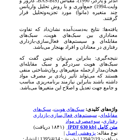
اندلر و پارکر، 1990)، مقیاس
BAS-BIS)
، کارور و
وایت،1994) جمع‌آوری و با روش تحلیل واریانس
چند متغیره (مانوا) مورد تجزیه‌وتحلیل قرار
گرفتند.
یافته‌ها: نتایج به‌دست‌آمده نشان‌داد که تفاوت
معناداری بین سبک‌های هویت، سبک‌های
مقابله‌ای و سیستم‌های فعال‌سازی-بازداری
رفتاری در معتادان و افراد بهنجار می‌باشد.
نتیجه‌گیری: بنابراین می‌توان چنین گفت که
سبک‌های هویت سردرگم و سبک مقابله‌ای
هیجان‌مدار ازجمله متغیرهای روان‌شناختی منفی
هستند که می‌تواند تأثیر زیادی بر مصرف مواد
داشته باشند بنابراین نیازمند برنامه‌ریزی مناسب
و جامع جهت تعدیل و اصلاح این متغیرها می‌باشد.
واژه‌های کلیدی:
سبک‌های هویت
،
سبک‌های
مقابله‌ای
،
سیستم‌های فعال‌سازی-بازداری
رفتاری
،
سوءمصرف مواد
متن کامل
[PDF 630 kb]
(۱۸۴۱ دریافت)
نوع مقاله:
پژوهشی اصيل
|
دریافت: 1394/2/19 | پذیرش: 1395/4/14 | انتشار: