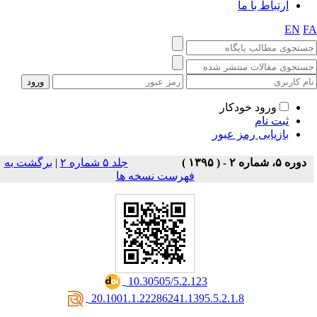
ارتباط با ما
EN
F
ورود خودکار
ثبت نام
بازیابی رمز عبور
دوره ۵، شماره ۲ - ( ۱۳۹۵ )
جلد ۵ شماره ۲
|
برگشت به
فهرست نسخه ها
‎ 10.30505/5.2.123
‎ 20.1001.1.22286241.1395.5.2.1.8