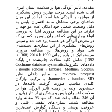
مقدمه: تأثیر آلودگی هوا بر سلامت انسان امری
اثبات شده است. هرچند بهترین روش پیشگیری
از مواجهه با آلودگی هوا است اما در این میان
صاحبان برخی مشاغل مانند افسران پلیس به
دلیل وضعیت شغلی خود امکان عدم مواجهه را
ندارند. در این مطالعه مروری ابتدا به بررسی
انواع بیماری‌هایی که افسران پلیس یا کسانی که
در معرض آلودگی هوا هستند پرداخته شد و سپس
روش‌های پیشگیری از این بیماری‌ها دسته‌بندی
شد. مواد و روش‌ها: این مطالعه مروری
سیستماتیک در بازه زمانی 1990 تا 2014 (1368 تا
1392) شامل کلیه مقالات چاپ‌شده در پایگاه
داده‌های الکترونیکCochrane database systematic
، google scholar ، Embase، Medline، Scopus،
reviews، proquest، و منابع داخلی نظیر
Iranmedex ، irandoc، SID، با ترکیب واژگان
کلیدی مناسب صورت گرفت. یافته‌ها: در
جستجوی اولیه در زمینه تأثیر آلودگی هوا بر
سلامت افسران پلیس و پیشگیری از آثار زیان‌بار
آن 346 مقاله یافت شد، که تنها 93 مقاله وارد
مطالعه شدند. بیماری‌های تنفسی، قلبی و
عروقی، پوستی و دستگاه گوارش عمده‌ترین
بیماری‌هایی بودند که با عامل آلودگی هوا به وجود