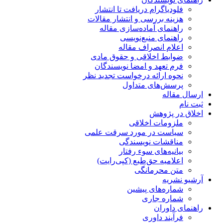
فلودیاگرام دریافت تا انتشار
هزینه بررسی و انتشار مقالات
راهنمای آماده‌سازی مقاله
راهنمای منبع‌نویسی
اعلام انصراف مقاله
ضوابط اخلاقی و حقوق مادی
فرم تعهد و امضا نویسندگان
نحوه ارائه درخواست تجدید نظر
پرسش‌های متداول
ارسال مقاله
ثبت نام
اخلاق در پژوهش
ملزومات اخلاقی
سیاست در مورد سرقت علمی
مناقشات نویسندگی
بیانیه‌های سوء رفتار
اعلامیه حق‌طبع (کپی‌رایت)
متن محرمانگی
آرشیو نشریه
شماره‌های پیشین
شماره جاری
راهنمای داوران
فرآیند داوری