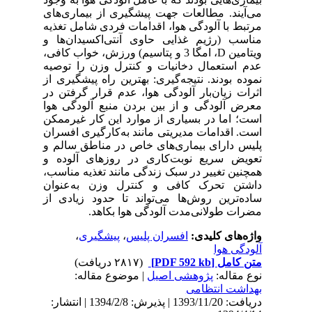
می‌آیند. مطالعات جهت پیشگیری از بیماری‌های
مرتبط با آلودگی هوا، اقدامات فردی شامل تغذیه
مناسب (رژیم غذایی حاوی آنتی‌اکسیدان‌ها و
ویتامین D، امگا 3 و پتاسیم) ورزش، خواب کافی،
عدم استعمال دخانیات و کنترل وزن را توصیه
نموده بودند. نتیجه‌گیری: بهترین راه پیشگیری از
اثرات زیان‌بار آلودگی هوا، عدم قرار گرفتن در
معرض آلودگی و از بین بردن منبع آلودگی هوا
است؛ اما در بسیاری از موارد این کار غیرممکن
است. اقدامات مدیریتی مانند به‌کارگیری افسران
پلیس دارای بیماری‌های خاص در مناطق سالم و
تعویض سریع نوبت‌کاری در روزهای آلوده و
همچنین تغییر در سبک زندگی مانند تغذیه مناسب،
داشتن تحرک کافی و کنترل وزن به‌عنوان
ساده‌ترین روش‌ها می‌تواند تا حدود زیادی از
مضرات طولانی‌مدت آلودگی هوا بکاهد.
واژه‌های کلیدی:
افسران پلیس
،
پیشگیری
،
آلودگی هوا
متن کامل
[PDF 592 kb]
(۲۸۱۷ دریافت)
نوع مقاله:
پژوهشی اصيل
| موضوع مقاله:
بهداشت انتظامی
دریافت: 1393/11/20 | پذیرش: 1394/2/8 | انتشار: