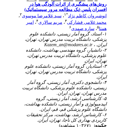
روش‌های پیشگیری از اثرات آلودگی هوا در
افسران پلیس (یک مطالعه مرور سیستماتیک)
۲
۱
*
انوشیروان کاظم نژاد
،
سید غلامرضا موسوی
،
۴
۳
محمد غلامی فشارکی
،
مریم سالاری
،
امیر
۶
۵
همتا
،
ساره صمدی
۱- استاد، گروه آمار زیستی، دانشکده علوم
پزشکی، دانشگاه تربیت مدرس تهران، تهران،
ایران. ،
Kazem_an@modares.ac.ir
۲- دانشیار، گروه مهندسی بهداشت، دانشکده
علوم پزشکی، دانشگاه تربیت مدرس تهران،
تهران، ایران
۳- استادیار، گروه آمار زیستی، دانشکده علوم
پزشکی، دانشگاه تربیت مدرس تهران، تهران،
ایران.
۴- دانشجوی دکتری، آمار زیستی، گروه آمار
زیستی، دانشکده علوم پزشکی، دانشگاه تربیت
مدرس تهران، تهران، ایران.
۵- کارشناسی ارشد، آمار زیستی، گروه
اپیدمیولوژی و آمار زیستی، دانشکده بهداشت،
دانشگاه علوم پزشکی قم، قم، ایران.
۶- کارشناس ارشد، بهداشت، مرکز تحقیقات
کاربردی بهداری کل ناجا، تهران، ایران.
چکیده:
(۱۰۳۶۷ مشاهده)