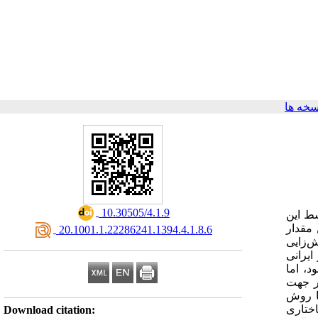
خه ها
‎ 10.30505/4.1.9
سط این
، تعیین مقدار
‎ 20.1001.1.22286241.1394.4.1.8.6
‌زایی
ش L300R بر جهش‌یافته ERR (E354RR356) لوسیفراز ایرانی
تر بود، اما
 جهش‌زایی هدف‌دار جهت
قیق با روش
ات ساختاری
Download citation: