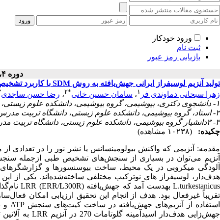
ورود خودکار
ثبت نام
بازیابی رمز عبور
دوره ۴، شماره ۱ - ( ۱۳۹۴ )
تولید آنزیم لوسیفراز ایرانی جهش‌یافته به روش SDM با کاربرد تشخیص بالینی
۳
۲
*
۱
زهرا سبحانی دماوندی فر
،
سامان حسین خانی
،
رضا حسن ساجدی
۱- دانشجوی دکتری، بیوشیمی، گروه بیوشیمی، دانشکده علوم زیستی، دانشگاه تربیت مدرس، تهران، ایران.
۲- استاد، گروه بیوشیمی، دانشکده علوم زیستی، دانشگاه تربیت مدرس، تهران، ایران. ،
۳- ۳دانشیار گروه بیوشیمی، دانشکده علوم زیستی، دانشگاه تربیت مدرس، تهران، ایران
چکیده:
(۱۰۲۳۸ مشاهده)
مقدمه: آنزیمی که واکنش بیولومینسانس یا نشر نور را در تعدادی از م
آلودگی میکروبی در یک محیط، ساخت بیوسنسورها و گزارشگرهای ز
rkestanicus
استفاد
جهش‌زایی هدف‌دا