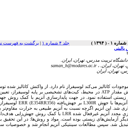
جلد ۴ شماره ۱
|
برگشت به فهرست نس
saman_h@modares.ac.ir
وجودات کاتالیز می‌کند لوسیفراز نام دارد. از واکنش کاتالیز شده تو
آنزیم می‌توان در بسیاری از سنجش‌های تشخیص طبی ازجمله سنجش مقدار ATP در محیط، کیت‌های تشخیصی بر پایه لوسیفراز
یستی استفاده نمود. در جهت پایدارسازی آنزیم با کمک روش جهش
هدف‌دار، لوسیفراز های نوترکیب مختلفی ساخته‌شده‌اند. یکی از این آنزیم‌ها با جه
L.tu به‎دست آمد که جهش‌یافته LRR (ERR/L300R) نام‌گذاری شد. این آنزیم اگرچه نسبت به آنزیم طبیعی به حرارت مقاوم‌
تقریباً غیرفعال بود. هدف از انجام این تحقیق ارزیابی امکان فعال‌سازی مجدد آنزیم غیرفعال شده LRR با کمک روش
ه از آنزیم‌های جهش‌یافته در ساخت کیت‌های سنجش ATP و دیگر آزمایش‌های زیستی بوده است. مواد و روش‌ها: در این تح
ر اسیدآمینه گلوتامات 270 در آنزیم LRR به آلانین تبدیل شد. سپس مطالعات سینتیکی آنزیم انجام شد و خصوصی