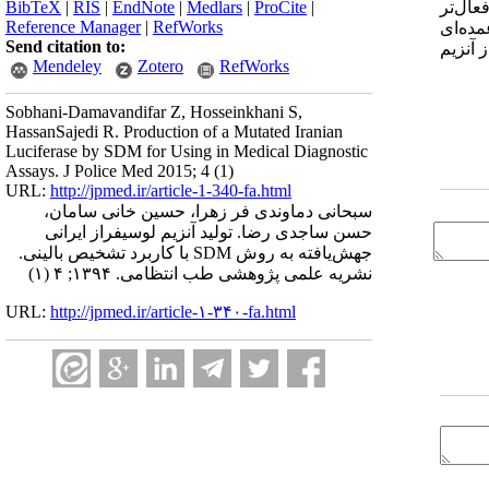
BibTeX
|
RIS
|
EndNote
|
Medlars
|
ProCite
|
یز به‌وسیله تکنیک‌های فلورسنت و CD بررسی گردید. یافته‌ها: نتایج بررسی‌های سینتیکی نشان داد که آنزیم جهش‌یافته 270 فعال‌تر
Reference Manager
|
RefWorks
مده‌ای
Send citation to:
نهاد می‌شود بتوان از آنزیم
Mendeley
Zotero
RefWorks
Sobhani-Damavandifar Z, Hosseinkhani S,
HassanSajedi R. Production of a Mutated Iranian
Luciferase by SDM for Using in Medical Diagnostic
Assays. J Police Med 2015; 4 (1)
URL:
http://jpmed.ir/article-1-340-fa.html
سبحانی دماوندی فر زهرا، حسین خانی سامان،
حسن ساجدی رضا. تولید آنزیم لوسیفراز ایرانی
جهش‌یافته به روش SDM با کاربرد تشخیص بالینی.
نشریه علمی پژوهشی طب انتظامی. ۱۳۹۴; ۴ (۱)
URL:
http://jpmed.ir/article-۱-۳۴۰-fa.html