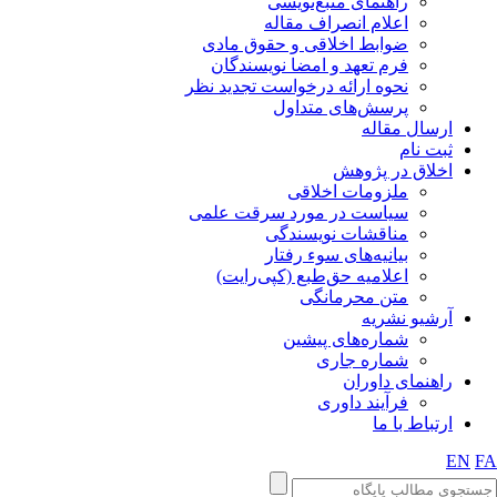
راهنمای منبع‌نویسی
اعلام انصراف مقاله
ضوابط اخلاقی و حقوق مادی
فرم تعهد و امضا نویسندگان
نحوه ارائه درخواست تجدید نظر
پرسش‌های متداول
ارسال مقاله
ثبت نام
اخلاق در پژوهش
ملزومات اخلاقی
سیاست در مورد سرقت علمی
مناقشات نویسندگی
بیانیه‌های سوء رفتار
اعلامیه حق‌طبع (کپی‌رایت)
متن محرمانگی
آرشیو نشریه
شماره‌های پیشین
شماره جاری
راهنمای داوران
فرآیند داوری
ارتباط با ما
EN
FA