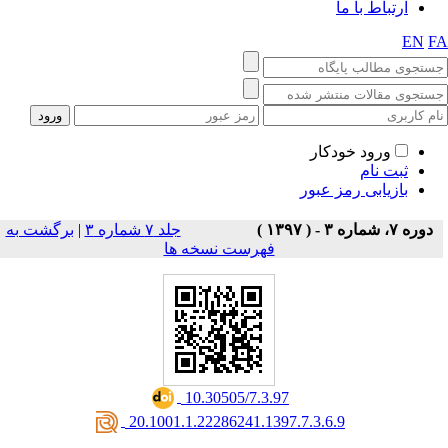
ارتباط با ما
EN
F
ورود خودکار
ثبت نام
بازیابی رمز عبور
برگشت به
|
جلد ۷ شماره ۳
دوره ۷، شماره ۳ - ( ۱۳۹۷ )
فهرست نسخه ها
‎ 10.30505/7.3.97
‎ 20.1001.1.22286241.1397.7.3.6.9