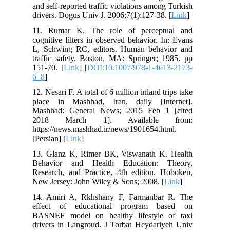
and self-reported traffic violations among Turkish
drivers. Dogus Univ J. 2006;7(1):127-38. [
Link
]
11. Rumar K. The role of perceptual and
cognitive filters in observed behavior. In: Evans
L, Schwing RC, editors. Human behavior and
traffic safety. Boston, MA: Springer; 1985. pp
151-70. [
Link
] [
DOI:10.1007/978-1-4613-2173-
6_8
]
12. Nesari F. A total of 6 million inland trips take
place in Mashhad, Iran, daily [Internet].
Mashhad: General News; 2015 Feb 1 [cited
2018 March 1]. Available from:
https://news.mashhad.ir/news/1901654.html.
[Persian] [
Link
]
13. Glanz K, Rimer BK, Viswanath K. Health
Behavior and Health Education: Theory,
Research, and Practice, 4th edition. Hoboken,
New Jersey: John Wiley & Sons; 2008. [
Link
]
14. Amiri A, Rkhshany F, Farmanbar R. The
effect of educational program based on
BASNEF model on healthy lifestyle of taxi
drivers in Langroud. J Torbat Heydariyeh Univ