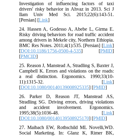
Investigation of influencing factors of taxi
drivers' risky behavior in Ahvaz in 2013. Sci J
Ilam Univ Med Sci. 2015;22(6):143-51.
[Persian] [
Link
]
24. Hassen A, Godesso A, Abebe L, Girma E.
Risky driving behaviors for road traffic accident
among drivers in Mekele city, Northern Ethiopia.
BMC Res Notes. 2011;4(1):535. [Persian] [
Link
]
[
DOI:10.1186/1756-0500-4-535
] [
PMID
]
[
PMCID
]
25. Reason J, Manstead A, Stradling S, Baxter J,
Campbell K. Errors and violations on the roads:
a real distinction. Ergonomics. 1990;33(10-
11):1315-32. [
Link
]
[
DOI:10.1080/00140139008925335
] [
PMID
]
26. Parker D, Reason JT, Manstead AS,
Stradling SG. Driving errors, driving violations
and accident involvement. Ergonomics.
1995;38(5):1036-48. [
Link
]
[
DOI:10.1080/00140139508925170
] [
PMID
]
27. Maibach EW, Rothschild ML Novelli,WD.
Social Marketing. In: Glanz K, Rimer BK,