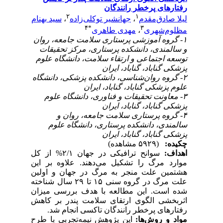
رفتارهای پرخطر رانندگان
۲
۱
سید بهنام
،
جهانشیر توکلی‌زاده
،
لیلا صادق‌مقدم
۴
*
۳
مهدی طاهری
،
مظلوم‌شهری
۱- گروه آموزشی پرستاری سلامت جامعه، روان
و سالمندی، دانشکده پرستاری، مرکز تحقیقات
توسعه اجتماعی و ارتقاء سلامت، دانشگاه علوم‌
پزشکی گناباد، گناباد، ایران
۲- گروه روان‌شناسی، دانشکده پزشکی، دانشگاه
علوم‌ پزشکی گناباد، گناباد، ایران
۳- معاونت تحقیقات و فناوری، دانشگاه علوم
‌پزشکی گناباد، گناباد، ایران
۴- گروه پرستاری سلامت جامعه، روان و
سالمندی، دانشکده پرستاری، دانشگاه علوم
‌پزشکی گناباد، گناباد، ایران
چکیده:
(۵۹۲۹ مشاهده)
اهداف:
سوانح ترافیکی در جهان ۲/۱% از کل
موارد مرگ را تشکیل می‌دهند. علاوه بر این
هشتمین علت منجر به مرگ در جهان و اولین
علت مرگ در گروه سنی ۱۵ تا ۲۹ سال شناخته
شده است. این مطالعه با هدف بررسی میزان
اثربخشی الگوی ارتقای سلامت پندر بر کاهش
رفتارهای پر‌خطر رانندگان تاکسی‌ انجام شد.
مواد و
روش‌ها:
این پژوهش نیمه‌تجربی با طرح