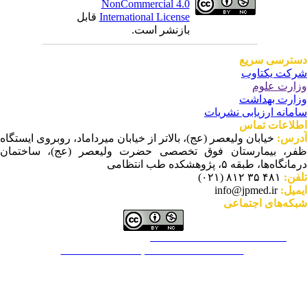
NonCommercial 4.0
قابل
International License
بازنشر است.
ترسی سریع
کت یکتاوب
ارت علوم
ارت بهداشت
مانه ارزیابی نشریات
لاعات تماس
درس
خیابان ولیعصر (عج)، بالاتر از خیابان میرداماد، روبروی ایستگاه
ر، بیمارستان فوق تخصصی حضرت ولیعصر (عج)، ساختمان
نگاه‌ها، طبقه ۵، پژوهشکده طب انتظامی
۴۸۱ ۳۵ ۸۱۲ (۰۲۱)
لفن
info@jpmed.ir
یمیل
که‌های اجتماعی
This work is licensed under a
Creative Commons Attribution-
NonCommercial ۴,۰ International License
.
تمام عملکرد نشریه براساس توصیه‌های COPE ت