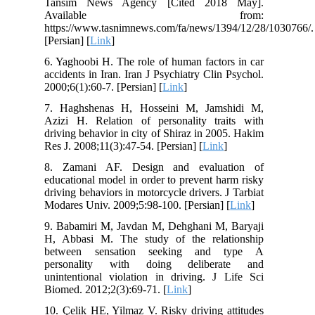
Tansim News Agency [Cited 2018 May].
Available from:
https://www.tasnimnews.com/fa/news/1394/12/28/1030766
[Persian] [
Link
]
6. Yaghoobi H. The role of human factors in car
accidents in Iran. Iran J Psychiatry Clin Psychol.
2000;6(1):60-7. [Persian] [
Link
]
7. Haghshenas H, Hosseini M, Jamshidi M,
Azizi H. Relation of personality traits with
driving behavior in city of Shiraz in 2005. Hakim
Res J. 2008;11(3):47-54. [Persian] [
Link
]
8. Zamani AF. Design and evaluation of
educational model in order to prevent harm risky
driving behaviors in motorcycle drivers. J Tarbiat
Modares Univ. 2009;5:98-100. [Persian] [
Link
]
9. Babamiri M, Javdan M, Dehghani M, Baryaji
H, Abbasi M. The study of the relationship
between sensation seeking and type A
personality with doing deliberate and
unintentional violation in driving. J Life Sci
Biomed. 2012;2(3):69-71. [
Link
]
10. Çelik HE, Yilmaz V. Risky driving attitudes