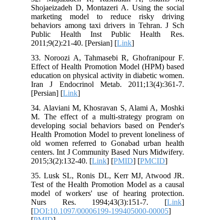
Shojaeizadeh D, Montazeri A. Using the social
marketing model to reduce risky driving
behaviors among taxi drivers in Tehran. J Sch
Public Health Inst Public Health Res.
2011;9(2):21-40. [Persian] [
Link
]
33. Noroozi A, Tahmasebi R, Ghofranipour F.
Effect of Health Promotion Model (HPM) based
education on physical activity in diabetic women.
Iran J Endocrinol Metab. 2011;13(4):361-7.
[Persian] [
Link
]
34. Alaviani M, Khosravan S, Alami A, Moshki
M. The effect of a multi-strategy program on
developing social behaviors based on Pender's
Health Promotion Model to prevent loneliness of
old women referred to Gonabad urban health
centers. Int J Community Based Nurs Midwifery.
2015;3(2):132-40. [
Link
] [
PMID
] [
PMCID
]
35. Lusk SL, Ronis DL, Kerr MJ, Atwood JR.
Test of the Health Promotion Model as a causal
model of workers' use of hearing protection.
Nurs Res. 1994;43(3):151-7. [
Link
]
[
DOI:10.1097/00006199-199405000-00005
]
[
PMID
]