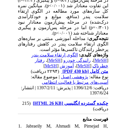
)
t
) و پیگیری (۱۲/۳-=
t
در مرحله پس‌آزمون (۸/۲-=
). میانگین نمره
p<
این تفاوت معنادار شد (۰/۰۰۱
کل سازه‌های مورد مطالعه در الگوی ارتقاء
سلامت پندر (منافع، موانع و خودکارآمدی
درک‌شده) در مرحله پیش‌آزمون معنادار نبود
) اما در مرحله پس‌آزمون و پیگیری
p
(۰/۳۰۱=
).
p<
معنادار شناخته شد (۰/۰۰۱
نتیجه‌گیری:
مداخله آموزشی مبتنی بر سازه‌های
الگوی ارتقاء سلامت پندر در کاهش رفتارهای
پرخطر رانندگان تاکسی‌ها مؤثر است.
واژه‌های کلیدی:
الگوی ارتقاء سلامت پندر
رفتار
]،
MeSH
[
رانندگی خودرو
]،
MeSH
[
]
MeSH
[
آموزش
]،
MeSH
[
خطرناک
(۲۲۹۴ دریافت)
[PDF 430 kb]
متن کامل
نوع مقاله:
پژوهشی اصيل
| موضوع مقاله:
آسیب‌های مرتبط با فعاليت انتظامی
دریافت: 1396/12/6 | پذیرش: 1397/2/11 | انتشار:
1397/6/24
(215
چکیده گسترده انگلیسی [HTML 26 KB]
دریافت)
فهرست منابع
1. Jabraeily M, Ahmadi M, Pirnejad H,