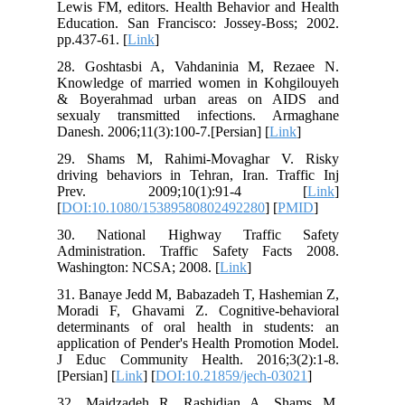
Lewis FM, editors. Health Behavior and Health
Education. San Francisco: Jossey-Boss; 2002.
pp.437-61. [
Link
]
28. Goshtasbi A, Vahdaninia M, Rezaee N.
Knowledge of married women in Kohgilouyeh
& Boyerahmad urban areas on AIDS and
sexualy transmitted infections. Armaghane
Danesh. 2006;11(3):100-7.[Persian] [
Link
]
29. Shams M, Rahimi-Movaghar V. Risky
driving behaviors in Tehran, Iran. Traffic Inj
Prev. 2009;10(1):91-4 [
Link
]
[
DOI:10.1080/15389580802492280
] [
PMID
]
30. National Highway Traffic Safety
Administration. Traffic Safety Facts 2008.
Washington: NCSA; 2008. [
Link
]
31. Banaye Jedd M, Babazadeh T, Hashemian Z,
Moradi F, Ghavami Z. Cognitive-behavioral
determinants of oral health in students: an
application of Pender's Health Promotion Model.
J Educ Community Health. 2016;3(2):1-8.
[Persian] [
Link
] [
DOI:10.21859/jech-03021
]
32. Majdzadeh R, Rashidian A, Shams M,