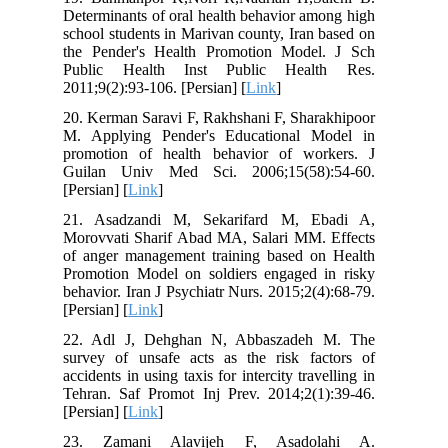
Determinants of oral health behavior among high
school students in Marivan county, Iran based on
the Pender's Health Promotion Model. J Sch
Public Health Inst Public Health Res.
2011;9(2):93-106. [Persian] [
Link
]
20. Kerman Saravi F, Rakhshani F, Sharakhipoor
M. Applying Pender's Educational Model in
promotion of health behavior of workers. J
Guilan Univ Med Sci. 2006;15(58):54-60.
[Persian] [
Link
]
21. Asadzandi M, Sekarifard M, Ebadi A,
Morovvati Sharif Abad MA, Salari MM. Effects
of anger management training based on Health
Promotion Model on soldiers engaged in risky
behavior. Iran J Psychiatr Nurs. 2015;2(4):68-79.
[Persian] [
Link
]
22. Adl J, Dehghan N, Abbaszadeh M. The
survey of unsafe acts as the risk factors of
accidents in using taxis for intercity travelling in
Tehran. Saf Promot Inj Prev. 2014;2(1):39-46.
[Persian] [
Link
]
23. Zamani Alavijeh F, Asadolahi A.