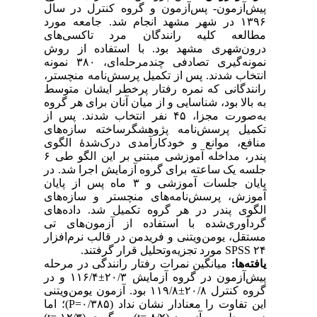
پیش‌آزمون- پس‌آزمون و گروه کنترل در سال
۱۳۹۶ در شهر مشهد انجام شد. جامعه مورد
مطالعه کلیه رانندگان مرد تاکسی‌های
درون‌شهری مشهد بود. با استفاده از روش
نمونه‌گیری تصادفی چند‌مرحله‌ای، ۳۸۰ نمونه
انتخاب شدند. پس از تکمیل پرسش‌نامه منچستر،
رانندگانی که نمره رفتار پر‌خطر ایشان متوسط
به بالا بود، شناسایی و از میان آنان برای هر گروه
به‌صورت مجزا، ۴۵ نفر انتخاب شدند. پس از
تکمیل پرسش‌نامه پژوهشگر‌ساخته سازه‌های
منافع، موانع و خودکارآمدی درک‌شدۀ الگوی
پندر، مداخله آموزشی مبتنی بر این الگو طی ۶
جلسه یک ساعته برای گروه آزمایش اجرا شد. در
پایان جلسات آموزشی و ۳ ماه پس از پایان
آموزش، پرسش‌نامه‌های منچستر و سازه‌های
الگوی پندر در هر گروه تکمیل شد. داده‌های
گردآوری‌شده با استفاده از آزمون‌های تی
مستقل، یومن‌ویتنی و فریدمن در قالب نرم‌افزار
مورد تجزیه‌و‌تحلیل قرار گرفتند.
SPSS ۲۴
یافته‌ها:
میانگین نمرات رفتار رانندگی در مرحله
پیش‌آزمون در گروه آزمایش ۲۰/۳±۱۱۶/۴ و در
گروه کنترل ۲۰/۸±۱۱۹/۸ بود. آزمون یومن‌ویتنی
)؛ اما
P
این تفاوت را معنا‌دار نشان نداد (۰/۳۸۵=