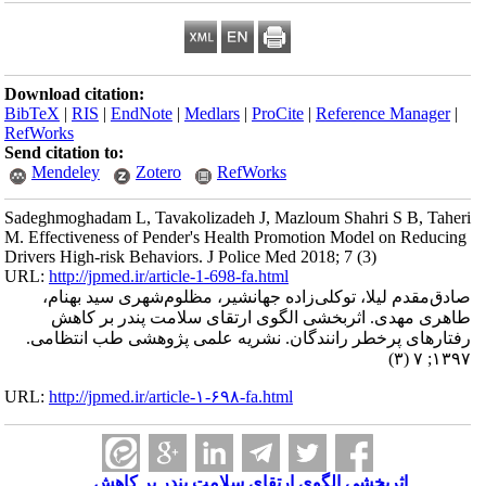
Download citation:
BibTeX
|
RIS
|
EndNote
|
Medlars
|
ProCite
|
Reference Manager
|
RefWorks
Send citation to:
Mendeley
Zotero
RefWorks
Sadeghmoghadam L, Tavakolizadeh J, Mazloum Shahri S B, Taheri
M. Effectiveness of Pender's Health Promotion Model on Reducing
Drivers High-risk Behaviors. J Police Med 2018; 7 (3)
URL:
http://jpmed.ir/article-1-698-fa.html
صادق‌مقدم لیلا، توکلی‌زاده جهانشیر، مظلوم‌شهری سید بهنام،
طاهری مهدی. اثربخشی الگوی ارتقای سلامت پندر بر کاهش
رفتارهای پرخطر رانندگان. نشریه علمی پژوهشی طب انتظامی.
۱۳۹۷; ۷ (۳)
URL:
http://jpmed.ir/article-۱-۶۹۸-fa.html
اثربخشی الگوی ارتقای سلامت پندر بر کاهش