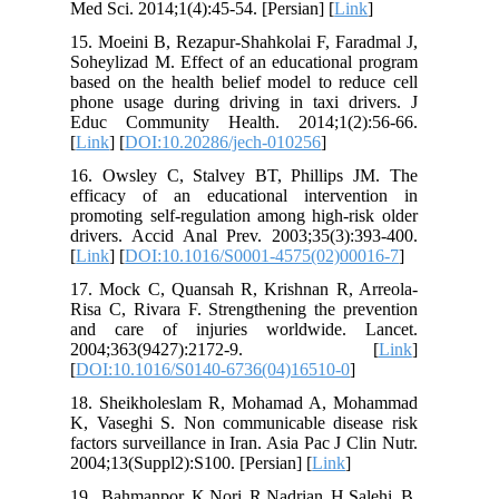
Med Sci. 2014;1(4):45-54. [Persian] [
Link
]
15. Moeini B, Rezapur-Shahkolai F, Faradmal J,
Soheylizad M. Effect of an educational program
based on the health belief model to reduce cell
phone usage during driving in taxi drivers. J
Educ Community Health. 2014;1(2):56-66.
[
Link
] [
DOI:10.20286/jech-010256
]
16. Owsley C, Stalvey BT, Phillips JM. The
efficacy of an educational intervention in
promoting self-regulation among high-risk older
drivers. Accid Anal Prev. 2003;35(3):393-400.
[
Link
] [
DOI:10.1016/S0001-4575(02)00016-7
]
17. Mock C, Quansah R, Krishnan R, Arreola-
Risa C, Rivara F. Strengthening the prevention
and care of injuries worldwide. Lancet.
2004;363(9427):2172-9. [
Link
]
[
DOI:10.1016/S0140-6736(04)16510-0
]
18. Sheikholeslam R, Mohamad A, Mohammad
K, Vaseghi S. Non communicable disease risk
factors surveillance in Iran. Asia Pac J Clin Nutr.
2004;13(Suppl2):S100. [Persian] [
Link
]
19. Bahmanpor K,Nori R,Nadrian H,Salehi B.