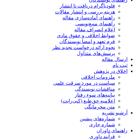
فلودیاگرام دریافت تا انتشار
هزینه بررسی و انتشار مقالات
راهنمای آماده‌سازی مقاله
راهنمای منبع‌نویسی
اعلام انصراف مقاله
ضوابط اخلاقی و حقوق مادی
فرم تعهد و امضا نویسندگان
نحوه ارائه درخواست تجدید نظر
پرسش‌های متداول
ارسال مقاله
ثبت نام
اخلاق در پژوهش
ملزومات اخلاقی
سیاست در مورد سرقت علمی
مناقشات نویسندگی
بیانیه‌های سوء رفتار
اعلامیه حق‌طبع (کپی‌رایت)
متن محرمانگی
آرشیو نشریه
شماره‌های پیشین
شماره جاری
راهنمای داوران
فرآیند داوری