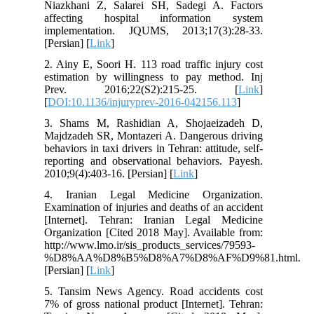
Niazkhani Z, Salarei SH, Sadegi A. Factors
affecting hospital information system
implementation. JQUMS, 2013;17(3):28-33.
[Persian] [
Link
]
2. Ainy E, Soori H. 113 road traffic injury cost
estimation by willingness to pay method. Inj
Prev. 2016;22(S2):215-25. [
Link
]
[
DOI:10.1136/injuryprev-2016-042156.113
]
3. Shams M, Rashidian A, Shojaeizadeh D,
Majdzadeh SR, Montazeri A. Dangerous driving
behaviors in taxi drivers in Tehran: attitude, self-
reporting and observational behaviors. Payesh.
2010;9(4):403-16. [Persian] [
Link
]
4. Iranian Legal Medicine Organization.
Examination of injuries and deaths of an accident
[Internet]. Tehran: Iranian Legal Medicine
Organization [Cited 2018 May]. Available from:
http://www.lmo.ir/sis_products_services/79593-
%D8%AA%D8%B5%D8%A7%D8%AF%D9%81.html.
[Persian] [
Link
]
5. Tansim News Agency. Road accidents cost
7% of gross national product [Internet]. Tehran: