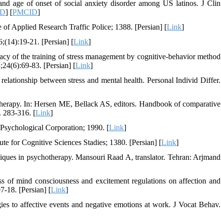
d age of onset of social anxiety disorder among US latinos. J Clin
ID
] [
PMCID
]
of Applied Research Traffic Police; 1388. [Persian] [
Link
]
;(14):19-21. [Persian] [
Link
]
cy of the training of stress management by cognitive-behavior method
;24(6):69-83. [Persian] [
Link
]
elationship between stress and mental health. Personal Individ Differ.
herapy. In: Hersen ME, Bellack AS, editors. Handbook of comparative
. 283-316. [
Link
]
Psychological Corporation; 1990. [
Link
]
te for Cognitive Sciences Stadies; 1380. [Persian] [
Link
]
iques in psychotherapy. Mansouri Raad A, translator. Tehran: Arjmand
 of mind consciousness and excitement regulations on affection and
-18. [Persian] [
Link
]
ies to affective events and negative emotions at work. J Vocat Behav.