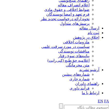
راهنمای منبع‌نویسی
اعلام انصراف مقاله
ضوابط اخلاقی و حقوق مادی
فرم تعهد و امضا نویسندگان
نحوه ارائه درخواست تجدید نظر
پرسش‌های متداول
ارسال مقاله
ثبت نام
اخلاق در پژوهش
ملزومات اخلاقی
سیاست در مورد سرقت علمی
مناقشات نویسندگی
بیانیه‌های سوء رفتار
اعلامیه حق‌طبع (کپی‌رایت)
متن محرمانگی
آرشیو نشریه
شماره‌های پیشین
شماره جاری
راهنمای داوران
فرآیند داوری
ارتباط با ما
EN
FA