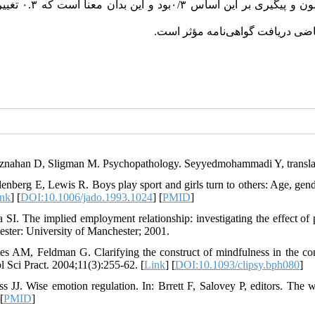
عضویت گروهی بر تغییرات نمرات اضطراب از پیش‌آزمون به 
اضی دریافت گواهی‌نامه مؤثر است
znahan D, Sligman M. Psychopathology. Seyyedmohammadi Y, translator
denberg E, Lewis R. Boys play sport and girls turn to others: Age, gend
ink
] [
DOI:10.1006/jado.1993.1024
] [
PMID
]
a SI. The implied employment relationship: investigating the effect of 
ster: University of Manchester; 2001.
es AM, Feldman G. Clarifying the construct of mindfulness in the con
l Sci Pract. 2004;11(3):255-62. [
Link
] [
DOI:10.1093/clipsy.bph080
]
ss JJ. Wise emotion regulation. In: Brrett F, Salovey P, editors. Th
 [
PMID
]