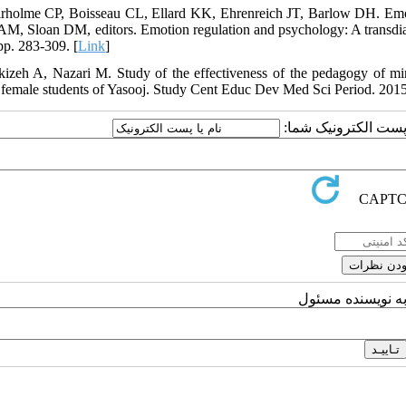
irholme CP, Boisseau CL, Ellard KK, Ehrenreich JT, Barlow DH. Emotio
AM, Sloan DM, editors. Emotion regulation and psychology: A transdia
pp. 283-309. [
Link
]
kizeh A, Nazari M. Study of the effectiveness of the pedagogy of mi
 female students of Yasooj. Study Cent Educ Dev Med Sci Period. 2015;
یا پست الکترونیک شما
به نویسنده مسئول