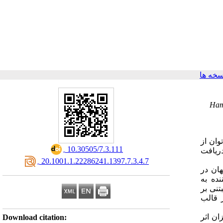
خه ها
Ham
وان از
‎ 10.30505/7.3.111
ریافت
‎ 20.1001.1.22286241.1397.7.3.4.7
هان در
عه‌کننده به
تنی بر
ر قالب
).  اثر
Download citation: