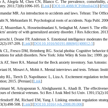
o A, Alegría M, Chen CN, Blanco C. The prevalence, comorbidity, an
atry. 2011;72(8):1096-105. [
Link
] [
DOI:10.4088/JCP.08m04436
] [
PM
mandar MR. An introduction to accidents and laws. Tehran: The Office 
abi N, Mehranfarn H. Psychological roots of accidents. Naja Publ. 2006
 Z, Moazedian A, Hosseinolmadani S, Sedaghat M, Ameri S. The effica
cts' anxiety of with generalized anxiety disorder. J Res Adicction. 2013
arrochi J, Deane FP, Anderson S. Emotional intelligence moderates the r
2(2):197-209. [
Link
] [
DOI:10.1016/S0191-8869(01)00012-5
]
rk CL, Fresco DM, Heimberg RG. Social phobia: Cognitive behavior t
entions for adult disorders. New York: John Wiley & Sons Inc; 1999. pp
ck AT, Steer RA. Manual for the Beck anxiety inventory. San Antonio: 
viani H, Mosavi A, Mohit A. Mental interviews and tests. Tehran: Institu
ahy RL, Tierch D, Napolitanoc L, Liza A. Excitement regulation techn
tion; 2015. [Persian] [
Link
]
rimani M, Ariyapouran S, Abolghasemi A, Ahadi B. The effectiveness
ours of chemical veterans. Sci Res J Arak Med Sci Univ. 1391;15(2):107
efendorff JM, Richard EM, Yang J. Linking emotion regulation strateg
3(3):498-508. [
Link
] [
DOI:10.1016/j.jvb.2008.09.006
]