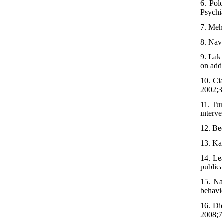
6. Pol
Psychi
7. Meh
8. Nav
9. Lak
on addi
10. Ci
2002;3
11. Tu
interv
12. Be
13. Ka
14. Le
publica
15. Na
behavi
16. Di
2008;7