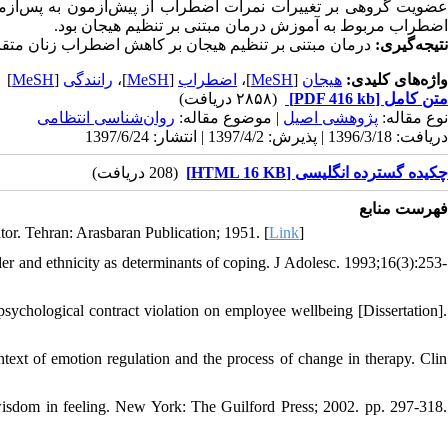
اضطراب مربوط به آموزش درمان مبتنی بر تنظیم هیجان بود.
نتیجه‌گیری:
درمان مبتنی بر تنظیم هیجان بر کاهش اضطراب زنان متق.
]
MeSH
[
رانندگی
]،
MeSH
[
اضطراب
]،
MeSH
[
هیجان
واژه‌های کلیدی:
(۲۸۵۸ دریافت)
[PDF 416 kb]
متن کامل
نوع مقاله:
پژوهشی اصيل
| موضوع مقاله:
روان‌شناسی انتظامی
دریافت: 1396/3/18 | پذیرش: 1397/4/2 | انتشار: 1397/6/24
چکیده گسترده انگلیسی [HTML 16 KB]
(208 دریافت)
فهرست منابع
. Tehran: Arasbaran Publication; 1951. [
Link
]
er and ethnicity as determinants of coping. J Adolesc. 1993;16(3):253-
psychological contract violation on employee wellbeing [Dissertation].
text of emotion regulation and the process of change in therapy. Clin
e wisdom in feeling. New York: The Guilford Press; 2002. pp. 297-318.