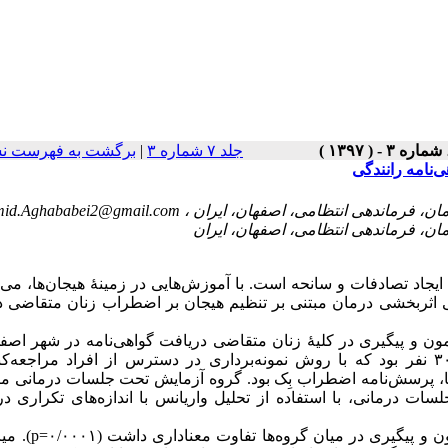
برگشت به فهرست نس
|
جلد ۷ شماره ۳
‌نامه رانندگی
id.Aghababei2@gmail.com
جاد تصادفات و سانحه است. با آموزش‌هایی در زمینهٔ هیجان‌ها، می‌ت
ثربخشی درمان مبتنی بر تنظیم هیجان بر اضطراب زنان متقاضی د
ن و پیگیری در کلیهٔ زنان متقاضی دریافت گواهی‌نامه در شهر اصف
تابستان ۱۳۹۴ انجام شد. تعداد افراد شرکت‌کننده در این پژوهش ۳۰ نفر بود که با روش نمونه‌برداری در دسترس از افراد مراج
ها، پرسش‌نامه اضطراب بِک بود. گروه آزمایش تحت جلسات درمانی مب
سات درمانی، با استفاده از تحلیل واریانس با اندازه‌‌های تکراری د
میزان
p
 پیگیری در میان گروه‌ها تفاوت معناداری داشت (۰/۰۰۰۱