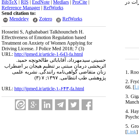
BibTeX
|
RIS
|
EndNote
|
Medlars
|
ProCite
|
پس‌آزمون و پیگیری بر این اساس ۰/۳بود و این بدان معنا است که ۰.۳ تغییرات در
Reference Manager
|
RefWorks
Send citation to:
Mendeley
Zotero
RefWorks
Hosseini S, Aghababaei Talkhouncheh H.
Effectiveness of Emotion Regulation based
Treatment on Anxiety of Women Applying for
Driving License. J Police Med 2018; 7 (3)
URL:
http://jpmed.ir/article-1-643-fa.html
حسینی سیدمهرداد، آقابابائی طالخونچه حمید.
اثربخشی درمان مبتنی بر تنظیم هیجان بر اضطراب
زنان متقاضی گواهی‌نامه رانندگی. نشریه علمی
1. Roo
پژوهشی طب انتظامی. ۱۳۹۷; ۷ (۳)
2. Fry
66. [
L
URL:
http://jpmed.ir/article-۱-۶۴۳-fa.html
3. Gig
Manche
4. Hay
Psycho
5. Gro
[
Link
]