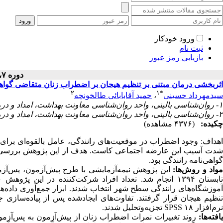
ورود خودکار
ثبت نام
بازیابی رمز عبور
دوره ۷، شماره ۳ - ( ۱۳۹۷ )
اثربخشی درمان مبتنی بر تنظیم هیجان بر اضطراب زنان متقاضی گواهی
۲
۱
*
حمید آقابابائی طالخونچه
،
سیدمهرداد حسینی
۱- روان‌شناسی بالینی، واحد روان‌شناسی معاونت بهداشت، امداد و درمان، فرماندهی انتظامی، اصفهان، ایران ،
۲- روان‌شناسی بالینی، واحد روان‌شناسی معاونت بهداشت، امداد و درمان، فرماندهی انتظامی، اصفهان، ایران
چکیده:
(۴۳۷۶ مشاهده)
اهداف:
وجود اضطراب در موقعیت‌های رانندگی، عامل بالقوه‌ای برای ای
شدت آسیب این عارضه اجتماعی کاست. هدف از این پژوهش بررسی ا
گواهی‌نامه رانندگی بود.
واد و
روش‌ها:
این پژوهش نیمه‌آزمایشی با طرح پیش‌آزمون، پس‌آزمو
آموزشگاه‌های رانندگی سطح شهر انتخاب شدند. ابزار جمع‌آوری داده‌
تنظیم هیجان قرار گرفتند. تفاوت‌های ایجادشده پس از پیاده‌سازی جل
تجزیه‌وتحلیل شدند.
SPSS ۱۸
نرم‌افزار
یافته‌ها
روند تغییرات نمرات اضطراب زنان از پیش‌آزمون به پس‌آزمون و=