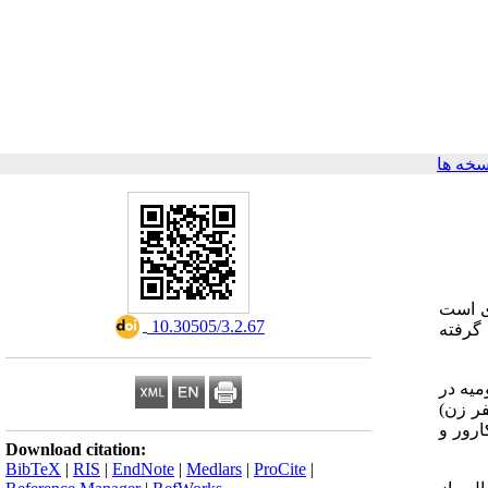
خه ها
تاری است
‎ 10.30505/3.2.67
گرفته
 ۲۰ تا ۵۰ ساله ساکن شهر ارومیه در
های ترک اعتیاد می‌باشند. ۱۲۰ آزمودنی معتاد (۸۰ نفر مرد،۴۰ نفر زن) و ۱۲۰ آزمودنی بهنجار (۸۰ نفر مرد، ۴۰ نفر زن)
ارور و
Download citation:
BibTeX
|
RIS
|
EndNote
|
Medlars
|
ProCite
|