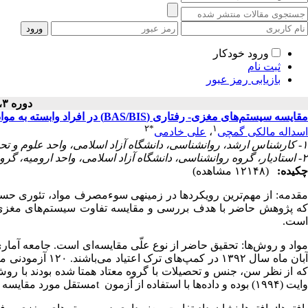
ورود خودکار
ثبت نام
بازیابی رمز عبور
دوره ۳، شماره ۲ - ( ۱۳۹۳ )
مقایسه سیستم‌های مغزی- رفتاری (BAS/BIS) در افراد وابسته به مواد و بهنجار
۲
*
۱
اسداله مالکی گمچی
،
علی خادمی
۱- کارشناس ارشد، روانشناسی، دانشگاه آزاد اسلامی، واحد علوم و تحقیقات آذربایجان غربی، گروه روانشناسی، ارومیه، ایران.
۲- استادیار، گروه روانشناسی، دانشگاه آزاد اسلامی، واحد ارومیه، گروه روان‎شناسی، ارومیه، ایران ،
چکیده:
(۱۲۱۴۸ مشاهده)
مقدمه: از مهم‌ترین رویکردها در زمینه‎ی
که پژوهش حاضر با هدف بررسی و مقایسه تفاوت سیستم‌های مغزی – رف
است.
که از نظر سن، جنس و تحصیلات با گروه معتاد همتا شده بودند با رو
وایت (۱۹۹۴) بوده و داده‌ها با استفاده از آزمون
t
مستقل مورد مقایسه و 