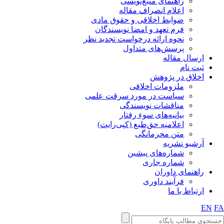
راهنمای منبع‌نویسی
اعلام انصراف مقاله
ضوابط اخلاقی و حقوق مادی
فرم تعهد و امضا نویسندگان
نحوه ارائه درخواست تجدید نظر
پرسش‌های متداول
ارسال مقاله
ثبت نام
اخلاق در پژوهش
ملزومات اخلاقی
سیاست در مورد سرقت علمی
مناقشات نویسندگی
بیانیه‌های سوء رفتار
اعلامیه حق‌طبع (کپی‌رایت)
متن محرمانگی
آرشیو نشریه
شماره‌های پیشین
شماره جاری
راهنمای داوران
فرآیند داوری
ارتباط با ما
EN
FA