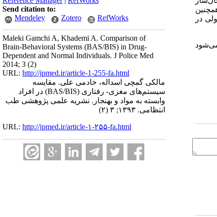
Reference Manager
|
RefWorks
ال‌ساز
Send citation to:
همچنین
Mendeley
Zotero
RefWorks
ولی در
Maleki Gamchi A, Khademi A. Comparison of
اشی می‌شود
Brain-Behavioral Systems (BAS/BIS) in Drug-
Dependent and Normal Individuals. J Police Med
2014; 3 (2)
URL:
http://jpmed.ir/article-1-255-fa.html
مالکی گمچی اسداله، خادمی علی. مقایسه
سیستم‌های مغزی- رفتاری (BAS/BIS) در افراد
وابسته به مواد و بهنجار. نشریه علمی پژوهشی طب
انتظامی. ۱۳۹۳; ۳ (۲)
URL:
http://jpmed.ir/article-۱-۲۵۵-fa.html