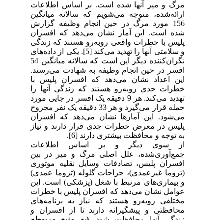
مرگ و میر آنها شده است. بر اساس اطلاعات
ارائه‌شده، متوجه می‌شویم که سالانه میانگین
156 مورد مرگ در حین انجام وظیفه گزارش
شده است. این آمار نشان می‌دهد که افسران
پلیس با خطرات واقعی روبه‌رو هستند که زندگی
و سلامتی آنها را تهدید می‌کند [5].
یکی از داده‌های
نگران‌کننده دیگر این است که سالانه میانگین 54
افسر در حین انجام وظیفه به شهادت می‌رسند.
این اعداد نشان می‌دهد که افسران پلیس با
خطرات جدی روبه‌رو هستند که زندگی آ‌نها را
تهدید می‌کند. هر 9 دقیقه یک افسر در جایی مورد
حمله قرار می‌گیرد و هر 33 دقیقه یک نفر مجروح
می‌شود. این آمارها نشان می‌دهد که افسران
پلیس در معرض خطرات جدی قرار دارند و نیاز
به توجه و محافظت بیشتری دارند [6].
از سوی دیگر و
بر اساس اطلاعات
جمع‌آوری‌شده، علل اصلی مرگ و میر در بین
افسران پلیس، تصادفات وسایل نقلیه موتوری
(تروما غیرعمدی)، جراحات گلوله (تروما عمدی)
و بیماری‌های مرتبط با شغل (پزشکی) است. این
عوامل نشان می‌دهد که افسران پلیس با خطرات
مختلفی روبه‌رو هستند که نیاز به برنامه‌های
محافظتی و پیشگیرانه دارند تا از افسران و
زندگی آنها محافظت شود.
(به منبع مربوطه