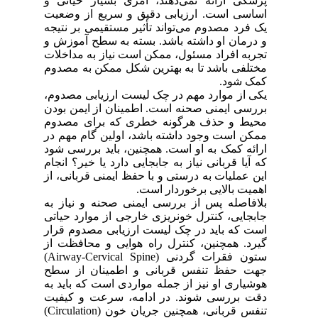
پزشکی ارائه نمی‌دهند، امری بسیار حیاتی و
اساسی است. ارزیابی دقیق و سریع از وضعیت
یک فرد مصدوم می‌تواند تأثیر مستقیمی بر نتیجه
و درمان او داشته باشد. بسته به سطح آموزش و
تجربه افراد مسئول، ممکن است نیاز به مداخلات
مختلفی باشد تا به بهترین شکل ممکن به مصدوم
کمک شود.
یکی از موارد مهم در چک لیست ارزیابی مصدوم،
بررسی ایمنی صحنه است. اطمینان از ایمن بودن
محیط و حذف هرگونه خطری که برای مصدوم
ممکن است وجود داشته باشد، اولین گام مهم در
ارائه کمک به او است. همچنین، باید بررسی شود
که آیا قربانی نیاز به جابجایی دارد یا خیر؟ انجام
این عملیات به درستی و با حفظ ایمنی قربانی، از
اهمیت بالایی برخوردار است.
بلافاصله پس از بررسی ایمنی صحنه و نیاز به
جابجایی، کنترل خونریزی خارجی از موارد حیاتی
است که باید در چک لیست ارزیابی مصدوم قرار
گیرد. همچنین، کنترل راه هوایی و محافظت از
ستون فقرات گردنی
(
Airway-Cervical Spine
)
جهت حفظ تنفس قربانی و اطمینان از سطح
هوشیاری او نیز از جمله مواردی است که باید به
دقت بررسی شوند.
در ادامه، سرعت و کیفیت
تنفس قربانی، همچنین جریان خون (
Circulation
)