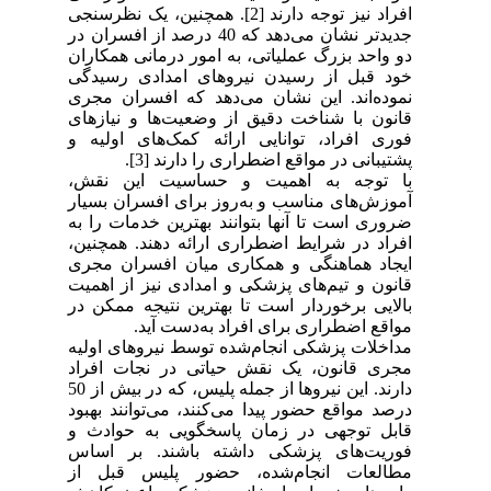
افراد نیز توجه دارند [2]. همچنین، یک نظرسنجی
جدیدتر نشان می‌دهد که 40 درصد از افسران در
دو واحد بزرگ عملیاتی، به امور درمانی همکاران
خود قبل از رسیدن نیروهای امدادی رسیدگی
نموده‌اند. این نشان می‌دهد که افسران مجری
قانون با شناخت دقیق از وضعیت‌ها و نیازهای
فوری افراد، توانایی ارائه کمک‌های اولیه و
پشتیبانی در مواقع اضطراری را دارند [3].
با توجه به اهمیت و حساسیت این نقش،
آموزش‌های مناسب و به‌روز برای افسران بسیار
ضروری است تا آنها بتوانند بهترین خدمات را به
افراد در شرایط اضطراری ارائه دهند. همچنین،
ایجاد هماهنگی و همکاری میان افسران مجری
قانون و تیم‌های پزشکی و امدادی نیز از اهمیت
بالایی برخوردار است تا بهترین نتیجه ممکن در
مواقع اضطراری برای افراد به‌دست آید.
مداخلات پزشکی انجام‌شده توسط نیروهای اولیه
مجری قانون، یک نقش حیاتی در نجات افراد
دارند. این نیروها از جمله پلیس، که در بیش از 50
درصد مواقع حضور پیدا می‌کنند، می‌توانند بهبود
قابل توجهی در زمان پاسخگویی به حوادث و
فوریت‌های پزشکی داشته باشند. بر اساس
مطالعات انجام‌شده، حضور پلیس قبل از