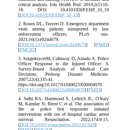
critical analysis. Edu Health Prof. 2019;2(1):10-
18. DOI: 10.4103/EHP.EHP_10_19
[
DOI:10.4103/EHP.EHP_10_19
]
2. Rosen DL, Travers D. Emergency department
visits among patients transported by law
enforcement officers. PLoS one.
2021;16(1):e0244679.
[
DOI:10.1371/journal.pone.0244679
] [
PMID
]
[
PMCID
]
3. SztajnkrycerM, Callaway D, Amado A. Police
Officer Response to the Injured Officer: A
Survey-Based Analysis of Medical Care
Decisions. Prehosp Disaster Medicine.
2007;22(4):335-41.
https://doi.org/10.1017/S1049023X00004970
[
DOI:10.1017/s1049023x00004970
] [
PMID
]
4. Salhi RA, Hammond S, Lehrich JL, O'leary
M, Kamdar N, Brent C et al. The association of
fire or police first responder initiated
interventions with out of hospital cardiac arrest
survival. Resuscitation. 2022;174:9-15.
[
DOI:10.1016/j.resuscitation.2022.02.026
]
[
PMID
] [
PMCID
]