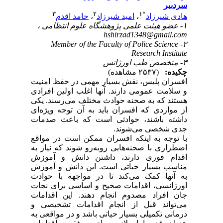
سردبیر
۳
۲
۱
*
هادی شیرزاد
،
امید شیرزاد
،
حامد اقدم
۱- عضو هیئت علمی پژوهشگاه علوم انتظامی ،
hshirzad1348@gmail.com
۲- Member of the Faculty of Police Science
Research Institute
۳- متخصص طب اورژانس
چکیده:
(۲۵۳۷ مشاهده)
افسران پلیس، نقش بسیار مهمی در حفظ امنیت
و سلامت عمومی دارند. آنها اغلب اولین افرادی
هستند که به صحنه حوادث مختلف می‌رسند. یکی
از مواردی که افسران باید به آن توجه ویژه‌ای
داشته باشند، حوادثی است که باعث صدمات
جدی شخصی می‌شوند.
با توجه به اینکه افسران ممکن است در مواقع
اضطراری با صحنه‌هایی روبه‌رو شوند که نیاز به
اقدام فوری دارند، داشتن دانش و آموزش
مناسب بسیار حیاتی است. این دانش و آموزش
به آنها کمک می‌کند تا در مواجهه با حوادث
اورژانسی، اقدامات صحیح و اساسی برای نجات
جان افراد مصدوم انجام دهند. این اقدامات
می‌تواند قبل از انجام اقدامات تشخیصی و
درمانی تکمیلی بسیار حیاتی باشد و در مواقعی به