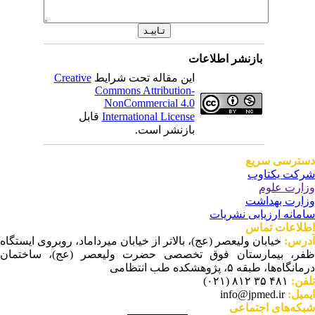
بازنشر اطلاعات
این مقاله تحت شرایط
Creative
Commons Attribution-
NonCommercial 4.0
International License
قابل
بازنشر است.
ترسی سریع
کت یکتاوب
ارت علوم
ارت بهداشت
مانه ارزیابی نشریات
لاعات تماس
رس:
خیابان ولیعصر (عج)، بالاتر از خیابان میرداماد، روبروی ایستگاه
ر، بیمارستان فوق تخصصی حضرت ولیعصر (عج)، ساختمان
نگاه‌ها، طبقه ۵، پژوهشکده طب انتظامی
فن:
۴۸۱ ۳۵ ۸۱۲ (۰۲۱)
میل:
info@jpmed.ir
که‌های اجتماعی