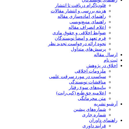
فلودیاگرام دریافت تا انتشار
هزینه بررسی و انتشار مقالات
راهنمای آماده‌سازی مقاله
راهنمای منبع‌نویسی
اعلام انصراف مقاله
ضوابط اخلاقی و حقوق مادی
فرم تعهد و امضا نویسندگان
نحوه ارائه درخواست تجدید نظر
پرسش‌های متداول
ارسال مقاله
ثبت نام
اخلاق در پژوهش
ملزومات اخلاقی
سیاست در مورد سرقت علمی
مناقشات نویسندگی
بیانیه‌های سوء رفتار
اعلامیه حق‌طبع (کپی‌رایت)
متن محرمانگی
آرشیو نشریه
شماره‌های پیشین
شماره جاری
راهنمای داوران
فرآیند داوری