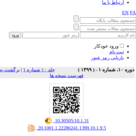
ارتباط با ما
EN
F
ورود خودکار
ثبت نام
بازیابی رمز عبور
ه ۱۰، شماره ۱ - ( ۱۳۹۹ )
جلد ۱۰ شماره ۱
|
برگشت به
فهرست نسخه ها
‎ 10.30505/10.1.31
‎ 20.1001.1.22286241.1399.10.1.9.5