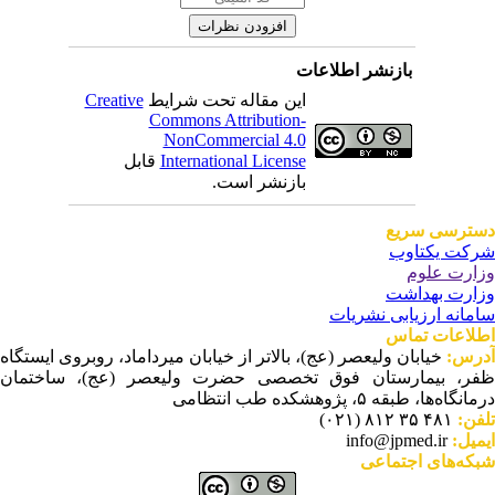
بازنشر اطلاعات
این مقاله تحت شرایط
Creative
Commons Attribution-
NonCommercial 4.0
International License
قابل
بازنشر است.
ترسی سریع
کت یکتاوب
ارت علوم
ارت بهداشت
مانه ارزیابی نشریات
لاعات تماس
رس:
خیابان ولیعصر (عج)، بالاتر از خیابان میرداماد، روبروی ایستگاه
ر، بیمارستان فوق تخصصی حضرت ولیعصر (عج)، ساختمان
نگاه‌ها، طبقه ۵، پژوهشکده طب انتظامی
فن:
۴۸۱ ۳۵ ۸۱۲ (۰۲۱)
میل:
info@jpmed.ir
که‌های اجتماعی