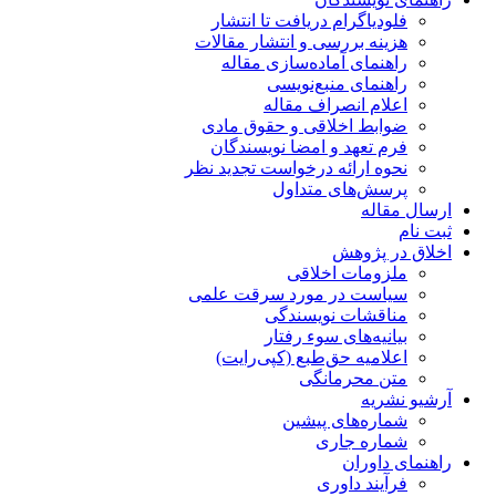
فلودیاگرام دریافت تا انتشار
هزینه بررسی و انتشار مقالات
راهنمای آماده‌سازی مقاله
راهنمای منبع‌نویسی
اعلام انصراف مقاله
ضوابط اخلاقی و حقوق مادی
فرم تعهد و امضا نویسندگان
نحوه ارائه درخواست تجدید نظر
پرسش‌های متداول
ارسال مقاله
ثبت نام
اخلاق در پژوهش
ملزومات اخلاقی
سیاست در مورد سرقت علمی
مناقشات نویسندگی
بیانیه‌های سوء رفتار
اعلامیه حق‌طبع (کپی‌رایت)
متن محرمانگی
آرشیو نشریه
شماره‌های پیشین
شماره جاری
راهنمای داوران
فرآیند داوری