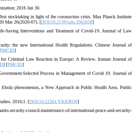
ization; 2016 Jan 30.
st stocktaking in light of the coronavirus crisis. Max Planck Institute
20 Mar 26(2020-07). [
DOI:10.2139/ssrn.3561650
]
e-Saving Interventions and Treatment of Covid-19. Journal of Law
curity: the new International Health Regulations. Chinese Journal of
PMCID
]
 for Criminal Law Reaction in Europe: A Review. Iranian Journal of
ID
] [
PMCID
]
overnment-Selected Process in Management of Covid 19. Journal of
th Ebola phenomenon, a New Approach in Public Health Area. Public
udies. 2016;1. [
DOI:10.22261/YKKRQ6
]
ecurity-council-maintenance-of-international-peace-and-security-