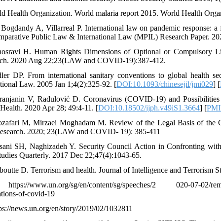
ld Health Organization. World malaria report 2015. World Health Organ
 Bogdandy A, Villarreal P. International law on pandemic response: a fir
mparative Public Law & International Law (MPIL) Research Paper. 20
osravi H. Human Rights Dimensions of Optional or Compulsory Lif
rch. 2020 Aug 22;23(LAW and COVID-19):387-412.
dler DP. From international sanitary conventions to global health se
ational Law. 2005 Jan 1;4(2):325-92. [
DOI:10.1093/chinesejil/jmi029
] [
ranjanin V, Radulović D. Coronavirus (COVID-19) and Possibilities
 Health. 2020 Apr 28; 49:4-11. [
DOI:10.18502/ijph.v49iS1.3664
] [
PM
zafari M, Mirzaei Moghadam M. Review of the Legal Basis of the G
esearch. 2020; 23(LAW and COVID- 19): 385-411
sani SH, Naghizadeh Y. Security Council Action in Confronting wi
udies Quarterly. 2017 Dec 22;47(4):1043-65.
boutte D. Terrorism and health. Journal of Intelligence and Terrorism St
tps://www.un.org/sg/en/content/sg/speeches/2 020-07-02/remarks-s
ations-of-covid-19
tps://news.un.org/en/story/2019/02/1032811