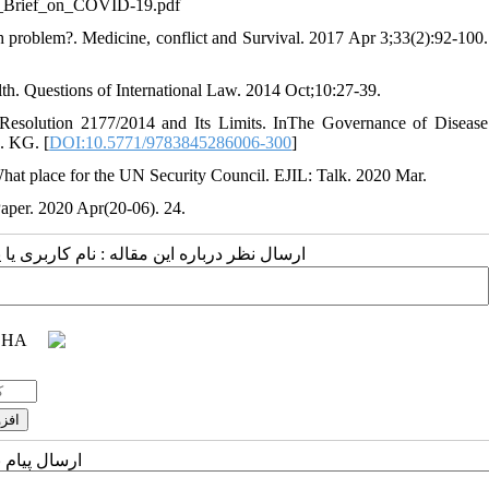
c_Brief_on_COVID-19.pdf
h problem?. Medicine, conflict and Survival. 2017 Apr 3;33(2):92-100.
alth. Questions of International Law. 2014 Oct;10:27-39.
 Resolution 2177/2014 and Its Limits. InThe Governance of Disease
. KG. [
DOI:10.5771/9783845286006-300
]
hat place for the UN Security Council. EJIL: Talk. 2020 Mar.
aper. 2020 Apr(20-06). 24.
ارسال نظر درباره این مقاله : نام کاربری :
ارسال پیام 