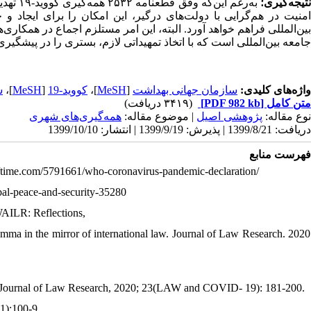
تیجه‌گیری؛
به‌رغم 
امنیت در هم‌گرایی با دولت‌های درگیر، این امکان را برای ایجاد و
بین‌المللی فراهم خواهد آورد. البته، این امر مستلزم اجماع در همکاری‌ه
جامعه بین‌المللی است که با اتخاذ تمهیداتی لازم، بستری را در پیشگیری و شیوع کووید.
ش
]،
MeSH
[
کووید-19
]،
MeSH
[
سازمان جهانی بهداشت
واژه‌های کلیدی:
(۳۴۱۹ دریافت)
[PDF 982 kb]
متن کامل
نوع مقاله:
پژوهشی اصيل
| موضوع مقاله:
همه‌گيری‌های شهری
دریافت: 1399/8/21 | پذیرش: 1399/9/19 | انتشار: 1399/10/10
فهرست منابع
://time.com/5791661/who-coronavirus-pandemic-declaration/
bal-peace-and-security-35280
WAILR: Reflections,
ma in the mirror of international law. Journal of Law Research. 2020
y. Journal of Law Research, 2020; 23(LAW and COVID- 19): 181-200.
(1):100-9.