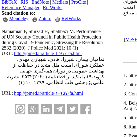
یگاه شورای
BibTeX
|
RIS
|
EndNote
|
Medlars
|
ProCite
|
 امنیت
Reference Manager
|
RefWorks
 منافع
Send citation to:
Mendeley
Zotero
RefWorks
Namamian P, Shirzad H, Shahbazi M. Performance
of UN Security Council in Public Health Protection
]
MeS
during Covid-19 Pandemic, Stressing the Resolution
2532 (2020). J Police Med 2021; 10 (1)
URL:
http://jpmed.ir/article-1-957-fa.html
نمامیان پیمان، شیرزاد هادی، شهبازی مهدی.
عملکرد شورای امنیت ملل متحد در حفاظت از
بهداشت عمومی در دوران همه‌گیری جهانی
1. htt
کووید-۱۹ با تأکید بر قطعنامه (۲۰۲۰)۲۵۳۲. نشریه
علمی پژوهشی طب انتظامی. ۱۳۹۹; ۱۰ (۱)
2. htt
URL:
http://jpmed.ir/article-۱-۹۵۷-fa.html
3. Con
4. Bei
Aug 2
5. htt
6. Ram
7. Eva