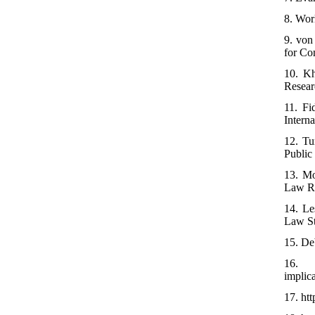
8. Wor
9. von
for Co
10. Kh
Resea
11. Fi
Intern
12. Tu
Public
13. Mo
Law R
14. Le
Law St
15. De
16. ht
implic
17. ht