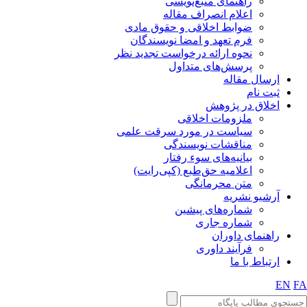
راهنمای منبع‌نویسی
اعلام انصراف مقاله
ضوابط اخلاقی و حقوق مادی
فرم تعهد و امضا نویسندگان
نحوه ارائه درخواست تجدید نظر
پرسش‌های متداول
ارسال مقاله
ثبت نام
اخلاق در پژوهش
ملزومات اخلاقی
سیاست در مورد سرقت علمی
مناقشات نویسندگی
بیانیه‌های سوء رفتار
اعلامیه حق‌طبع (کپی‌رایت)
متن محرمانگی
آرشیو نشریه
شماره‌های پیشین
شماره جاری
راهنمای داوران
فرآیند داوری
ارتباط با ما
EN
FA