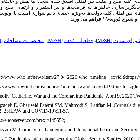
این‌که وفق قطعنامه ۲۵۳۲ همه‌گیری کووید-۱۹ تهدیدی علیه صلح و امنیت بین‌المللی اطلاق شده است، اما نقش و جا
 جایگزین‌سازی چالش‌ها به فرصت‌ها و نیز استقرار و ارتقای صلح و
ای بین‌المللی کلیه دولت‌ها به‌ویژه اعضای دائم شواری امنیت با اولویت
-۱۹ فراهم می‌آورند
H
[
مخاصمات مسلحانه
]،
MeSH
[
قطعنامه 2532
]،
MeSH
[
ورای امنیت
ps://www.who.int/news/item/27-04-2020-who- timeline---covid-9;https
ps://www.trtworld.com/americas/un-chief-warns -covid-19-threatens-glo
nolly, Catherine, War and the Coronavirus Pandemic, April 9, 2020 T
gzadeh E, Ghariseid Fatemi SM, Mahmodi S, Latifian M. Corona's dilem
2; 23(LAW and COVID-19):11-57.
ps://euobserver.com/brexit/145552;
ezani M. Coronavirus Pandemic and International Peace and Securit
ns J. Pandemics and national security. Global Security Studies. 2010; 1