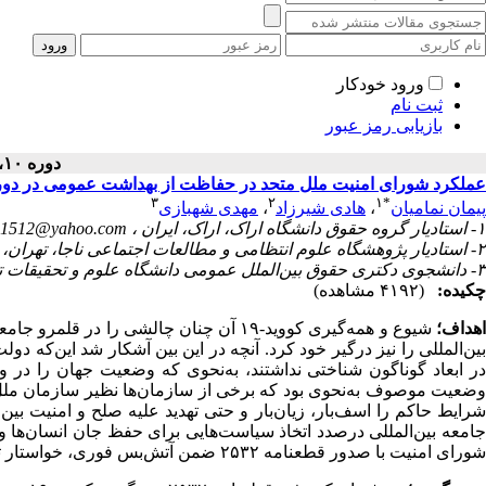
ورود خودکار
ثبت نام
بازیابی رمز عبور
دوره ۱۰، شماره ۱ - ( ۱۳۹۹ )
عملکرد شورای امنیت ملل متحد در حفاظت از بهداشت عمومی در دوران همه‌گیری جهانی کووید-9
۳
۲
۱
*
مهدی شهبازی
،
هادی شیرزاد
،
پیمان نمامیان
1512@yahoo.com
۱- استادیار گروه حقوق دانشگاه اراک، اراک، ایران ،
۲- استادیار پژوهشگاه علوم انتظامی و مطالعات اجتماعی ناجا، تهران، ایران
۳- دانشجوی دکتری حقوق بین‌الملل عمومی دانشگاه علوم و تحقیقات تهران، تهران، ایران
چکیده:
(۴۱۹۲ مشاهده)
هداف؛
شیوع و همه‌گیری کووید-۱۹ آن چنان چالشی 
بین‌المللی را نیز درگیر خود کرد. آنچه در این بین آشکار شد این‌که دولت
در ابعاد گوناگون شناختی نداشتند، به‌نحوی که وضعیت جهان را در،
وضعیت موصوف به‌نحوی بود که برخی از سازمان‌ها نظیر سازمان ملل
شرایط حاکم را اسف‌بار، زیان‌بار و حتی تهدید علیه صلح و امنیت بین‌ا
شورای امنیت با صدور قطعنامه ۲۵۳۲ ضمن آتش‌بس فوری، خواستار توقف هرگونه مخاصمات مسلحانه در کشورهای درگیر شد.