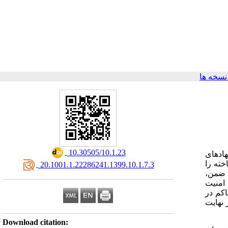
سخه ها
‎ 10.30505/10.1.23
نهادهای
خته را
‎ 20.1001.1.22286241.1399.10.1.7.3
در ضمن
امنیت
اکم در
 شیوع و همه‌گیری کووید-۱۹ برآمدند که در نهایت
Download citation: