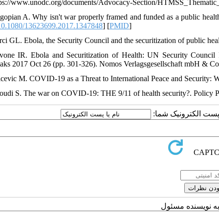
ttps://www.unodc.org/documents/Advocacy-Section/HTMSS_Themati
gopian A. Why isn't war properly framed and funded as a public healt
0.1080/13623699.2017.1347848
] [
PMID
]
rci GL. Ebola, the Security Council and the securitization of public he
vone IR. Ebola and Securitization of Health: UN Security Council
aks 2017 Oct 26 (pp. 301-326). Nomos Verlagsgesellschaft mbH & Co
icevic M. COVID-19 as a Threat to International Peace and Security: W
oudi S. The war on COVID-19: THE 9/11 of health security?. Policy P
یا پست الکترونیک شما
به نویسنده مسئول