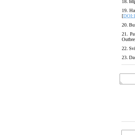
18. h
19. Ha
[
DOI:1
20. Bu
21. Pa
Outbre
22. Sv
23. Da