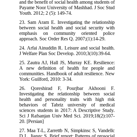
and the benefit of social health among students of
Payame Noor University of Mashhad. J Soc Stud
Youth. 2012; 2 (5): 149-74.
23. Sam Aram E. Investigating the relationship
between social health and social security with
emphasis on community oriented police
approach. Soc Order Res Q. 2007;(1):14-29.
24. Arfai Ainuddin R. Leisure and social health.
J Welfare Plan Soc Develop. 2010;3(10):39-64.
25. Zautra AJ, Hall JS, Murray KE. Resilience:
A new definition of health for people and
communities. Handbook of adult resilience. New
York: Guilford, 2010: 3-34.
26. Qoreshirad F, Pourjbar Akhooni F.
Investigating the relationship between social
health and personality traits with high risk
behaviors of Tabriz university of medical
sciences students in 2017: A Descriptive Study.
Sci J Rafsanjan Univ Med Sci. 2019;18(2):107-
20. [Persian]
27. Maa T-L, Zarrettb N, Simpkinsc S, Vandellc
D L, Jiangc S. Brief report: Patterns of prosocial