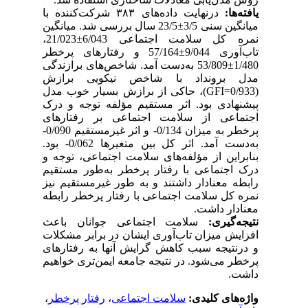
یافته‌ها:
درنهایت داده‌های ۳۸۳ شرکت‌کننده با
میانگین سنی 3/5±23/5 سال بررسی شد. میانگین
نمره کل سلامت اجتماعی 6/043±21/023،
تاب‌آوری 9/044±57/164 و رفتارهای پرخطر
1/480±53/809 به‌دست آمد. شاخص‌های برازندگی
مدل برونداد با شاخص نیکویی برازش
)، حاکی از برازش بسیار خوب مدل
GFI
(0/933=
پیشنهادی بود. اثر مستقیم مؤلفه توجه و درک
اجتماعی از سلامت اجتماعی بر رفتارهای
پرخطر به میزان 0/134- و اثر غیرمستقیم 0/090-
به‌دست آمد. اثر کل بین متغیرها 0/062- بود.
بنابراین از مؤلفه‌های سلامت اجتماعی، توجه و
درک اجتماعی با رفتار پرخطر به‌طور مستقیم
رابطه معنادار داشتند و به طور غیرمستقیم نیز
نمره کل سلامت اجتماعی با رفتار پرخطر رابطه
معنادار داشت.
نتیجه‌گیری:
سلامت اجتماعی جوانان باعث
افزایش میزان تاب‌آوری ایشان در برابر مشکلات
و درنتیجه سبب کاهش گرایش آنها به رفتارهای
پرخطر می‌شود. در نتیجه جامعه ایمن‌تری خواهیم
داشت.
،
رفتار پرخطر
،
سلامت اجتماعی
واژه‌های کلیدی: