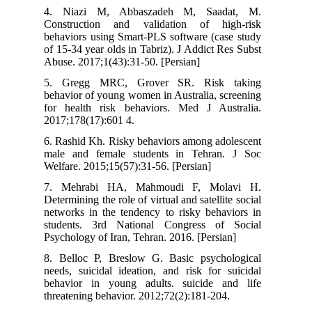
4. Niazi M, Abbaszadeh M, Saadat, M.
Construction and validation of high-risk
behaviors using Smart-PLS software (case study
of 15-34 year olds in Tabriz). J Addict Res Subst
Abuse. 2017;1(43):31-50. [Persian]
5. Gregg MRC, Grover SR. Risk taking
behavior of young women in Australia, screening
for health risk behaviors. Med J Australia.
2017;178(17):601 4.
6. Rashid Kh. Risky behaviors among adolescent
male and female students in Tehran. J Soc
Welfare. 2015;15(57):31-56. [Persian]
7. Mehrabi HA, Mahmoudi F, Molavi H.
Determining the role of virtual and satellite social
networks in the tendency to risky behaviors in
students. 3rd National Congress of Social
Psychology of Iran, Tehran. 2016. [Persian]
8. Belloc P, Breslow G. Basic psychological
needs, suicidal ideation, and risk for suicidal
behavior in young adults. suicide and life
threatening behavior. 2012;72(2):181-204.