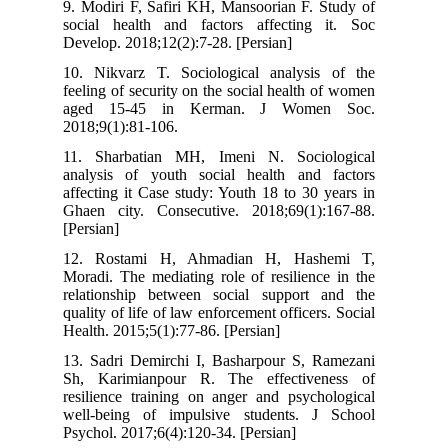
9. Modiri F, Safiri KH, Mansoorian F. Study of
social health and factors affecting it. Soc
Develop. 2018;12(2):7-28. [Persian]
10. Nikvarz T. Sociological analysis of the
feeling of security on the social health of women
aged 15-45 in Kerman. J Women Soc.
2018;9(1):81-106.
11. Sharbatian MH, Imeni N. Sociological
analysis of youth social health and factors
affecting it Case study: Youth 18 to 30 years in
Ghaen city. Consecutive. 2018;69(1):167-88.
[Persian]
12. Rostami H, Ahmadian H, Hashemi T,
Moradi. The mediating role of resilience in the
relationship between social support and the
quality of life of law enforcement officers. Social
Health. 2015;5(1):77-86. [Persian]
13. Sadri Demirchi I, Basharpour S, Ramezani
Sh, Karimianpour R. The effectiveness of
resilience training on anger and psychological
well-being of impulsive students. J School
Psychol. 2017;6(4):120-34. [Persian]