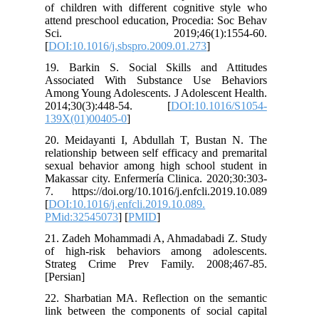
of children with different cognitive style who
attend preschool education, Procedia: Soc Behav
Sci. 2019;46(1):1554-60.
[
DOI:10.1016/j.sbspro.2009.01.273
]
19. Barkin S. Social Skills and Attitudes
Associated With Substance Use Behaviors
Among Young Adolescents. J Adolescent Health.
2014;30(3):448-54. [
DOI:10.1016/S1054-
139X(01)00405-0
]
20. Meidayanti I, Abdullah T, Bustan N. The
relationship between self efficacy and premarital
sexual behavior among high school student in
Makassar city. Enfermería Clinica. 2020;30:303-
7. https://doi.org/10.1016/j.enfcli.2019.10.089
[
DOI:10.1016/j.enfcli.2019.10.089.
PMid:32545073
] [
PMID
]
21. Zadeh Mohammadi A, Ahmadabadi Z. Study
of high-risk behaviors among adolescents.
Strateg Crime Prev Family. 2008;467-85.
[Persian]
22. Sharbatian MA. Reflection on the semantic
link between the components of social capital