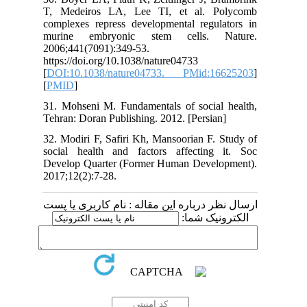
T, Medeiros LA, Lee TI, et al. Polycomb
complexes repress developmental regulators in
murine embryonic stem cells. Nature.
2006;441(7091):349-53.
https://doi.org/10.1038/nature04733
[
DOI:10.1038/nature04733. PMid:16625203
]
[
PMID
]
31. Mohseni M. Fundamentals of social health,
Tehran: Doran Publishing. 2012. [Persian]
32. Modiri F, Safiri Kh, Mansoorian F. Study of
social health and factors affecting it. Soc
Develop Quarter (Former Human Development).
2017;12(2):7-28.
ارسال نظر درباره این مقاله : نام کاربری یا پست
الکترونیک شما: