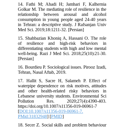
14. Fathi M; Ahadi H; Jamhari F, Kalhernia
Golkar M. The mediating role of resilience in the
relationship between arousal and alcohol
consumption in young people aged 24-40 years
in Tehran: a descriptive study. J Rafsanjan Univ
Med Sci. 2019;18:1211-32. [Persian]
15. Shahbazian Khoniq A, Hassani O. The role
of resilience and high-risk behaviors in
differentiating students with high and low mental
well-being. Razi J Med Sci. 2018;25(10):21-30.
[Persian]
16. Bourdieu P. Sociological issues. Pirooz Izadi,
Tehran, Nasal Aftab, 2019.
17. Hallit S, Sacre H, Salameh P. Effect of
waterpipe dependence on risk motives, attitudes
and other health-related risky behaviors in
Lebanese university students. Environmental Sci
Pollution Res. 2020;27(4):4390-403.
https://doi.org/10.1007/s11356-019-06961-7
[
DOI:10.1007/s11356-019-06961-7.
PMid:31832948
] [
PMID
]
18. Secer Z. Social skills and problem behaviour