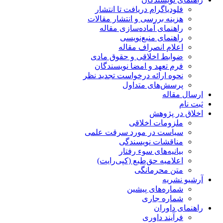
فلودیاگرام دریافت تا انتشار
هزینه بررسی و انتشار مقالات
راهنمای آماده‌سازی مقاله
راهنمای منبع‌نویسی
اعلام انصراف مقاله
ضوابط اخلاقی و حقوق مادی
فرم تعهد و امضا نویسندگان
نحوه ارائه درخواست تجدید نظر
پرسش‌های متداول
ارسال مقاله
ثبت نام
اخلاق در پژوهش
ملزومات اخلاقی
سیاست در مورد سرقت علمی
مناقشات نویسندگی
بیانیه‌های سوء رفتار
اعلامیه حق‌طبع (کپی‌رایت)
متن محرمانگی
آرشیو نشریه
شماره‌های پیشین
شماره جاری
راهنمای داوران
فرآیند داوری