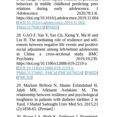
behaviors in middle childhood predicting peer
relations during early adolescence. J
Adolescence. 2020;78:1-8.
https://doi.org/10.1016/j.adolescence.2019.11.004
[
DOI:10.1016/j.adolescence.2019.11.004.
PMid:31790833
] [
PMID
]
28. GAO F, Yao Y, Yao Ch, Xiong Y, Ma H and
Liu H. The mediating role of resilience and self-
esteem between negative life events and positive
social adjustment among left-behind adolescents
in China: a cross-sectional study. BMC
Psychiatry. 2019;19:239.
https://doi.org/10.1186/s12888-019-2219-z
[
DOI:10.1186/s12888-019-2219-z.
PMid:31370895 PMCid:PMC6676624
] [
PMID
]
[
PMCID
]
29. Mazlum Befrooi N, Shams Esfandabad H,
Jalali MR, Afkhami Ardakani M. The
relationship between resilience and psychological
toughness in patients with diabetes mellitus 2 in
Yazd. J Shahid Sadoughi Univ Med Sci. 2015;23
(2):1858-65. [Persian] /
30. Boyer LA, Plath K, Zeitlinger J, Brambrink