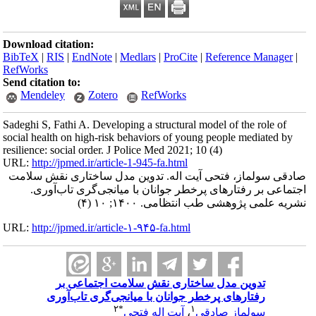
Download citation:
BibTeX
|
RIS
|
EndNote
|
Medlars
|
ProCite
|
Reference Manager
|
RefWorks
Send citation to:
Mendeley
Zotero
RefWorks
Sadeghi S, Fathi A. Developing a structural model of the role of
social health on high-risk behaviors of young people mediated by
resilience: social order. J Police Med 2021; 10 (4)
URL:
http://jpmed.ir/article-1-945-fa.html
صادقی سولماز، فتحی آیت اله. تدوین مدل ساختاری نقش سلامت
اجتماعی بر رفتارهای پرخطر جوانان با میانجی‌گری تاب‌آوری.
نشریه علمی پژوهشی طب انتظامی. ۱۴۰۰; ۱۰ (۴)
URL:
http://jpmed.ir/article-۱-۹۴۵-fa.html
تدوین مدل ساختاری نقش سلامت اجتماعی بر
رفتارهای پرخطر جوانان با میانجی‌گری تاب‌آوری
۲
*
۱
آیت اله فتحی
،
سولماز صادقی