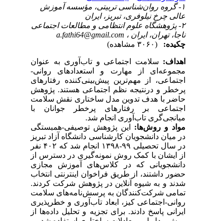
۱- گروه روان‌شناسی تربیتی، مؤسسه آموزش
عالی چرخ نیلوفری، تبریز، ایران
۲- پژوهشگاه علوم انتظامی و مطالعات اجتماعی
a.fathi64@gmail.com
ناجا، تهران، ایران ،
چکیده:
(۳۰۶۰ مشاهده)
اهداف:
سلامت اجتماعی و تاب‌آوری به عنوان
مجموعه‌ای از مهارت و استعدادهای روانی-
اجتماعی، از مهم‌ترین پیش‌بینی‌کننده رفتارهای
پرخطر و درنتیجه نظم اجتماعی هستند. پژوهش
حاضر با هدف تدوین مدل ساختاری نقش سلامت
اجتماعی بر رفتارهای پرخطر جوانان با
میانجی‌گری تاب‌آوری انجام شد.
مواد و
روش‌ها:
این پژوهش توصیفی-همبستگی
در میان دانشجویان کارشناسی دانشگاه آزاد تبریز
در سال تحصیلی ۹۹-۱۳۹۸ انجام شد که ۴۰۲ نفر
از ایشان با کمک روش نمونه‌گیری در دسترس از
دانشجویانی که در کلاس‌های آموزش مجازی
حضور داشتند، از طریق فراخوان اینترنتی انتخاب
شدند و به شیوه آنلاین در پژوهش شرکت کردند.
تمامی شرکت‌کنندگان به پرسش‌نامه‌های سلامت
روانی-اجتماعی کیز، ابعاد تاب‌آوری و خطرپذیری
ایرانی پاسخ دادند. برای تجزیه و تحلیل داده‌ها از
روش مدل‌یابی معادلات ساختاری استفاده شد.