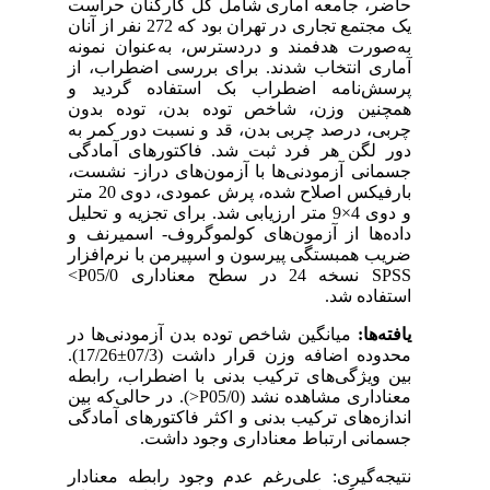
حاضر، جامعه آماری شامل کل کارکنان حراست
یک مجتمع تجاری در تهران بود که 272 نفر از آنان
به
صورت هدفمند و دردسترس، به
عنوان نمونه
آماری انتخاب شدند. برای بررسی اضطراب، از
پرسش
نامه اضطراب بک استفاده گردید و
همچنین وزن، شاخص توده بدن، توده بدون
چربی، درصد چربی بدن، قد و نسبت دور کمر به
دور لگن هر فرد ثبت شد. فاکتورهای آمادگی
جسمانی آزمودنی
ها با آزمون
های دراز- نشست،
بارفیکس اصلاح
شده، پرش عمودی، دوی 20 متر
و دوی 4×9 متر ارزیابی شد. برای تجزیه و تحلیل
داده
ها از آزمون
های کولموگروف- اسمیرنف و
ضریب همبستگی پیرسون و اسپیرمن با نرم
افزار
SPSS
نسخه 24 در سطح معناداری 05/0
‌P
<
استفاده شد.
یافته
ها:
میانگین شاخص توده بدن آزمودنی
ها در
محدوده اضافه وزن قرار داشت (07/3±17/26).
بین ویژگی
های ترکیب بدنی با اضطراب، رابطه
معناداری مشاهده نشد (05/0
‌P
>
). در
حالی
که بین
اندازه
های ترکیب بدنی و اکثر فاکتورهای آمادگی
جسمانی ارتباط معناداری وجود داشت.
نتیجه
گیری: علی
رغم عدم وجود رابطه معنادار