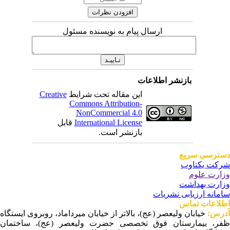
ارسال پیام به نویسنده مسئول
بازنشر اطلاعات
این مقاله تحت شرایط
Creative
Commons Attribution-
NonCommercial 4.0
International License
قابل
بازنشر است.
ترسی سریع
کت یکتاوب
ارت علوم
ارت بهداشت
مانه ارزیابی نشریات
لاعات تماس
رس:
خیابان ولیعصر (عج)، بالاتر از خیابان میرداماد، روبروی ایستگاه
ر، بیمارستان فوق تخصصی حضرت ولیعصر (عج)، ساختمان