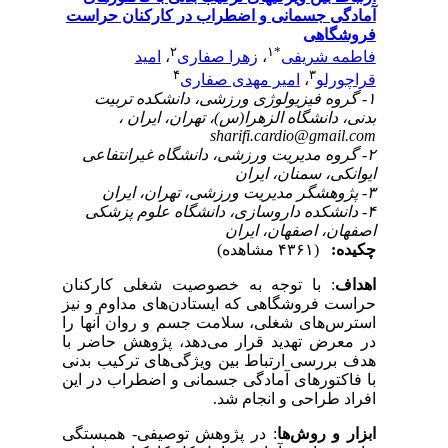
آمادگی جسمانی و اضطراب در کارکنان حراست
فروشگاهی
۲
۱
*
فاطمه شریفی
،
زهرا صفاری
،
امید
۴
۳
قراچورلو
،
امیر مهدی صفاری
۱- گروه فیزیولوژی ورزشی، دانشکده تربیت
بدنی، دانشگاه الزهرا(س)، تهران، ایران ،
sharifi.cardio@gmail.com
۲- گروه مدیریت ورزشی، دانشگاه غیرانتفاعی
ایوانکی، سمنان، ایران
۳- پژوهشگر مدیریت ورزشی، تهران، ایران
۴- دانشکده داروسازی، دانشگاه علوم پزشکی
اصفهان، اصفهان، ایران
چکیده:
(۴۳۶۱ مشاهده)
اهداف
: با توجه به
خصوصیت شغلی کارکنان
حراست فروشگاهی که ایستادن
های مداوم و نیز
استرس
های شغلی، سلامت جسم و روان آنها را
در معرض تهدید قرار می
دهد، پژوهش حاضر با
هدف بررسی ارتباط بین ویژگی
های ترکیب بدنی
با فاکتورهای آمادگی جسمانی و اضطراب در این
افراد طراحی و انجام شد.
ابزار و روش
ها
: در پژوهش توصیفی- همبستگی