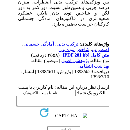
بین ویژگی
های ترکیب بدنی اضطراب، میزان
درصد چربی و همین
طور نسبت دور کمر به دور
لگن و شاخص توده
بدن بالاتر، عملکرد
ضعیف
تری در فاکتورهای آمادگی جسمانی
کارکنان حراست به
همراه دارد.
واژه‌های کلیدی:
ترکیب بدنی
،
آمادگی جسمانی
،
اضطراب
،
شاخص توده بدن
متن کامل
[PDF 281 kb]
(۲۵۵۸ دریافت)
نوع مقاله:
پژوهشی اصيل
| موضوع مقاله:
بهداشت انتظامی
دریافت: 1398/4/29 | پذیرش: 1398/6/11 | انتشار:
1398/7/10
ارسال نظر درباره این مقاله : نام کاربری یا پست
الکترونیک شما: