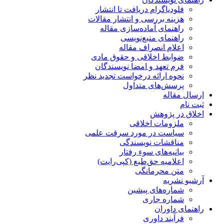
فلودیاگرام دریافت تا انتشار
هزینه بررسی و انتشار مقالات
راهنمای آماده‌سازی مقاله
راهنمای منبع‌نویسی
اعلام انصراف مقاله
ضوابط اخلاقی و حقوق مادی
فرم تعهد و امضا نویسندگان
نحوه ارائه درخواست تجدید نظر
پرسش‌های متداول
ارسال مقاله
ثبت نام
اخلاق در پژوهش
ملزومات اخلاقی
سیاست در مورد سرقت علمی
مناقشات نویسندگی
بیانیه‌های سوء رفتار
اعلامیه حق‌طبع (کپی‌رایت)
متن محرمانگی
آرشیو نشریه
شماره‌های پیشین
شماره جاری
راهنمای داوران
فرآیند داوری