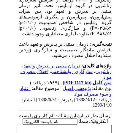
زناشویی در گروه آزمایش، تحت تأثیر درمان
مبتنی بر پذیرش و تعهد بود. بین نمرات
پیش‌آزمون، پس‌آزمون و پیگیری آزمودنی‌های
گروه آزمایش در شاخص صمیمیت (۰۱/۰>
p
؛
۰۳۵/۵۴=
F
) و سازگاری زناشویی (۰۱/۰>
p
؛
۹۸۸/۲۶=
F
) تفاوت آماری معناداری وجود داشت.
نتیجه‌گیری:
درمان مبتنی بر پذیرش و تعهد باعث
افزایش ماندگار صمیمیت و سازگاری زوجین
مبتلا به اختلال مصرف می‌شود.
واژه‌های کلیدی:
درمان مبتنی بر پذیرش و تعهد
،
زناشویی
،
سازگاری روانشناختی
،
اختلال مصرف
مواد
متن کامل
[PDF 1117 kb]
(۱۹۸۹ دریافت)
نوع مقاله:
پژوهشی اصيل
| موضوع مقاله:
اعتیاد
و سوء مصرف مواد
دریافت: 1398/3/12 | پذیرش: 1398/6/31 | انتشار:
1399/1/10
ارسال نظر درباره این مقاله : نام کاربری یا پست
الکترونیک شما: