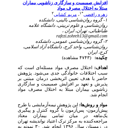
افزایش صمیمیت و سازگاری زناشویی بیماران
مبتلا به اختلال مصرف مواد
۲
۱
*
زهره رافضی
،
مریم کشایی
۱- گروه روان‌شناسی بالینی، دانشکده
روان‌شناسی و علوم تربیتی، دانشگاه علامه
طباطبائی، تهران، ایران ،
rafezi.zohreh13@gmail.com
۲- گروه روان‌شناسی عمومی، دانشکده
روان‌شناسی، واحد کرج، دانشگاه آزاد اسلامی،
کرج، ایران
چکیده:
(۴۷۴۳ مشاهده)
اهداف
:
اختلال مصرف مواد مسئله‌ای است که
سبب اختلافات خانوادگی جدی می‌شود. پژوهش
حاضر با هدف تعیین اثربخشی درمان مبتنی بر
پذیرش و تعهد بر افزایش صمیمیت و سازگاری
زناشویی بیماران مبتلا به اختلال مصرف مواد
انجام شد.
مواد و
روش‌ها:
این پژوهش نیمه‌آزمایشی با طرح
پیش‌آزمون- پس‌آزمون با گروه کنترل و پیگیری
یک‌ماهه در میان تمامی بیماران معتاد
مراجعه‌کننده به مرکز ترک اعتیاد نواندیشه تهران
در زمستان سال ۱۳۹۶ انجام شد. ۳۰ نمونه به