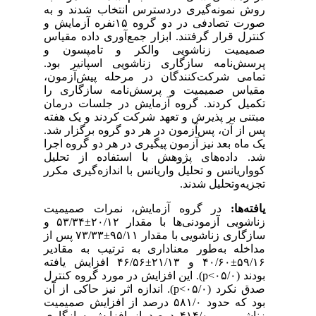
روش نمونه‌گیری دردسترس انتخاب شدند و به
صورت تصادفی در دو گروه ۱۵نفره آزمایش و
کنترل قرار گرفتند. ابزار جمع‌آوری داده مقیاس
صمیمیت زناشویی والکر و تامپسون و
پرسش‌نامه سازگاری زناشویی اسپانیر بود.
تمامی شرکت‌کنندگان در مرحله پیش‌آزمون،
مقیاس صمیمیت و پرسش‌نامه سازگاری را
تکمیل کردند. گروه آزمایش در جلسات درمان
مبتنی بر پذیرش و تعهد شرکت کردند و یک هفته
پس از آن، پس‌آزمون در هر دو گروه برگزار شد.
یک ماه بعد نیز آزمون پیگیری در هر دو گروه اجرا
شد. داده‌های پژوهش با استفاده از تحلیل
کوواریانس و تحلیل واریانس با اندازه‌گیری مکرر
تجزیه‌و‌تحلیل شدند.
یافته‌ها:
در گروه آزمایش، نمرات صمیمیت
زناشویی آزمودنی‌ها با مقدار ۲۰/۱۲±۵۳/۳۴ و
سازگاری زناشویی با مقدار ۹۵/۱۱±۷۳/۳۳ پس از
مداخله به‌طور معنا‌داری به ترتیب به مقادیر
۵۹/۱۶±۴۰/۶۰ و ۲۱/۱۳±۴۶/۵۶ افزایش یافته
بودند (۰۵/۰>
p
). این افزایش در مورد گروه کنترل
صدق نکرد (۰۵/۰>
p
). اندازه اثر نیز حاکی از آن
بود که حدود ۵۸۱/۰ درصد از افزایش صمیمیت
زناشویی و ۴۱۴/۰ درصد از افزایش سازگاری