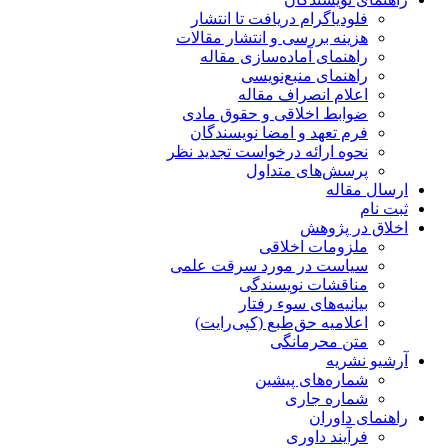
فلودیاگرام دریافت تا انتشار
هزینه بررسی و انتشار مقالات
راهنمای آماده‌سازی مقاله
راهنمای منبع‌نویسی
اعلام انصراف مقاله
ضوابط اخلاقی و حقوق مادی
فرم تعهد و امضا نویسندگان
نحوه ارائه درخواست تجدید نظر
پرسش‌های متداول
ارسال مقاله
ثبت نام
اخلاق در پژوهش
ملزومات اخلاقی
سیاست در مورد سرقت علمی
مناقشات نویسندگی
بیانیه‌های سوء رفتار
اعلامیه حق‌طبع (کپی‌رایت)
متن محرمانگی
آرشیو نشریه
شماره‌های پیشین
شماره جاری
راهنمای داوران
فرآیند داوری