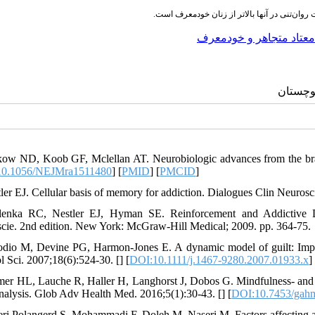
ت روان‌تنی در آنها بالاتر از زنان خودمعرف است
معتاد متجاهر و خودمعرف
* چستان
kow ND, Koob GF, Mclellan AT. Neurobiologic advances from the brai
10.1056/NEJMra1511480
] [
PMID
] [
PMCID
]
tler EJ. Cellular basis of memory for addiction. Dialogues Clin Neurosc
enka RC, Nestler EJ, Hyman SE. Reinforcement and Addictive Di
cie. 2nd edition. New York: McGraw-Hill Medical; 2009. pp. 364-75.
dio M, Devine PG, Harmon-Jones E. A dynamic model of guilt: Implicat
l Sci. 2007;18(6):524-30. [
] [
DOI:10.1111/j.1467-9280.2007.01933.x
]
mer HL, Lauche R, Haller H, Langhorst J, Dobos G. Mindfulness- and a
nalysis. Glob Adv Health Med. 2016;5(1):30-43. [
] [
DOI:10.7453/gahm
eri Polangerd S, Mohammadi F, Doleh M, Naseri M. Factors affecting 