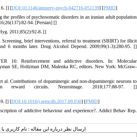
6. [
] [
DOI:10.1146/annurev-psych-042716-051139
] [
PMID
]
 the profiles of psychosomatic disorders in an iranian adult population
6;26(137):82-94. [Persian] [
]
Hyg. 2011;85(2):92-8. [
]
ning, brief interventions, referral to treatment (SBIRT) for illicit
 and 6 months later. Drug Alcohol Depend. 2009;99(1-3):280-95. [
]
6: Reinforcement and addictive disorders. In: Molecular
, Hyman SE, Holtzman DM, Malenka RC, editors. New York: McGraw-
t al. Contributions of dopaminergic and non-dopaminergic neurons to
in reward circuits. Neuroimage. 2018;177:88-97. [
]
9. [
] [
DOI:10.1016/j.semcdb.2017.09.030
] [
PMID
]
escription of addictive behaviour and experience?. Addict Behav Rep.
ارسال نظر درباره این مقاله : نام کاربری :