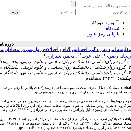
ورود خودکار
ثبت نام
بازیابی رمز عبور
دوره ۸، شماره ۲ - ( ۱۳۹۸ )
مقایسه امید به زندگی، احساس گناه و اختلالات روان‌تنی در معتادان
۳
۲
*
۱
محمود شیرازی
،
علی عرب
،
ریحانه رضوی
۱- گروه روان‌شناسی، دانشکده روان‌شناسی و علوم تربیتی، واحد زاهدان، دانشگاه آزاد اسلامی، زاهدان، ایران
۲- گروه روان‌شناسی، دانشکده روان‌شناسی و علوم تربیتی، دانشگاه سیستان و بلوچستان، زاهدان، ایران ،
۳- گروه روان‌شناسی، دانشکده روان‌شناسی و علوم تربیتی، دانشگاه سیستان و بلوچستان، زاهدان، ایران
چکیده:
(۴۳۴۴ مشاهده)
اهداف
اعتیاد یک اختلال مغزی است که به‌واسطه اجبار در محرک‌های پاداش با وجود عواقب ناگ
در معتادان متجاهر زن تحت درمان اجباری و زنان معتاد خودمعرف بود.
مواد و روش‌ها
هر گروه ۳۰ نفر به روش تصادفی به عنوان نمونه انتخاب شدند. برای گردآوری اطلاعات از.
تجزیه و تح.
SPSS ۲۱
داده‌ها با استفاده از آزمون تحلیل واریانس چندمتغیری در قالب نرم‌افزار
یافته‌ها
میانگین نمره امید به زندگی در زنان معتاد متجاهر مراکز اجباری (۸.۶۸±۳۰.۳۶) پایین‌تر از زنان معتاد خودمعرف (۷.۱۴±۳۷.۸۰) بود (۱۴.۲۰=
معتاد متجاهر مراکز اجباری (۲.۴۴±۱۸.۸۰) بالاتر از زنان معتاد خودمعرف (۳.۰۰±۱۶.۸۶) بود (۲۶.۳۲
).
p<
؛ ۰.۰۱
F
(۸.۷۸±۵۸.۳۰) بالاتر از زنان معتاد خودمعرف (۹.۴۷±۵۲.۷۰) بود (۲۴.۷۳=