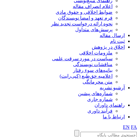
راهنمای منبع‌نویسی
اعلام انصراف مقاله
ضوابط اخلاقی و حقوق مادی
فرم تعهد و امضا نویسندگان
نحوه ارائه درخواست تجدید نظر
پرسش‌های متداول
ارسال مقاله
ثبت نام
اخلاق در پژوهش
ملزومات اخلاقی
سیاست در مورد سرقت علمی
مناقشات نویسندگی
بیانیه‌های سوء رفتار
اعلامیه حق‌طبع (کپی‌رایت)
متن محرمانگی
آرشیو نشریه
شماره‌های پیشین
شماره جاری
راهنمای داوران
فرآیند داوری
ارتباط با ما
EN
FA