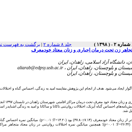
برگشت به فهرست نس
|
جلد ۸ شماره ۲
 متجاهر زن تحت درمان اجباری و زنان معتاد خودمعرف
aliarab@edpsy.usb.ac.ir
وار ایجاد می‌شود. هدف از انجام این پژوهش مقایسه امید به زندگی، احساس گناه و اختلالات 
این مطالعه مقطعی در معتادان متجاهر زن تحت درما
 پرسش‌نامه‌های احساس گناه آیزنک، اختلالات روان‌تنی تاکاتا و ساکاتا و امید به زندگی اشنایدر ا
لیل شد
میانگین نمره احساس گناه در
p<
؛ ۰.۰۱
F
؛ همچنین میانگین نمره اختلالات روان‌تنی در زنان معتاد متجاهر مراکز
p<
؛ ۰.۰۱
F