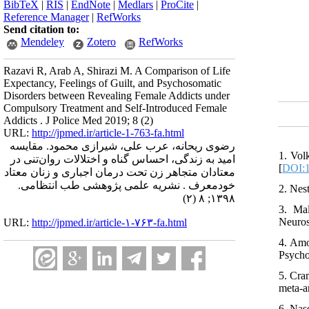
BibTeX
|
RIS
|
EndNote
|
Medlars
|
ProCite
|
Reference Manager
|
RefWorks
Send citation to:
Mendeley
Zotero
RefWorks
Razavi R, Arab A, Shirazi M. A Comparison of Life
Expectancy, Feelings of Guilt, and Psychosomatic
Disorders between Revealing Female Addicts under
Compulsory Treatment and Self-Introduced Female
Addicts . J Police Med 2019; 8 (2)
URL:
http://jpmed.ir/article-1-763-fa.html
رضوی ریحانه، عرب علی، شیرازی محمود. مقایسه
1. Vol
امید به زندگی، احساس گناه و اختلالات روان‌تنی در
[
DOI:
معتادان متجاهر زن تحت درمان اجباری و زنان معتاد
خودمعرف . نشریه علمی پژوهشی طب انتظامی.
2. Nes
۱۳۹۸; ۸ (۲)
3. Mal
Neuros
URL:
http://jpmed.ir/article-۱-۷۶۳-fa.html
4. Amo
Psycho
5. Cra
meta-a
6. Nas