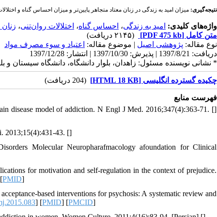
نتیجه‌گیری:
میزان امید به زندگی در زنان معتاد متجاهر پایین‌تر و میزان احساس گناه و اختلالا.
زنان 
،
اختلالات روان‌تنی
،
احساس گناه
،
امید به زندگی
واژه‌های کلیدی:
(۲۱۴۵ دریافت)
[PDF 475 kb]
متن کامل
نوع مقاله:
پژوهشی اصيل
| موضوع مقاله:
اعتیاد و سوء مصرف مواد
دریافت: 1397/8/21 | پذیرش: 1397/10/30 | انتشار: 1397/12/28
نشانی نویسنده مسئول: زاهدان، بلوار دانشگاه، دانشگاه سیستان و بلو
چکیده گسترده انگلیسی [HTML 18 KB]
(204 دریافت)
فهرست منابع
n disease model of addiction. N Engl J Med. 2016;347(4):363-71. [
]
i. 2013;15(4):431-43. [
]
sorders Molecular Neuropharafmacology afoundation for Clinical
ions for motivation and self-regulation in the context of prejudice.
 [
PMID
]
cceptance-based interventions for psychosis: A systematic review and
j.2015.083
] [
PMID
] [
PMCID
]
addiction in women. Women Culture. 2011;4(16):83-94. [Persian] [
]