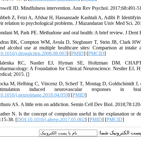
eswell JD. Mindfulness intervention. Ann Rev Psychol. 2017;68:491-51
abbeh Z, Feizi A, Afshar H, Hassanzade Kashtali A, Adibi P. Identifying
eir relation to psychological problems. J Mazandaran Univ Med Sci. 201
ondani M, Park PE. Methadone and oral health: A brief review. J Dent 
dras BK, Compton WM, Avula D, Stegbauer T, Stein JB, Clark HW. Scree
nd alcohol use at multiple healthcare sites: Comparison at intake
0.1016/j.drugalcdep.2008.08.003
] [
PMID
] [
PMCID
]
alenka RC, Nastler EJ, Hyman SE, Holtzman DM. CHAPTER 1
harmacology: A Foundation for Clinical Neuroscience. Nestler EJ
edical; 2015. [
]
ocka M, Helbing C, Vincenz D, Scherf T, Montag D, Goldschmidt J, e
stimulation induced neurovascular responses in bra
0.1016/j.neuroimage.2018.04.059
] [
PMID
]
thuru AS. A little rein on addiction. Semin Cell Dev Biol. 2018;78:120-
ather N. Is the concept of compulsion useful in the explanation or d
:15-38. [
DOI:10.1016/j.abrep.2017.05.002
] [
PMID
] [
PMCID
]
یا پست الکترونیک شما