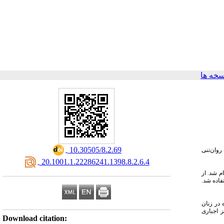
خه ها
‎ 10.30505/8.2.69
روان‌تنی
‎ 20.1001.1.22286241.1398.8.2.6.4
ن در مراکز اقامتی اجباری و زنان معتاد خود معرف تحت درمان مراکز اقامتی شهرستان زاهدان در تابستان ۱۳۹۷ انجام شد. از
ستفاده شد
).  زنان
) اجباری
Download citation: