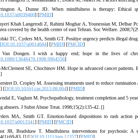
rington A, Dunne JD. When mindfulness is therapy: Ethical qua
0.1037/a0039460
] [
PMID
]
ayeri Khah Langerodi Z, Rahimi Moghar A, Younessian M, Delbar Pou
area covered by the health center of east Tehran. Soc Welfare. 2008;7(2
olski TC, Cyders MA, Smith GT. Positiye urgency predicts illegal drug
DOI:10.1037/a0014684
] [
PMID
] [
PMCID
]
 Van Dongen. I wish a happy end; hope in the lives of chroni
0.1080/13648470.1998.9964556
]
 -McClement SE, Chochinov HM. Hope in advanced cancer patients. Eu
D
]
erstret D, Cropley M. Assessing treatments used to reduce rumination
[
] [
DOI:10.1016/j.cpr.2013.08.004
] [
PMID
]
vndal E, Vaglum M. Psychopathology, treatment completion and 5 years
ug abusers. J Subst Abuse Treat. 1998;15(2):135-42. [
]
ders MA, Smith GT. Emotion-based dispositions to rash action pos
0.1037/a0013341
] [
PMID
] [
PMCID
]
st JB, Bradshaw T. Mindfulness interventions for psychosis: A sy
4(1):69-83. [
] [
DOI:10.1111/jpm.12357
] [
PMID
]