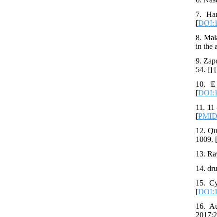
7. Har
[
DOI:1
8. Mal
in the 
9. Zap
54. [
] [
10. E
[
DOI:1
11. 11
[
PMI
12. Qu
1009. 
13. Ra
14. dr
15. Cy
[
DOI:1
16. Au
2017;2