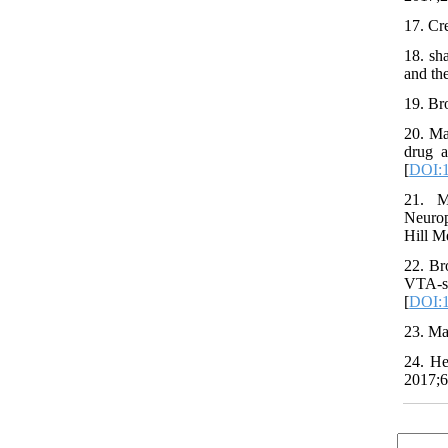
17. Cr
18. sh
and th
19. Br
20. Ma
drug a
[
DOI:1
21. M
Neurop
Hill M
22. Br
VTA-
[
DOI:1
23. Ma
24. He
2017;6