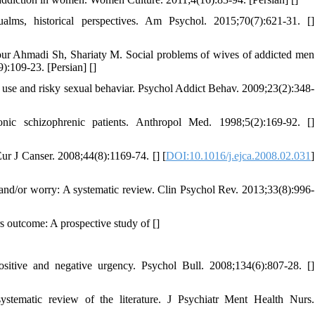
lms, historical perspectives. Am Psychol. 2015;70(7):621-31. [
]
r Ahmadi Sh, Shariaty M. Social problems of wives of addicted men
9):109-23. [Persian] [
]
 use and risky sexual behaviar. Psychol Addict Behav. 2009;23(2):348-
c schizophrenic patients. Anthropol Med. 1998;5(2):169-92. [
]
r J Canser. 2008;44(8):1169-74. [
] [
DOI:10.1016/j.ejca.2008.02.031
]
 and/or worry: A systematic review. Clin Psychol Rev. 2013;33(8):996-
 outcome: A prospective study of [
]
itive and negative urgency. Psychol Bull. 2008;134(6):807-28. [
]
stematic review of the literature. J Psychiatr Ment Health Nurs.