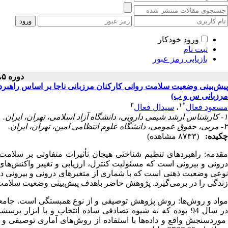
ورود خودکار
ثبت نام
بازیابی رمز عبور
دوره ۵، شماره ۴ - ( ۱۳۹۵ )
پیش‌بینی وضعیت سلامت روانی کارکنان مرزبانی ناجا بر اساس راهبرد
مرزبانی س و ب)
۲
۱
*
مسعود فعال
،
سیدال فعال
۱- کارشناس ارشد شیمی دارویی، دانشگاه آزاد اسلامی، تهران، ایران.
۲- مربی، حقوق عمومی، دانشگاه علوم انتظامی امین، تهران، ایران.
چکیده:
(۸۷۳۳ مشاهده)
مقدمه: راهبردهای تنظیم شناختی هیجان تأثیرات متفاوتی بر سلامت ر
درونی و بیرونی است که مسئولیت کنترل، ارزیابی و تغییر واکنش‌های
نوعی وضعیت ذهنی است که با شماری از متغیرهای درونی و بیرونی در 
زندگی را در برمی‌گیرد. پژوهش حاضر باهدف پیش‌بینی وضعیت سلامت
ر سال 94 بوده که به شیوه تصادفی ساده انتخاب و با ابزار پرسشنامه سلامت روانی
موردسنجش واقع و داده‌ها با استفاده از روش‌های آماری توصیفی و 