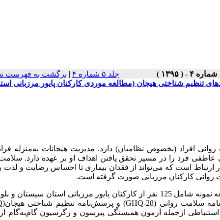
جلد ۵ شماره ۴
|
برگشت به فهرست نس
های تنظیم شناختی هیجان (مطالعه موردی کارکنان پایور مرزبانی است
وانی افراد (بخصوص نظامیان) دارد. مدیریت هیجانات به‌منزله فرای
 عاطفی فرد را در مسیر تحقق یافتن اهداف او بر عهده دارد. سلامت
ارتباط است که می‌تواند از فقدان بیماری تا احساس رضایت و لذت ب
 روانی کارکنان مرزبانی صورت گرفته است.
مواد و روش‌ها: روش پژوهش توصیفی و از نوع همبستگی است. جامعه نمونه شامل 125 نفر از کارکنان پایور مرزبانی استان سی
(GHQ-28)
و پرسش‌نامه تنظیم شناختی هیجان
Q)
استنباطی ازجمله آزمون همبستگی پیرسون و رگرسیون گام‌به‌گام از