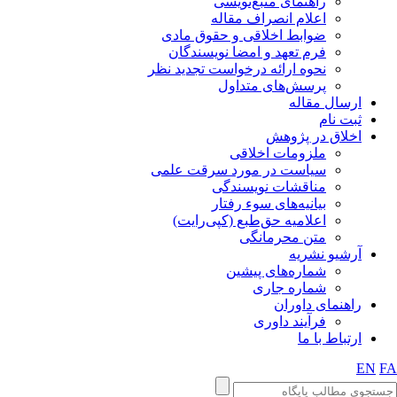
راهنمای منبع‌نویسی
اعلام انصراف مقاله
ضوابط اخلاقی و حقوق مادی
فرم تعهد و امضا نویسندگان
نحوه ارائه درخواست تجدید نظر
پرسش‌های متداول
ارسال مقاله
ثبت نام
اخلاق در پژوهش
ملزومات اخلاقی
سیاست در مورد سرقت علمی
مناقشات نویسندگی
بیانیه‌های سوء رفتار
اعلامیه حق‌طبع (کپی‌رایت)
متن محرمانگی
آرشیو نشریه
شماره‌های پیشین
شماره جاری
راهنمای داوران
فرآیند داوری
ارتباط با ما
EN
FA