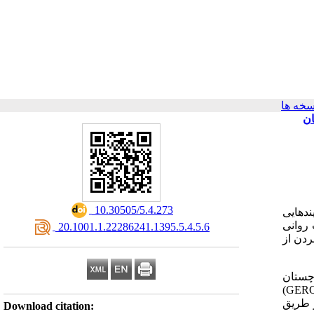
خه ها
ان
‎ 10.30505/5.4.273
ندهایی
 روانی
‎ 20.1001.1.22286241.1395.5.4.5.6
ردن از
ستان و بلوچستان
(GER
 طریق
Download citation: