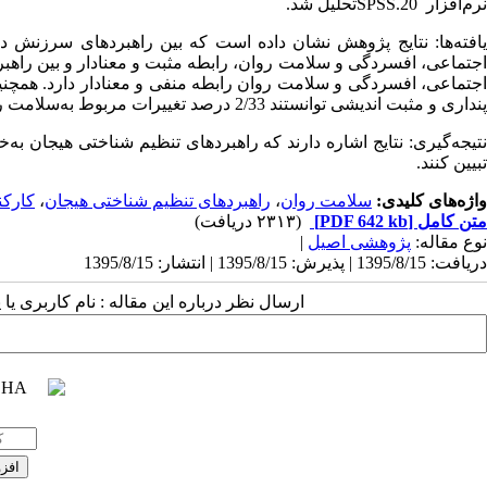
نرم‌افزار
SPSS.20
تحلیل شد.
یافته‌ها: نتایج پژوهش نشان داده است که بین راهبردهای سرزنش دی
اجتماعی، افسردگی و سلامت روان، رابطه مثبت و معنادار و بین راهب
اجتماعی، افسردگی و سلامت روان رابطه منفی و معنادار دارد. همچنی
پنداری و مثبت اندیشی توانستند 2/33 درصد تغییرات مربوط به‌سلامت روانی را پیش‌بینی و تبیین کنند.
نتیجه‌گیری: نتایج اشاره دارند که راهبردهای تنظیم شناختی هیجان به‌خ
تبیین کنند.
واژه‌های کلیدی:
سلامت روان
،
راهبردهای تنظیم شناختی هیجان
،
کارکن
متن کامل
[PDF 642 kb]
(۲۳۱۳ دریافت)
نوع مقاله:
پژوهشی اصيل
|
دریافت: 1395/8/15 | پذیرش: 1395/8/15 | انتشار: 1395/8/15
ارسال نظر درباره این مقاله : نام کاربری ی