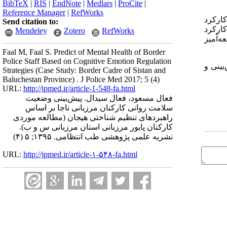
BibTeX
|
RIS
|
EndNote
|
Medlars
|
ProCite
|
Reference Manager
|
RefWorks
کارکرد
Send citation to:
کارکرد
Mendeley
Zotero
RefWorks
ه‌آمیز
Faal M, Faal S. Predict of Mental Health of Border
Police Staff Based on Cognitive Emotion Regulation
بینی و
Strategies (Case Study: Border Cadre of Sistan and
Baluchestan Province) . J Police Med 2017; 5 (4)
URL:
http://jpmed.ir/article-1-548-fa.html
فعال مسعود، فعال سیدال. پیش‌بینی وضعیت
سلامت روانی کارکنان مرزبانی ناجا بر اساس
راهبردهای تنظیم شناختی هیجان (مطالعه موردی
کارکنان پایور مرزبانی استان مرزبانی س و ب).
نشریه علمی پژوهشی طب انتظامی. ۱۳۹۵; ۵ (۴)
URL:
http://jpmed.ir/article-۱-۵۴۸-fa.html