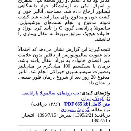
مذکر بود که با علایم دو روز سابقه تب، استفراغ
و اسهال آبکی به آزمایشگاه جهاد دانشگاهی
نیشابور ارجاع داده شد. مصاحبه، آنالیز خون و
کشت خون و مدفوع برای بیمار انجام شد. کشت
نمونه مدفوع و انجام تست‌های بیوشیمیایی،
سالمونلا پاراتایفی گروه
C
را تأیید کرد. نوزاد و
خانواده هیچ‌یک سوابق مربوط به انتقال بیماری را
نداشتند.
نتیجه‌گیری: این گزارش نشان می‌دهد که احتمالاً
باید عفونت سالمونلوزیس از ناقلین بدون علامت
غیر اعضای خانواده به نوزاد انتقال یافته باشد.
درمان با سفکسیم 100 میلی‌گرم بر میلی‌لیتر
به‌صورت سوسپانسیون خوراکی انجام شد. آنالیز
مدفوع 20 روز بعد از شروع درمان فلور طبیعی
را نشان داد.
واژه‌های کلیدی:
تب روده‌ای
،
سالمونلا پاراتایفی
C
،
کودک
،
ایران
متن کامل
[PDF 665 kb]
(۱۲۸۶ دریافت)
نوع مقاله:
گزارش موردی
|
دریافت: 1395/2/21 | پذیرش: 1395/7/15 | انتشار:
1395/7/15
ارسال نظر درباره این مقاله : نام کاربری یا پست