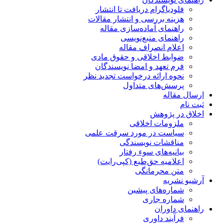
فلودیاگرام دریافت تا انتشار
هزینه بررسی و انتشار مقالات
راهنمای آماده‌سازی مقاله
راهنمای منبع‌نویسی
اعلام انصراف مقاله
ضوابط اخلاقی و حقوق مادی
فرم تعهد و امضا نویسندگان
نحوه ارائه درخواست تجدید نظر
پرسش‌های متداول
ارسال مقاله
ثبت نام
اخلاق در پژوهش
ملزومات اخلاقی
سیاست در مورد سرقت علمی
مناقشات نویسندگی
بیانیه‌های سوء رفتار
اعلامیه حق‌طبع (کپی‌رایت)
متن محرمانگی
آرشیو نشریه
شماره‌های پیشین
شماره جاری
راهنمای داوران
فرآیند داوری