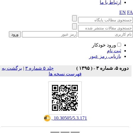
ارتباط با ما
EN
F
ورود خودکار
ثبت نام
بازیابی رمز عبور
دوره ۵، شماره ۳ - ( ۱۳۹۵ )
جلد ۵ شماره ۳
|
برگشت به
فهرست نسخه ها
‎ 10.30505/5.3.171