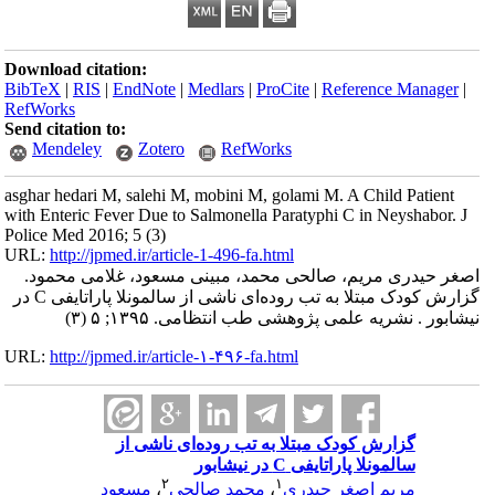
Download citation:
BibTeX
|
RIS
|
EndNote
|
Medlars
|
ProCite
|
Reference Manager
|
RefWorks
Send citation to:
Mendeley
Zotero
RefWorks
asghar hedari M, salehi M, mobini M, golami M. A Child Patient
with Enteric Fever Due to Salmonella Paratyphi C in Neyshabor. J
Police Med 2016; 5 (3)
URL:
http://jpmed.ir/article-1-496-fa.html
اصغر حیدری مریم، صالحی محمد، مبینی مسعود، غلامی محمود.
گزارش کودک مبتلا به تب روده‌ای ناشی از سالمونلا پاراتایفی C‌ در
نیشابور . نشریه علمی پژوهشی طب انتظامی. ۱۳۹۵; ۵ (۳)
URL:
http://jpmed.ir/article-۱-۴۹۶-fa.html
گزارش کودک مبتلا به تب روده‌ای ناشی از
سالمونلا پاراتایفی C‌ در نیشابور
۲
۱
مریم اصغر حیدری
،
محمد صالحی
،
مسعود