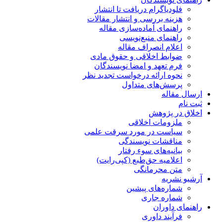
فلودیاگرام دریافت تا انتشار
هزینه بررسی و انتشار مقالات
راهنمای آماده‌سازی مقاله
راهنمای منبع‌نویسی
اعلام انصراف مقاله
ضوابط اخلاقی و حقوق مادی
فرم تعهد و امضا نویسندگان
نحوه ارائه درخواست تجدید نظر
پرسش‌های متداول
ارسال مقاله
ثبت نام
اخلاق در پژوهش
ملزومات اخلاقی
سیاست در مورد سرقت علمی
مناقشات نویسندگی
بیانیه‌های سوء رفتار
اعلامیه حق‌طبع (کپی‌رایت)
متن محرمانگی
آرشیو نشریه
شماره‌های پیشین
شماره جاری
راهنمای داوران
فرآیند داوری