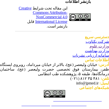
بازنشر اطلاعات
این مقاله تحت شرایط
Creative
Commons Attribution-
NonCommercial 4.0
International License
قابل
بازنشر است.
ترسی سریع
کت یکتاوب
ارت علوم
ارت بهداشت
مانه ارزیابی نشریات
لاعات تماس
رس:
خیابان ولیعصر (عج)، بالاتر از خیابان میرداماد، روبروی ایستگاه
ر، بیمارستان فوق تخصصی حضرت ولیعصر (عج)، ساختمان
نگاه‌ها، طبقه ۵، پژوهشکده طب انتظامی
فن:
۴۸۱ ۳۵ ۸۱۲ (۰۲۱)
میل:
info@jpmed.ir
که‌های اجتماعی
This work is licensed under a
Creative Commons Attribution-
NonCommercial ۴,۰ International License
.
م عملکرد نشریه براساس توصیه‌های COPE است.