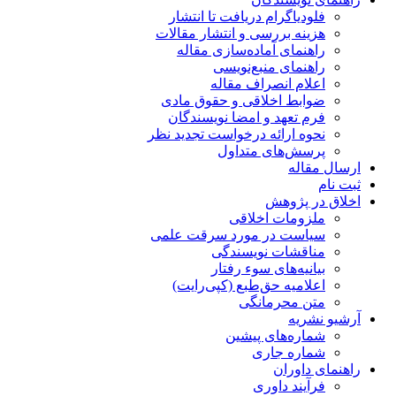
فلودیاگرام دریافت تا انتشار
هزینه بررسی و انتشار مقالات
راهنمای آماده‌سازی مقاله
راهنمای منبع‌نویسی
اعلام انصراف مقاله
ضوابط اخلاقی و حقوق مادی
فرم تعهد و امضا نویسندگان
نحوه ارائه درخواست تجدید نظر
پرسش‌های متداول
ارسال مقاله
ثبت نام
اخلاق در پژوهش
ملزومات اخلاقی
سیاست در مورد سرقت علمی
مناقشات نویسندگی
بیانیه‌های سوء رفتار
اعلامیه حق‌طبع (کپی‌رایت)
متن محرمانگی
آرشیو نشریه
شماره‌های پیشین
شماره جاری
راهنمای داوران
فرآیند داوری