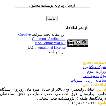
ارسال پیام به نویسنده مسئول
بازنشر اطلاعات
این مقاله تحت شرایط
Creative
Commons Attribution-
NonCommercial 4.0
International License
قابل
بازنشر است.
ترسی سریع
کت یکتاوب
ارت علوم
ارت بهداشت
مانه ارزیابی نشریات
لاعات تماس
رس:
خیابان ولیعصر (عج)، بالاتر از خیابان میرداماد، روبروی ایستگاه
ر، بیمارستان فوق تخصصی حضرت ولیعصر (عج)، ساختمان
نگاه‌ها، طبقه ۵، پژوهشکده طب انتظامی
فن:
۴۸۱ ۳۵ ۸۱۲ (۰۲۱)