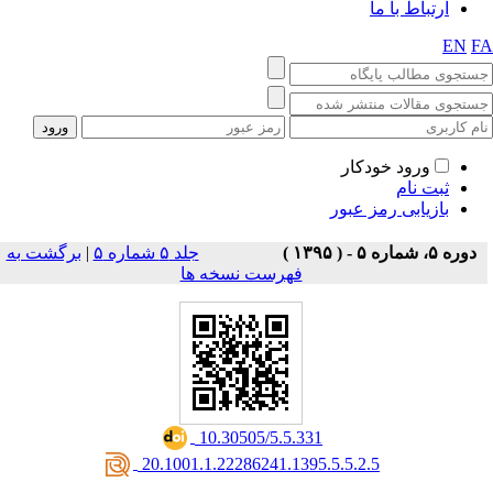
ارتباط با ما
EN
F
ورود خودکار
ثبت نام
بازیابی رمز عبور
دوره ۵، شماره ۵ - ( ۱۳۹۵ )
جلد ۵ شماره ۵
|
برگشت به
فهرست نسخه ها
‎ 10.30505/5.5.331
‎ 20.1001.1.22286241.1395.5.5.2.5