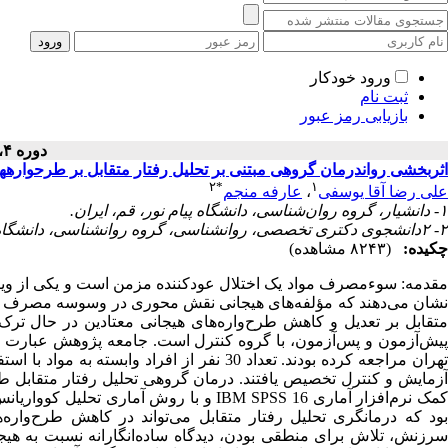
ورود خودکار
ثبت نام
بازیابی رمز عبور
دوره ۴، شماره ۲ - ( ۱۳۹۴ )
اثربخشی روان‎درمان گروهی مبتنی بر تحلیل رفتار متقابل بر طرحواره‎های هیجانی معتادین در حال ترک
۲
*
۱
علی رضا آقا یوسفی
،
عارفه منجم
۱- دانشیار، گروه روان‌شناسی، دانشگاه پیام نور، قم، ایران.
۲- ۲دانشجوی دکتری تخصصی، روانشناسی، گروه روانشناسی، دانشگاه پیام نور، تهران، ایران.
چکیده:
(۸۲۴۳ مشاهده)
مقدمه: سوءمصرف مواد یک اختلال عودکننده مزمن است و یکی از ویژگ
نشان می‌دهند که مؤلفه‌های هیجانی نقش‌ محوری در وسوسه مصرف م
متقابل بر تعدیل و کاهش طرح‌واره‌های هیجانی معتادین در حال ترک
تهران مراجعه کرده بودند. تعداد 30 نفر از اف
کمک نرم‌افزار آماری IBM SPSS 16 و با روش آ
بود که درمانگری تحلیل ‌رفتار متقابل می‌تواند در کاهش طرح‌واره‌ها
سرزنش، تلاش برای منطقی بودن، دیدگاه ساده‌انگارانه نسبت به هیج