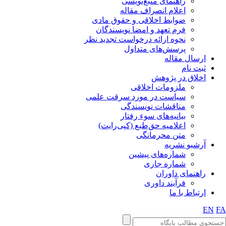
راهنمای منبع‌نویسی
اعلام انصراف مقاله
ضوابط اخلاقی و حقوق مادی
فرم تعهد و امضا نویسندگان
نحوه ارائه درخواست تجدید نظر
پرسش‌های متداول
ارسال مقاله
ثبت نام
اخلاق در پژوهش
ملزومات اخلاقی
سیاست در مورد سرقت علمی
مناقشات نویسندگی
بیانیه‌های سوء رفتار
اعلامیه حق‌طبع (کپی‌رایت)
متن محرمانگی
آرشیو نشریه
شماره‌های پیشین
شماره جاری
راهنمای داوران
فرآیند داوری
ارتباط با ما
EN
FA