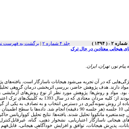
جلد ۴ شماره ۲
|
برگشت به فهرست نس
ی‌هایی که در آن تجربه می‌شود هیجانات ناسازگار است. یافته‌های 
واد دارند. هدف پژوهش حاضر، بررسی اثربخشی درمان گروهی تحلیل 
 بود. مواد و روش‌ها: پژوهش مورد نظر از نوع روش‌های آزمایشی ب
پیش‌آزمون و پس‌آزمون، با گروه کنترل است. جامعه پژوهش عبارت بودند از: کلیه مردان معتادی که در سال 1393
راد وابسته به مواد با استفاده از روش‌ نمونه‌گیری در دسترس انتخاب و به تصادف به یکی از 
ماری تحلیل کوواریانس چندمتغیره مانکووا تحلیل شدند. یافته‌ها: نتایج تحلیل کوواریانس حا
ی ‌هیجانی‌ ناسازگار اعتباریابی، نشخوار ذهنی، گناه، غیرقابل‌کنترل
انات، پذیرش هیجانات، توافق و افزایش خودآگاهی هیجانی، قابل‌فهم