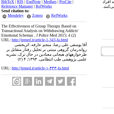
BibTeX
|
RIS
|
EndNote
|
Medlars
|
ProCite
|
یری: با توجه به اینکه افراد
Reference Manager
|
RefWorks
‌کنند.
Send citation to:
Mendeley
Zotero
RefWorks
The Effectiveness of Group Therapy Based on
Transactional Analysis on Withdrawing Addicts'
Emotional Schemas . J Police Med 2015; 4 (2)
URL:
http://jpmed.ir/article-1-343-fa.html
آقا یوسفی علی رضا، منجم عارفه. اثربخشی
روان‎درمان گروهی مبتنی بر تحلیل رفتار متقابل بر
طرحواره‎های هیجانی معتادین در حال ترک. نشریه
علمی پژوهشی طب انتظامی. ۱۳۹۴; ۴ (۲)
URL:
http://jpmed.ir/article-۱-۳۴۳-fa.html