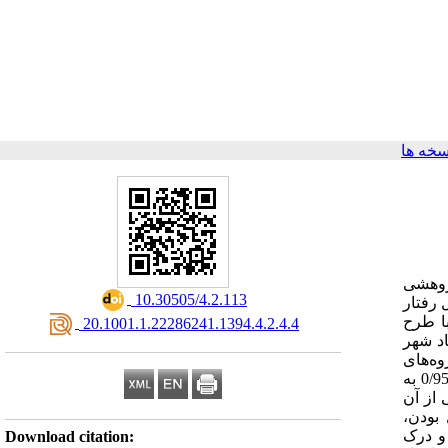
خه ها
پژوهشی
‎ 10.30505/4.2.113
رفتار
ا طرح
‎ 20.1001.1.22286241.1394.4.2.4.4
 به کلینیک‌های ترک اعتیاد شهر
گروه‌های
آزمایش و کنترل تخصیص یافتند. درمان گروهی تحلیل رفتار متقابل طی 10 جلسه (هر جلسه 90 دقیقه) انجام شد. داده‌ها با سطح اطمینان 0/95 به
کی از آن
 بودن،
 و درک
Download citation: