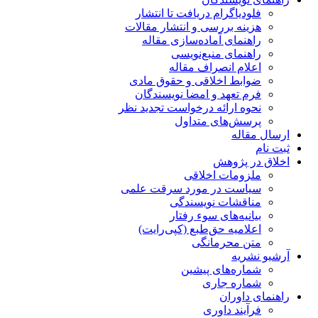
فلودیاگرام دریافت تا انتشار
هزینه بررسی و انتشار مقالات
راهنمای آماده‌سازی مقاله
راهنمای منبع‌نویسی
اعلام انصراف مقاله
ضوابط اخلاقی و حقوق مادی
فرم تعهد و امضا نویسندگان
نحوه ارائه درخواست تجدید نظر
پرسش‌های متداول
ارسال مقاله
ثبت نام
اخلاق در پژوهش
ملزومات اخلاقی
سیاست در مورد سرقت علمی
مناقشات نویسندگی
بیانیه‌های سوء رفتار
اعلامیه حق‌طبع (کپی‌رایت)
متن محرمانگی
آرشیو نشریه
شماره‌های پیشین
شماره جاری
راهنمای داوران
فرآیند داوری