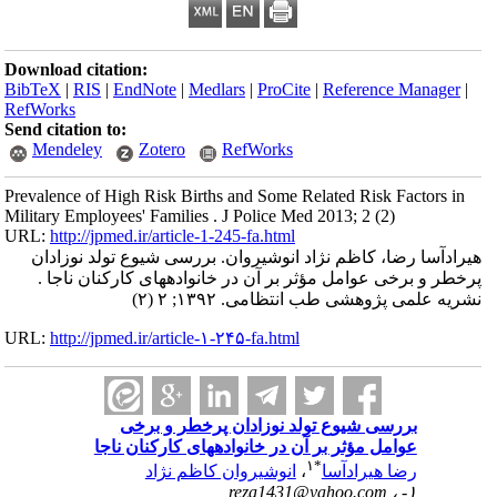
Download citation:
BibTeX
|
RIS
|
EndNote
|
Medlars
|
ProCite
|
Reference Manager
|
RefWorks
Send citation to:
Mendeley
Zotero
RefWorks
Prevalence of High Risk Births and Some Related Risk Factors in
Military Employees' Families . J Police Med 2013; 2 (2)
URL:
http://jpmed.ir/article-1-245-fa.html
هیرادآسا رضا، کاظم نژاد انوشیروان. بررسی شیوع تولد نوزادان
پرخطر و برخی عوامل مؤثر بر آن در خانواده‏های کارکنان ناجا .
نشریه علمی پژوهشی طب انتظامی. ۱۳۹۲; ۲ (۲)
URL:
http://jpmed.ir/article-۱-۲۴۵-fa.html
بررسی شیوع تولد نوزادان پرخطر و برخی
عوامل مؤثر بر آن در خانواده‏های کارکنان ناجا
۱
*
رضا هیرادآسا
،
انوشیروان کاظم نژاد
reza1431@yahoo.com
۱- ،