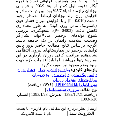
2/2% و 1% بود. همچنین، فراوانی نوزاد با نمره
آپگار ‌دقیقه اول کمتر از پنج 0/9% و فراوانی
نوزادان نیازمند احیاء 5/7% بود. بین دیابت مادر و
افزایش وزن تولد نوزادان ارتباط معنادار وجود
داشت (0/019 =P) و با افزایش میزان فشار خون
دیاستولیک مادر، وزن کودک به طور معناداری
کاهش یافت (0/003 =P). نتیجه‏گیری: بررسی
شیوع تولدهای پرخطر میتواند نشان‌گر
وضعیت سلامت زایمان در یک جامعه باشد.
اگرچه براساس نتایج مطالعه حاضر بروز پایین
تولدهای پرخطر در بیمارستانهای نیروی انتظامی
نشان‏دهنده مراقبت کافی دوران بارداری در این
بیمارستان‌ها می‌باشد‌‌، اما باید اقدامات لازم جهت
بهبود وضع موجود نیز صورت گیرد.
واژه‌های کلیدی:
تولد نوزادان پرخطر
،
فشار خون
دیاستولیک مادر
،
دیابت مادر
،
وزن نوزاد
،
مراقبت‌های پیش از زایمان
متن کامل
[PDF 654 kb]
(۲۶۷۶ دریافت)
نوع مقاله:
مروری سيستماتيک
|
دریافت: 1392/12/21 | پذیرش: 1393/1/28 | انتشار:
1393/1/28
ارسال نظر درباره این مقاله : نام کاربری یا پست
الکترونیک شما: