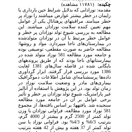
چکیده:
(۱۱۷۸۱ مشاهده)
مقدمه: نوزادانی که بدلایل شرایط حین بارداری یا
زایمان در خطر بیشتر عوارض می‏باشند را نوزاد پر
خطر می‏نامند. مراقبت‏های پره‏ناتال یکی از عوامل
مهم تعیین کننده سلامت نوزادان می‏باشند. این
مطالعه به بررسی شیوع تولد نوزادان پر خطر و
عوامل خطر مرتبط با آن در نوزادان متولد‌شده
در بیمارستان‌های ناجا می‏پردازد. مواد و روش‏ها:
مطالعه حاضر به صورت مقطعی‌- توصیفی بوده
و جامعه مورد مطالعه 581 نوزاد متولد شده در
بیمارستان‏های ناجا بودند که از طریق پرونده‏های
بایگانی شده در فاصله سال‌های ‌1381 لغایت
1386 مورد بررسی قرار گرفتند. ابزار گردآوری
داده‌ها پرسشنامه‌ای شامل اطلاعات دموگرافیک
بیماری‌های مادر و وضعیت سلامت نوزاد در
زمان تولد‌ بود. در این پژوهش با استفاده از آنالیز
غیر پارامتریک، شیوع تولد نوزادان پر خطر و تأثیر
برخی عوامل بر آن در جامعه مورد مطالعه
سنجیده شد‌. یافته‏ها: بر اساس یافته‌ها، از مجموع
581 نوزاد مورد مطالعه، فراوانی نوزادان با وزن
تولد کمتر از 2500 گرم و بیشتر از 4000 گرم،
بترتیب 6/3% و 4/3% بود. فراوانی نوزاد با سن
تولد کمتر از 37 هفته و بیش از 42 هفته بترتیب