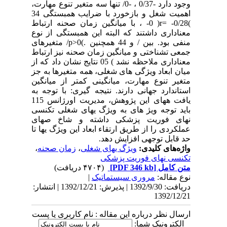
وجود دارد -0/37 ، -0/ تنها سه متغیر تنوع مهارت،
اهمیت شغل و بازخورد با ضرایب همبستگی 34
)r= -0/28( 0- ، با میانگین زمان صحنه ارتباط
معناداری داشتند که البته این همبستگی از نوع
منفی بود. بین / و 44 همچنین .)p>0/ متغیرهای
جمعی تشناختی و میانگین زمان صحنه نیز ارتباط
معناداری ملاحظه نشد ) 05 نتایج نشان داد که از
میان ابعاد ویژگی های شغلی، همه متغیرها به جز
متغیر تنوع مهارت، میانگینی کمتر از میانگین
استاندارد جهانی دارند. نتیجه گیری: با توجه به
یافت ههای این پژوهش، مدیریت اورژانس 115
باید توجه ویژ های به ویژگ یهای شغلی تکنسی
نهای فوریت پزشکی داشته و شاخ صهای
عملکردی را از طریق ارتقاء ابعاد این ویژگ یها تا
حد قابل توجهی افزایش دهد.
واژه‌های کلیدی:
ویژگ یهای شغلی
،
زمان صحنه
،
تکنسی نهای فوریت پزشکی
متن کامل
[PDF 346 kb]
(۴۷۰۴ دریافت)
نوع مقاله:
مروری سيستماتيک
|
دریافت: 1392/9/30 | پذیرش: 1392/12/21 | انتشار:
1392/12/21
ارسال نظر درباره این مقاله : نام کاربری یا پست
الکترونیک شما: