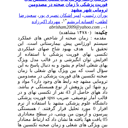
فوریت پزشکی با زمان صحنه در مصدومین
ترومایی شهر مشهد
پوران رئیسی
،
امیر اشکان نصیری پور
،
سعیدرضا
۱
*
لطفی
،
افسانه ابریشم
،
مهرداد اکبرزاده
abrisham2009@yahoo.com
۱- ،
چکیده:
(۱۴۷۸۰ مشاهده)
مقدمه : زمان صحنه از شاخص های عملکرد
سیستم اورژانس پیش بیمارستانی است. این
تحقیق با هدف بهبود شاخ صهای عملکردی
تکنسی نهای فوریت پزشکی با استفاده از
افزایش توان انگیزشی و در قالب مدل ویژگ
یهای شغلی انجام م یشود و به دنبال پاسخ به این
سؤال است که بین ویژگ یهای شغلی با زمان
صحنه تکنسین های فوریت پزشکی در مصدومین
ترومایی مشهد چه رابط های وجود دارد؟ مواد و
رو شها: این پژوهش از نوع همبستگی م یباشد.
داد ههای حاصل از 43 نفر از تکنسی نهای و در
قالب آمار توصیفی، ضریب spss فوریت پزشکی
دانشگاه علوم پزشکی مشهد با استفاده از نرم
افزار 0 مورد تحلیل قرار گرفتند. / همبستگی
پیرسون و آزمون من ویتنی، در سطح معناداری
05 یافت هها: یافته ها نشان داد که ارتباط معنادار
بین ویژگی های شغلی و زمان صحنه تکنسین ها