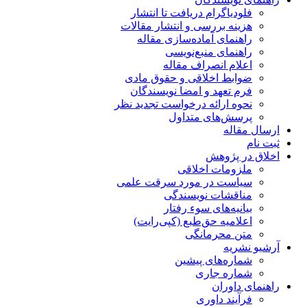
فلودیاگرام دریافت تا انتشار
هزینه بررسی و انتشار مقالات
راهنمای آماده‌سازی مقاله
راهنمای منبع‌نویسی
اعلام انصراف مقاله
ضوابط اخلاقی و حقوق مادی
فرم تعهد و امضا نویسندگان
نحوه ارائه درخواست تجدید نظر
پرسش‌های متداول
ارسال مقاله
ثبت نام
اخلاق در پژوهش
ملزومات اخلاقی
سیاست در مورد سرقت علمی
مناقشات نویسندگی
بیانیه‌های سوء رفتار
اعلامیه حق‌طبع (کپی‌رایت)
متن محرمانگی
آرشیو نشریه
شماره‌های پیشین
شماره جاری
راهنمای داوران
فرآیند داوری