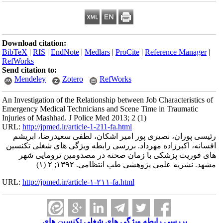
Download citation:
BibTeX
|
RIS
|
EndNote
|
Medlars
|
ProCite
|
Reference Manager
|
RefWorks
Send citation to:
Mendeley
Zotero
RefWorks
An Investigation of the Relationship between Job Characteristics of
Emergency Medical Technicians and Scene Time in Traumatic
Injuries of Mashhad. J Police Med 2013; 2 (1)
URL:
http://jpmed.ir/article-1-211-fa.html
رئیسی پوران، نصیری پور امیر اشکان، لطفی سعیدرضا، ابریشم
افسانه، اکبرزاده مهرداد. بررسی رابطه ویژگی های شغلی تکنسین
های فوریت پزشکی با زمان صحنه در مصدومین ترومایی شهر
مشهد. نشریه علمی پژوهشی طب انتظامی. ۱۳۹۲; ۲ (۱)
URL:
http://jpmed.ir/article-۱-۲۱۱-fa.html
بررسی رابطه ویژگی های شغلی تکنسین های