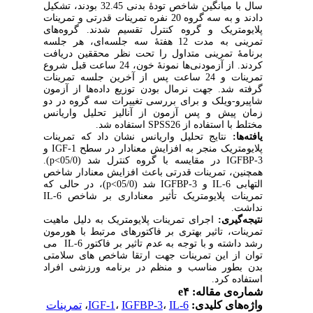
سال با میانگین شاخص تودۀ بدنی 32.45 بودند، تشکیل
دادند و به سه گروه 20 نفره تمرینات قدرتی و تمرینات
پلایومتریک و گروه کنترل تقسیم شدند. گروه‌های
تمرینی به مدت 12 هفتۀ سه جلسه‌ای، هر جلسه
برنامۀ تمرینی متداول را تحت نظر محققین دریافت
کردند. از آزمودنی‌ها نمونۀ خون، 24 ساعت قبل شروع
تمرینات و 24 ساعت پس از آخرین جلسه تمرینات
گرفته شد. جهت نرمال بودن توزیع داده‌ها از آزمون
شاپیرو-ویلک و برای بررسی تغییرات سه گروه در دو
زمان پیش و پس آزمون از آنالیز تحلیل واریانس
مختلط با استفاده از
SPSS26
استفاده شد.
یافته‌ها:
نتایج تحلیل واریانس نشان داد که تمرینات
پلایومتریک منجر به افزایش معنادار در سطح
IGF-1
و
IGFBP-3
در مقایسه با گروه کنترل شد (05/0>
p
).
همچنین، تمرینات قدرتی باعث افزایش معنادار شاخص
التهابی
IL-6
و
IGFBP-3
شد (05/0>
p
)، در حالی که
تمرینات پلایومتریک تأثیر معناداری بر شاخص
IL-6
نداشت.
نتیجه‌گیری:
اجرای تمرینات پلایومتریک به دلیل ماهیت
تمرینات، تاثیر بهتری بر فاکتورهای مرتبط با هورمون
رشد داشته و با توجه به عدم تاثیر بر فاکتور
IL-6
می
توان از این تمرینات جهت ارتقا شاخص های سلامتی
بدن بطور مناسب و منظم در برنامه ورزشی افراد
استفاده کرد.
شماره‌ی مقاله: e۴
واژه‌های کلیدی:
IL-6
،
IGFBP-3
،
IGF-1
،
تمرینات