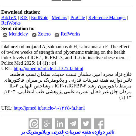
Download citation:
BibTeX
|
RIS
|
EndNote
|
Medlars
|
ProCite
|
Reference Manager
|
RefWorks
Send citation to:
Mendeley
Zotero
RefWorks
falahnezhad mojarad A, salmannasab H, salmannasab F. The effect
of twelve weeks of strength and plyometric training on the health
index levels of IGF-1, IGFBP-3, and IL-6 in inactive obese men.. J
Police Med 2025; 14 (1) : e4
URL:
http://jpmed.ir/article-1-1325-fa.html
فلاح نژاد مجرد امیر، سلمان نسب حدیث، سلمان نسب فاطمه.
تاثیر دوازده هفته تمرینات قدرتی و پلایومتریک بر میزان فاکتورهای
مرتبط با هورمون رشد IGF-۱،IGFBP-۳ ، وشاخص التهابی ۶-IL
مردان چاق غیر فعال. نشریه علمی پژوهشی طب انتظامی. ۱۴۰۴;
۱۴ (۱)
URL:
http://jpmed.ir/article-۱-۱۳۲۵-fa.html
تاثیر دوازده هفته تمرینات قدرتی و پلایومتریک بر