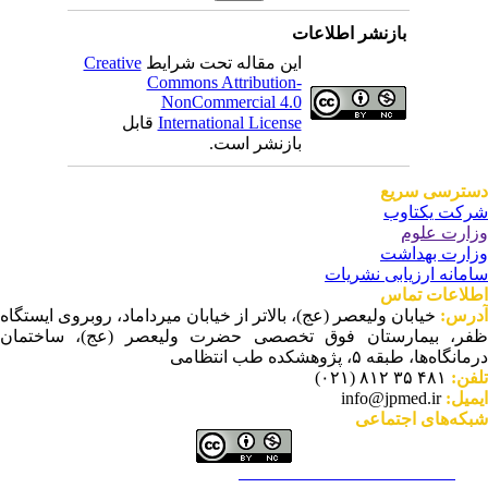
بازنشر اطلاعات
این مقاله تحت شرایط
Creative
Commons Attribution-
NonCommercial 4.0
International License
قابل
بازنشر است.
ترسی سریع
کت یکتاوب
ارت علوم
ارت بهداشت
مانه ارزیابی نشریات
لاعات تماس
رس:
خیابان ولیعصر (عج)، بالاتر از خیابان میرداماد، روبروی ایستگاه
ر، بیمارستان فوق تخصصی حضرت ولیعصر (عج)، ساختمان
نگاه‌ها، طبقه ۵، پژوهشکده طب انتظامی
فن:
۴۸۱ ۳۵ ۸۱۲ (۰۲۱)
میل:
info@jpmed.ir
که‌های اجتماعی
This work is licensed under a
Creative Commons Attribution-