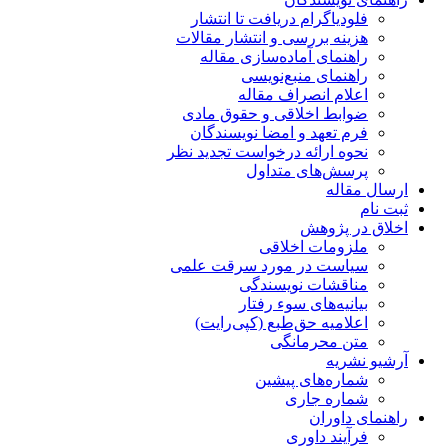
فلودیاگرام دریافت تا انتشار
هزینه بررسی و انتشار مقالات
راهنمای آماده‌سازی مقاله
راهنمای منبع‌نویسی
اعلام انصراف مقاله
ضوابط اخلاقی و حقوق مادی
فرم تعهد و امضا نویسندگان
نحوه ارائه درخواست تجدید نظر
پرسش‌های متداول
ارسال مقاله
ثبت نام
اخلاق در پژوهش
ملزومات اخلاقی
سیاست در مورد سرقت علمی
مناقشات نویسندگی
بیانیه‌های سوء رفتار
اعلامیه حق‌طبع (کپی‌رایت)
متن محرمانگی
آرشیو نشریه
شماره‌های پیشین
شماره جاری
راهنمای داوران
فرآیند داوری