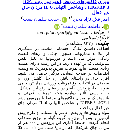
میزان فاکتورهای مرتبط با هورمون رشد IGF-
1،IGFBP-3 ، وشاخص التهابی 6-IL مردان چاق
غیر فعال
۲
۱
*
امیر فلاح نژاد مجرد
،
حدیث سلمان نسب
۲
،
فاطمه سلمان نسب
۱- فراجا ،
amirfalah.sport@gmail.com
۲- آزاد اسلامی
چکیده:
(۸۳۳ مشاهده)
اهداف
:
داشتن آمادگی جسمانی مناسب در پیشگیری
از ابتلا به بیماریهایی همچون چاقی و ارتقای کیفیت
زندگی موثر می باشد و هورمونها به دلیل نقش
متابولیکی که بر عهده دارند، در این زمینه دارای اهمیت
زیادی هستند. نتایج تمرینات تمرین پلایومتریک به وسیله
انقباضات پر قدرت عضلانی درگیر حاصل می شود.
افراد چاق در راستای یافتن راه حل کاهش وزن و
سلامتی در انتخاب نوع تمرینات ورزشی دچار تردید می
شوند. لذا، پژوهش حاضر در راستای رفع این مشکل،
به بررسی تاثیر دوازده هفته تمرینات قدرتی و
پلایومتریک بر میزان فاکتورهای مرتبط با هورمون رشد
IGF-1
،
IGFBP-3
و
شاخص التهابی 6-
IL
مردان چاق
غیر فعال پرداخت.
مواد و روش‌ها:
پژوهش حاضر با استفاده از طرح پیش
آزمون و پس آزمون، با گروه گواه و توزیع تصادفی
انجام گرفت. جامعۀ آماری این پژوهش را 60 نفر از
مردان چاق غیرفعال که در بازۀ سنی بین 25 الی 35