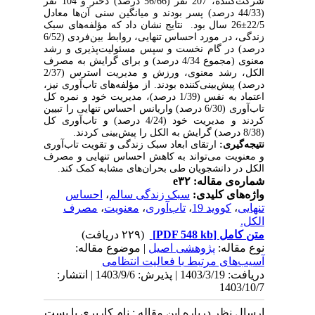
شرکت‌کننده، 207 نفر (56/66 درصد) دختر و 104 نفر
(44/33 درصد) پسر بودند و میانگین سنی آن‌ها معادل
22/5±26 سال بود. نتایج نشان داد که مؤلفه‌های سبک
زندگی، در مورد احساس تنهایی، روابط بین‌فردی (6/52
درصد) در گام نخست و سپس مسئولیت‌پذیری و رشد
معنوی (مجموع 4/34 درصد) و برای گرایش به مصرف
الکل، رشد معنوی، ورزش و مدیریت استرس (2/37
درصد) پیش‌بینی‌کننده بودند. از مؤلفه‌های تاب‌آوری نیز،
اعتماد به نفس (1/39 درصد)، مدیریت خود و نمره کل
تاب‌آوری (6/30 درصد) واریانس احساس تنهایی را تبیین
کردند و مدیریت خود (4/24 درصد) و تاب‌آوری کل
(8/38 درصد) گرایش به الکل را پیش‌بینی کردند.
نتیجه‌گیری:
ارتقای ابعاد سبک زندگی و تقویت تاب‌آوری
و معنویت می‌تواند به کاهش احساس تنهایی و مصرف
الکل در دانشجویان طی بحران‌های مشابه کمک کند.
شماره‌ی مقاله: e۳۲
واژه‌های کلیدی:
سبک زندگی سالم
،
احساس
تنهایی
،
کووید 19
،
تاب‌آوری
،
معنویت
،
مصرف
الکل.
متن کامل
[PDF 548 kb]
(۲۲۹ دریافت)
نوع مقاله:
پژوهشی اصيل
| موضوع مقاله:
آسیب‌های مرتبط با فعاليت انتظامی
دریافت: 1403/3/19 | پذیرش: 1403/9/6 | انتشار:
1403/10/7
ارسال نظر درباره این مقاله : نام کاربری یا پست