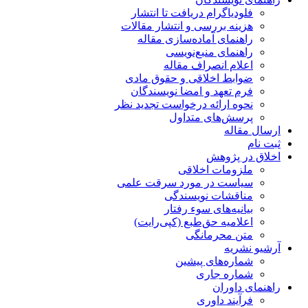
فلودیاگرام دریافت تا انتشار
هزینه بررسی و انتشار مقالات
راهنمای آماده‌سازی مقاله
راهنمای منبع‌نویسی
اعلام انصراف مقاله
ضوابط اخلاقی و حقوق مادی
فرم تعهد و امضا نویسندگان
نحوه ارائه درخواست تجدید نظر
پرسش‌های متداول
ارسال مقاله
ثبت نام
اخلاق در پژوهش
ملزومات اخلاقی
سیاست در مورد سرقت علمی
مناقشات نویسندگی
بیانیه‌های سوء رفتار
اعلامیه حق‌طبع (کپی‌رایت)
متن محرمانگی
آرشیو نشریه
شماره‌های پیشین
شماره جاری
راهنمای داوران
فرآیند داوری