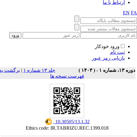
ارتباط با ما
EN
F
ورود خودکار
ثبت نام
بازیابی رمز عبور
ه ۱۳، شماره ۱ - ( ۱۴۰۳ )
جلد ۱۳ شماره ۱
|
برگشت به
فهرست نسخه ها
‎ 10.30505/13.1.32
Ethics code: IR.TABRIZU.REC.1399.018