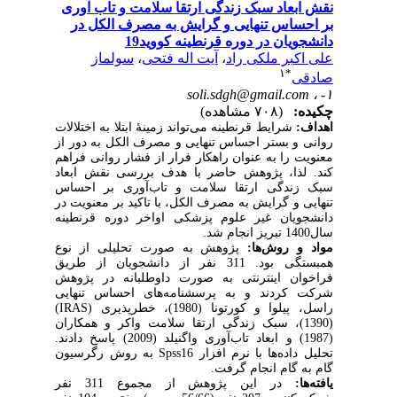
نقش ابعاد سبک زندگی ارتقا سلامت و تاب آوری
بر احساس تنهایی و گرایش به مصرف الکل در
دانشجویان در دوره قرنطینه کووید19
علی اکبر ملکی راد
،
آیت اله فتحی
،
سولماز
۱
*
صادقی
soli.sdgh@gmail.com
۱- ،
چکیده:
(۷۰۸ مشاهده)
اهداف
:
شرایط قرنطینه می‌تواند زمینۀ ابتلا به اختلالات
روانی و بستر احساس تنهایی و مصرف الکل به دور از
معنویت را به عنوان راهکار فرار از فشار روانی فراهم
کند. لذا، پژوهش حاضر با هدف بررسی نقش ابعاد
سبک زندگی ارتقا سلامت و تاب‌آوری بر احساس
تنهایی و گرایش به مصرف الکل، با تاکید بر معنویت در
دانشجویان غیر علوم پزشکی اواخر دوره قرنطینه
سال1400 تبریز انجام شد.
مواد و روش‌ها:
پژوهش به صورت تحلیلی از نوع
همبستگی بود. 311 نفر از دانشجویان از طریق
فراخوان اینترنتی به صورت داوطلبانه در پژوهش
شرکت کردند و به پرسشنامه‌های احساس تنهایی
راسل، پیلوا و کورتونا (1980)، خطرپذیری
(IRAS)
(1390)، سبک زندگی ارتقا سلامت واکر و همکاران
(1987) و ابعاد تاب‌آوری واگنیلد (2009) پاسخ دادند.
تحلیل داده‌ها با نرم افزار
Spss16
به روش رگرسیون
گام به گام انجام گرفت.
یافته‌ها:
در این پژوهش از مجموع 311 نفر