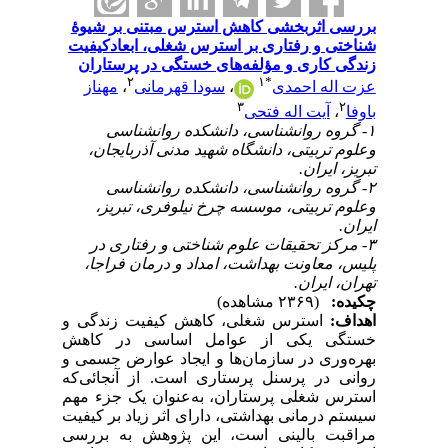
بررسی اثربخشی کاهش استرس مبتنی بر شیوۀ
شناختی و رفتاری بر استرس شغلی، ابعادکیفیت
زندگی کاری و مؤلفه‌های خستگی در پرستاران
۲
۱
*
عزت اله احمدی
،
سودا قهرمانی
،
مهناز
۳
۲
باوفا
،
آیت اله فتحی
۱- گروه روانشناسی، دانشکده روانشناسی
وعلوم تربیتی، دانشگاه شهید مدنی آذربایجان،
تبریز، ایران.
۲- گروه روانشناسی، دانشکده روانشناسی
وعلوم تربیتی، موسسه چرخ نیلوفری، تبریز،
ایران.
۳- مرکز تحقیقات علوم شناختی و رفتاری در
پلیس، معاونت بهداشت، امداد و درمان فراجا،
تهران، ایران.
چکیده:
(۲۳۶۹ مشاهده)
اهداف
:
استرس شغلی، کاهش کیفیت زندگی و
خستگی یکی از عوامل اساسی در کاهش
بهره‌وری در سازمان‌ها و ایجاد عوارض جسمی و
روانی در پرسنل پرستاری است. از آنجائی‌که
استرس شغلی پرستاران، به‌عنوان یک جزء مهم
سیستم درمانی بهداشتی، دارای اثر زیاد بر کیفیت
مراقبت بالینی است، این پژوهش به بررسی