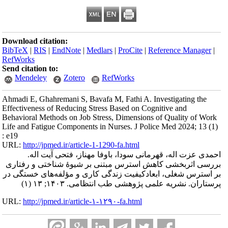
Download citation:
BibTeX
|
RIS
|
EndNote
|
Medlars
|
ProCite
|
Reference Manager
|
RefWorks
Send citation to:
Mendeley
Zotero
RefWorks
Ahmadi E, Ghahremani S, Bavafa M, Fathi A. Investigating the
Effectiveness of Reducing Stress Based on Cognitive and
Behavioral Methods on Job Stress, Dimensions of Quality of Work
Life and Fatigue Components in Nurses. J Police Med 2024; 13 (1)
: e19
URL:
http://jpmed.ir/article-1-1290-fa.html
احمدی عزت اله، قهرمانی سودا، باوفا مهناز، فتحی آیت اله.
بررسی اثربخشی کاهش استرس مبتنی بر شیوۀ شناختی و رفتاری
بر استرس شغلی، ابعادکیفیت زندگی کاری و مؤلفه‌های خستگی در
پرستاران. نشریه علمی پژوهشی طب انتظامی. ۱۴۰۳; ۱۳ (۱)
URL:
http://jpmed.ir/article-۱-۱۲۹۰-fa.html