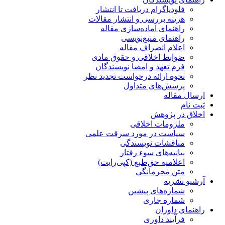
فلودیاگرام دریافت تا انتشار
هزینه بررسی و انتشار مقالات
راهنمای آماده‌سازی مقاله
راهنمای منبع‌نویسی
اعلام انصراف مقاله
ضوابط اخلاقی و حقوق مادی
فرم تعهد و امضا نویسندگان
نحوه ارائه درخواست تجدید نظر
پرسش‌های متداول
ارسال مقاله
ثبت نام
اخلاق در پژوهش
ملزومات اخلاقی
سیاست در مورد سرقت علمی
مناقشات نویسندگی
بیانیه‌های سوء رفتار
اعلامیه حق‌طبع (کپی‌رایت)
متن محرمانگی
آرشیو نشریه
شماره‌های پیشین
شماره جاری
راهنمای داوران
فرآیند داوری