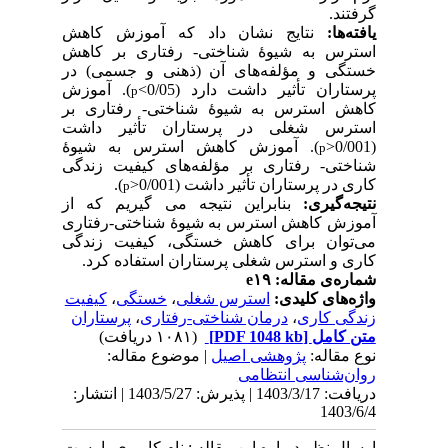
گرفتند.
یافته‌ها:
نتایج نشان داد که آموزش کاهش
استرس به شیوۀ شناختی- رفتاری بر کاهش
خستگی و مؤلفه‌های آن (ذهنی و جسمی) در
پرستاران تأثیر داشت دارد (0/05>
). آموزش
p
کاهش استرس به شیوۀ شناختی- رفتاری بر
استرس شغلی در پرستاران تأثیر داشت
(0/001<
). آموزش کاهش استرس به شیوۀ
p
شناختی- رفتاری بر مؤلفه‌های کیفیت زندگی
کاری در پرستاران تأثیر داشت (0/001<
).
p
نتیجه‌گیری:
بنابراین نتیجه می گیریم که از
آموزش کاهش استرس به شیوۀ شناختی-رفتاری
می‌توان برای کاهش خستگی، کیفیت زندگی
کاری و استرس شغلی پرستاران استفاده کرد.
شماره‌ی مقاله: e۱۹
واژه‌های کلیدی:
استرس شغلی
،
خستگی
،
کیفیت
زندگی کاری
،
درمان شناختی-رفتاری
،
پرستاران
متن کامل
[PDF 1048 kb]
(۱۰۸۱ دریافت)
نوع مقاله:
پژوهشی اصيل
| موضوع مقاله:
روان‌شناسی انتظامی
دریافت: 1403/3/17 | پذیرش: 1403/5/27 | انتشار:
1403/6/4
ارسال نظر درباره این مقاله : نام کاربری یا پست