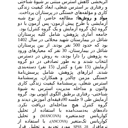
اثربخشی کاهش استرس مبتنی بر شیوۀ شناختی
و رفتاری بر استرس شغلی، ابعاد کیفیت زندگی
کاری و مؤلفه‌های خستگی در پرستاران پرداخت.
مواد و روش‌ها:
مطالعه حاضر، از نوع شبه
آزمایشی با طرح پیش آزمون- پس آزمون با دو
گروه (یک گروه آزمایش و یک گروه کنترل) بود.
جامعه آماری پژوهش، شامل کلیه پرستاران
شاغل در بیمارستان شهید محلاتی در سال 1402
بود که حدود 500 نفر بودند. از بین پرستاران
شاغل در بیمارستان، 30 نفر که معیارهای ورود
به پژوهش را دارا بودند، به روش در دسترس
انتخاب شدند و به طور تصادفی در دو گروه
آزمایش (15 نفر) و کنترل (15 نفر) دسته‌بندی
شدند
. ابزارهای پژوهش، شامل پرسش‌نامۀ
خستگی مزمن چالدر و همکاران، پرسشنامۀ
استرس شغلی، پرسشنامۀ کیفیت زندگی کاری
والتون و مداخله مدیریت استرس به شیوۀ
شناختی- رفتاری برطبق الگوی آنتونی بود.
گروه
آزمایش طی 9 جلسه 90دقیقه‌ای آموزش دیدند و
گروه کنترل هیچ مداخله‌ای دریافت نکرد.
داده‌های به‌دست‌آمده با استفاده از تحلیل
کواریانس چندمتغیره
و تحلیل
(MANCOVA)
کواریانس تک‌متغیر
، با استفاده از
(ANCOVA)
نرم
افزار
مورد تجزیه و تحلیل قرار
SPSS 28