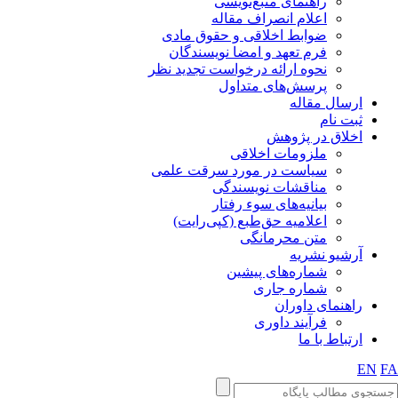
راهنمای منبع‌نویسی
اعلام انصراف مقاله
ضوابط اخلاقی و حقوق مادی
فرم تعهد و امضا نویسندگان
نحوه ارائه درخواست تجدید نظر
پرسش‌های متداول
ارسال مقاله
ثبت نام
اخلاق در پژوهش
ملزومات اخلاقی
سیاست در مورد سرقت علمی
مناقشات نویسندگی
بیانیه‌های سوء رفتار
اعلامیه حق‌طبع (کپی‌رایت)
متن محرمانگی
آرشیو نشریه
شماره‌های پیشین
شماره جاری
راهنمای داوران
فرآیند داوری
ارتباط با ما
EN
FA