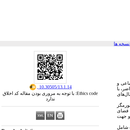
سخه ها
ماعی و
‎ 10.30505/13.1.14
ضر، با
Ethics code: با توجه به مروری بودن مقاله کد اخلاق
ال‌های
ندارد
نورمگز
ی فضای
و جهت
ه ترتیب شامل