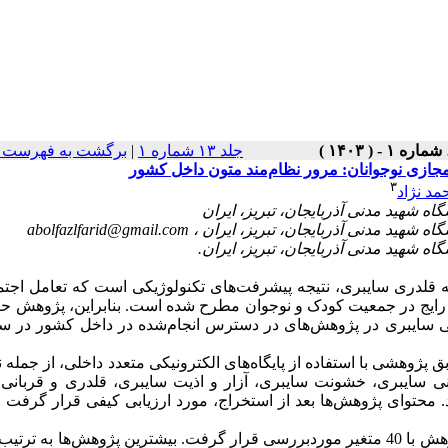
جلد ۱۳ شماره ۱
|
برگشت به فهرست ن
 مجازی نوجوانان: مرور نظام‌مند متون داخل کشور
۳
مد نژاد
abolfazlfarid@gmail.com
له قلدری سایبری، نتیجه پیشرفت‌های تکنولوژیکی است که تعامل اجت
ی رایج در جمعیت کودک و نوجوان مطرح شده است. بنابراین، پژوهش حا
انی سایبری در پژوهش‌های در دسترس انجام‌شده در داخل کشور در س
ژوهشی با استفاده از پایگاه‌های الکترونیکی متعدد داخلی، از جمله 
ربانی سایبری، خشونت سایبری، آزار و اذیت سایبری، قلدری و قربان
حتوای پژوهش‌ها بعد از استخراج، مورد ارزیابی کیفی قرار گرفت 
پس از جستجو و ارزیابی مطالعات، تحلیل نهایی بر روی 30 پژوهش با 40 متغیر موردبررسی قرار گرفت. بیشترین پژوهش‌ها ب