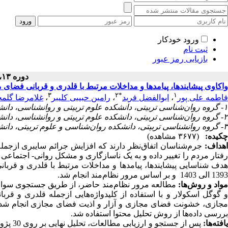
ورود خودکار
ثبت نام
بازیابی رمز عبور
دوره ۱۳، شماره ۱ - ( ۱۴۰۳ )
واکاوی پیشایندها، پیامدها و مداخلات مرتبط با قلدری و قربانی فضای
۳
۲
*
۱
فاطمه علی پور
،
ابوالفضل فرید
،
رامین حبیبی کلیبر
،
غلامرضا گلمح
۱- گروه روان‌شناسی تربیتی، دانشکده علوم تربیتی و روانشناسی، دانشگاه شهید مدنی آذربایجان، تبریز، ایران
۲- گروه روان‌شناسی تربیتی، دانشکده علوم تربیتی و روانشناسی، دانشگاه شهید مدنی آذربایجان، تبریز، ایران ،
۳- گروه روانشناسی تربیتی، دانشکده روان‌شناسی و علوم تربیتی، دانشگاه شهید مدنی آذربایجان، تبریز، ایران.
چکیده:
(۳۶۷۷ مشاهده)
هداف
:
جرم‌شناسان اتفاق‌نظر دارند که افزایش جرائم سایبری ازجم
رفتار مردم را تغییر داده و به یک ناسازگاری و مشکل روانی- اجتماع
هدف شناسایی پیشایندها، پیامدها و مداخلات مرتبط با قلدری و قرب
1393 الی 1403 و بر اساس مرور نظام‌مند انجام شد.
واد و روش‌ها:
مطالعه مرور نظام‌مند حاضر، از طریق جستجوی سوابق پ
و گوگل اسکولار و با استفاده از کلیدواژه‌هایی ازجمله قلدری و ق
مجازی، خشونت فضای مجازی و آزار و اذیت فضای مجازی انجام شد. م
بررسی داده‌ها از روش تحلیل محتوا استفاده شد.
افته‌ها: