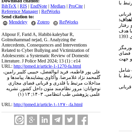
Download citation:
تبط با
BibTeX
|
RIS
|
EndNote
|
Medlars
|
ProCite
|
Reference Manager
|
RefWorks
قربانی
Send citation to:
هداف
:
Mendeley
Zotero
RefWorks
 رفتار
با هدف
Alipour F, Farid A, Habibi-kaleybar R,
شناسایی پیشایندها، پیامدها و مداخلات مرتبط با قلدری و قربانی سایبری در پژوهش‌های در دسترس انجام‌شده در داخل کشور در سال‌های 1393
Golmohammad nejad, G. Analyzing the
Antecedents, Consequences and Interventions
نورمگز
Related to Cyber Bullying and Victimization of
ی فضای
Adolescents: a Systematic Review of Domestic
و جهت
Literature. J Police Med 2024; 13 (1) : e14
URL:
http://jpmed.ir/article-1-1270-fa.html
ه ترتیب شامل
علی پور فاطمه، فرید ابوالفضل، حبیبی کلیبر رامین،
تبط با
گلمحمد نژاد غلامرضا. واکاوی پیشایندها، پیامدها و
مداخلات مرتبط با قلدری و قربانی فضای مجازی
قربانی
نوجوانان: مرور نظام‌مند متون داخل کشور. نشریه
علمی پژوهشی طب انتظامی. ۱۴۰۳; ۱۳ (۱)
URL:
http://jpmed.ir/article-۱-۱۲۷۰-fa.html