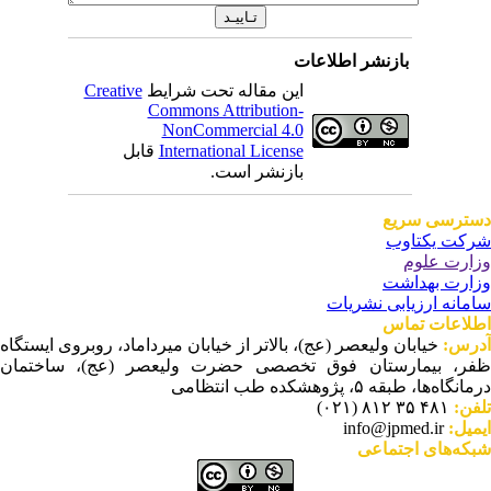
بازنشر اطلاعات
این مقاله تحت شرایط
Creative
Commons Attribution-
NonCommercial 4.0
International License
قابل
بازنشر است.
ترسی سریع
کت یکتاوب
ارت علوم
ارت بهداشت
مانه ارزیابی نشریات
لاعات تماس
رس:
خیابان ولیعصر (عج)، بالاتر از خیابان میرداماد، روبروی ایستگاه
ر، بیمارستان فوق تخصصی حضرت ولیعصر (عج)، ساختمان
نگاه‌ها، طبقه ۵، پژوهشکده طب انتظامی
فن:
۴۸۱ ۳۵ ۸۱۲ (۰۲۱)
میل:
info@jpmed.ir
که‌های اجتماعی