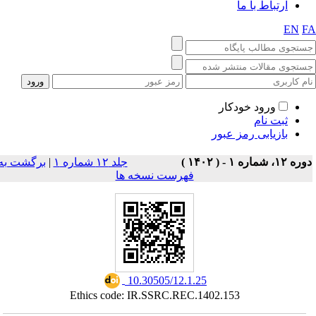
ارتباط با ما
EN
F
ورود خودکار
ثبت نام
بازیابی رمز عبور
ه ۱۲، شماره ۱ - ( ۱۴۰۲ )
جلد ۱۲ شماره ۱
|
برگشت به
فهرست نسخه ها
‎ 10.30505/12.1.25
Ethics code: IR.SSRC.REC.1402.153