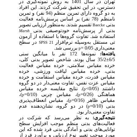
تهران در سال 1401 به روش نمونه‌گیری در
دسترس، در این تحقیق شرکت کردند. این افراد
به دو گروه دارای تمرین منظم (94 نفر) و تمرین
نامنظم (78 نفر) بر اساس پرسش‌نامه فعالیت
بدنی
تقسیم شدند. به‌منظور ارزیابی تصویر
Baecke
بدنی از
پرسش
نامه خودتوصیفی بدنی
Marsh
استفاده شد.
تفاوت گروه‌ها با استفاده از آزمون
تی مستقل به‌وسیله نرم‌افزار
در سطح
SPSS 21
معنی‌داری 0/05 =
بررسی شد.
p
یافته‌ها:
نمونه‌ها 172 نفر با میانگین سنی
6/5±35/2 سال بودند.
شاخص تصویر بدنی کلی،
خرده مقیاس سلامتی
،
خرده مقیاس فعالیت
بدنی، خرده مقیاس لیاقت ورزشی، خرده
مقیاس قدرت
،
خرده مقیاس استقامت و خرده
مقیاس عزت‌ نفس،
تفاوت معنی‌دار در دو گروه
داشتند (0/05>
). نتایج مقایسه
خرده مقیاس
p
هماهنگی
(0/26=
)،
مقیاس چربی
(0/10=
)،
p
p
مقیاس ظاهر (0/16=
)، مقیاس انعطاف‌پذیری
p
بدنی (0/10=
) در دو گروه، نشان‌دهنده عدم
p
تفاوت معنی‌دار بود.
نتیجه‌گیری:
به نظر می‌رسد که شرکت در
فعالیت‌های بدنی منظم موجب افزایش سطح
توانایی‌های بدنی و آمادگی بدنی فرد شده که این
مورد موجب تغییر نوع ارزیابی و برآورد فرد از