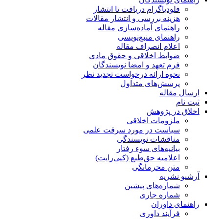
فلودیاگرام دریافت تا انتشار
هزینه بررسی و انتشار مقالات
راهنمای آماده‌سازی مقاله
راهنمای منبع‌نویسی
اعلام انصراف مقاله
ضوابط اخلاقی و حقوق مادی
فرم تعهد و امضا نویسندگان
نحوه ارائه درخواست تجدید نظر
پرسش‌های متداول
ارسال مقاله
ثبت نام
اخلاق در پژوهش
ملزومات اخلاقی
سیاست در مورد سرقت علمی
مناقشات نویسندگی
بیانیه‌های سوء رفتار
اعلامیه حق‌طبع (کپی‌رایت)
متن محرمانگی
آرشیو نشریه
شماره‌های پیشین
شماره جاری
راهنمای داوران
فرآیند داوری