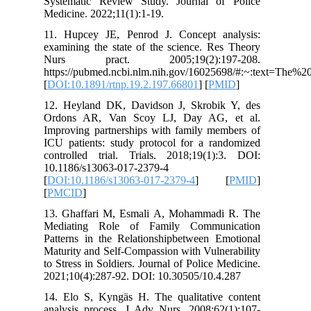
Systematic Review Study. Journal of Police
Medicine. 2022;11(1):1-19.
11. Hupcey JE, Penrod J. Concept analysis:
examining the state of the science. Res Theory
Nurs pract. 2005;19(2):197-208.
https://pubmed.ncbi.nlm.nih.gov/16025698/#:~:text=T
[
DOI:10.1891/rtnp.19.2.197.66801
] [
PMID
]
12. Heyland DK, Davidson J, Skrobik Y, des
Ordons AR, Van Scoy LJ, Day AG, et al.
Improving partnerships with family members of
ICU patients: study protocol for a randomized
controlled trial. Trials. 2018;19(1):3. DOI:
10.1186/s13063-017-2379-4
[
DOI:10.1186/s13063-017-2379-4
] [
PMID
]
[
PMCID
]
13. Ghaffari M, Esmali A, Mohammadi R. The
Mediating Role of Family Communication
Patterns in the Relationshipbetween Emotional
Maturity and Self-Compassion with Vulnerability
to Stress in Soldiers. Journal of Police Medicine.
2021;10(4):287-92. DOI: 10.30505/10.4.287
14. Elo S, Kyngäs H. The qualitative content
analysis process. J Adv Nurs. 2008;62(1):107-