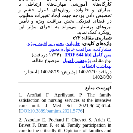
کارگاه‌های آموزشی مهارت‌های ارتباطی با
بیماران و خانواده، روش‌های کنترل خشم و
تخصیص دادن بودجه جهت ایجاد تغییرات مطلوب
در فضای فیزیکی بخش مراقبت ویژه و تأمین
نیروهای پرستار می‌تواند به اجرای مؤثر این
رویکرد کمک نماید.
شماره‌ی مقاله: e۲۲
،
بخش مراقبت ویژه
،
خانواده
واژه‌های کلیدی:
مراقبت خانواده محور
،
مشارکت
(۱۲۳۴ دریافت)
[PDF 644 kb]
متن کامل
نوع مقاله:
پژوهشی اصيل
| موضوع مقاله:
بهداشت انتظامی
دریافت: 1402/7/9 | پذیرش: 1402/8/19 | انتشار:
1402/8/30
فهرست منابع
1. Arofiati F, Apriliyanti P. The family
satisfaction on nursing services at the intensive
care unit. J Med Sci. 2021;9(T4):61-4.
[
DOI:10.3889/oamjms.2021.5776
]
2. Azoulay E, Pochard F, Chevret S, Arich C,
Brivet F, Brun F, et al. Family participation in
care to the critically ill: Opinions of families and