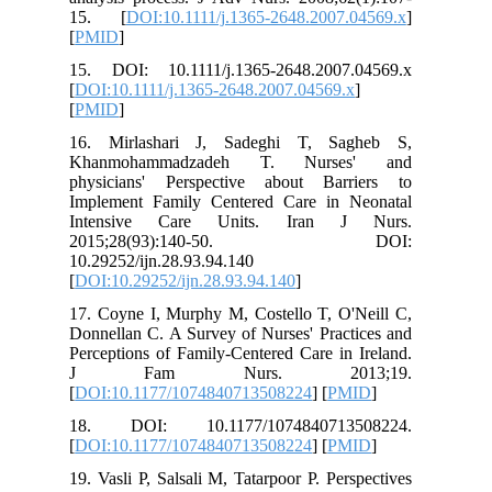
15. [
DOI:10.1111/j.1365-2648.2007.04569.x
]
[
PMID
]
15. DOI: 10.1111/j.1365-2648.2007.04569.x
[
DOI:10.1111/j.1365-2648.2007.04569.x
]
[
PMID
]
16. Mirlashari J, Sadeghi T, Sagheb S,
Khanmohammadzadeh T. Nurses' and
physicians' Perspective about Barriers to
Implement Family Centered Care in Neonatal
Intensive Care Units. Iran J Nurs.
2015;28(93):140-50. DOI:
10.29252/ijn.28.93.94.140
[
DOI:10.29252/ijn.28.93.94.140
]
17. Coyne I, Murphy M, Costello T, O'Neill C,
Donnellan C. A Survey of Nurses' Practices and
Perceptions of Family-Centered Care in Ireland.
J Fam Nurs. 2013;19.
[
DOI:10.1177/1074840713508224
] [
PMID
]
18. DOI: 10.1177/1074840713508224.
[
DOI:10.1177/1074840713508224
] [
PMID
]
19. Vasli P, Salsali M, Tatarpoor P. Perspectives