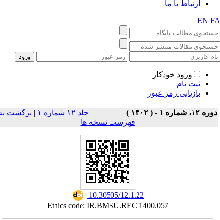
ارتباط با ما
EN
F
ورود خودکار
ثبت نام
بازیابی رمز عبور
برگشت به
|
جلد ۱۲ شماره ۱
وره ۱۲، شماره ۱ - ( ۱۴۰۲
فهرست نسخه ها
‎ 10.30505/12.1.22
Ethics code: IR.BMSU.REC.1400.057