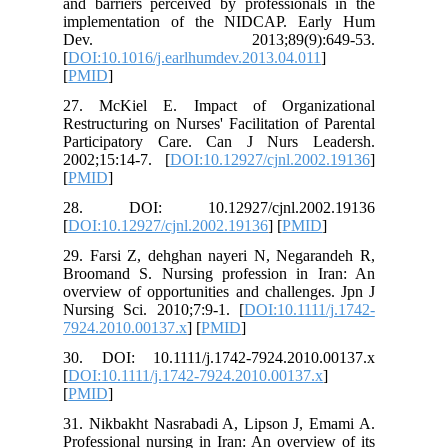
and barriers perceived by professionals in the
implementation of the NIDCAP. Early Hum
Dev. 2013;89(9):649-53.
[
DOI:10.1016/j.earlhumdev.2013.04.011
]
[
PMID
]
27. McKiel E. Impact of Organizational
Restructuring on Nurses' Facilitation of Parental
Participatory Care. Can J Nurs Leadersh.
2002;15:14-7. [
DOI:10.12927/cjnl.2002.19136
]
[
PMID
]
28. DOI: 10.12927/cjnl.2002.19136
[
DOI:10.12927/cjnl.2002.19136
] [
PMID
]
29. Farsi Z, dehghan nayeri N, Negarandeh R,
Broomand S. Nursing profession in Iran: An
overview of opportunities and challenges. Jpn J
Nursing Sci. 2010;7:9-1. [
DOI:10.1111/j.1742-
7924.2010.00137.x
] [
PMID
]
30. DOI: 10.1111/j.1742-7924.2010.00137.x
[
DOI:10.1111/j.1742-7924.2010.00137.x
]
[
PMID
]
31. Nikbakht Nasrabadi A, Lipson J, Emami A.
Professional nursing in Iran: An overview of its