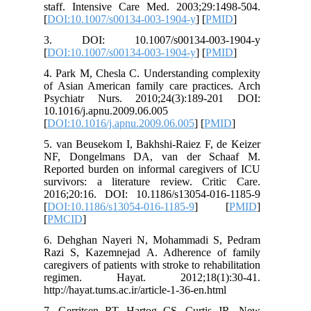
staff. Intensive Care Med. 2003;29:1498-504.
[
DOI:10.1007/s00134-003-1904-y
] [
PMID
]
3. DOI: 10.1007/s00134-003-1904-y
[
DOI:10.1007/s00134-003-1904-y
] [
PMID
]
4. Park M, Chesla C. Understanding complexity
of Asian American family care practices. Arch
Psychiatr Nurs. 2010;24(3):189-201 DOI:
10.1016/j.apnu.2009.06.005
[
DOI:10.1016/j.apnu.2009.06.005
] [
PMID
]
5. van Beusekom I, Bakhshi-Raiez F, de Keizer
NF, Dongelmans DA, van der Schaaf M.
Reported burden on informal caregivers of ICU
survivors: a literature review. Critic Care.
2016;20:16. DOI: 10.1186/s13054-016-1185-9
[
DOI:10.1186/s13054-016-1185-9
] [
PMID
]
[
PMCID
]
6. Dehghan Nayeri N, Mohammadi S, Pedram
Razi S, Kazemnejad A. Adherence of family
caregivers of patients with stroke to rehabilitation
regimen. Hayat. 2012;18(1):30-41.
http://hayat.tums.ac.ir/article-1-36-en.html
7. Gerritsen RT, Hartog CS, Curtis JR. New