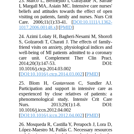
23. Marco L, Bermejillo I, Garayalde N, Sarrate
I, Margall MA, Asiain MC. Intensive care nurses'
beliefs and attitudes towards the effect of open
visiting on patients, family and nurses. Nurs Crit
Care. 2006;11(1):33-41. [
DOI:10.1111/j.1362-
1017.2006.00148.x
] [
PMID
]
24. Azimi Lolaty H, Bagheri-Nesami M, Shorofi
S, Golzarodi T, Charati J. The effects of family-
friend visits on anxiety, physiological indices and
well-being of MI patients admitted to a coronary
care unit. Complement Ther Clin Pract.
2014;20(3):147-53. DOI:
10.1016/j.ctcp.2014.03.002
[
DOI:10.1016/j.ctcp.2014.03.002
] [
PMID
]
25. Blom H, Gustavsson C, Sundler AJ.
Participation and support in intensive care as
experienced by close relatives of patients: a
phenomenological study. Intensiv Crit Care
Nurs. 2013;29(1):1-8. DOI:
10.1016/j.iccn.2012.04.002
[
DOI:10.1016/j.iccn.2012.04.002
] [
PMID
]
26. Mosqueda R, Castilla Y, Perapoch J, Lora D,
López-Maestro M, Pallás C. Necessary resources