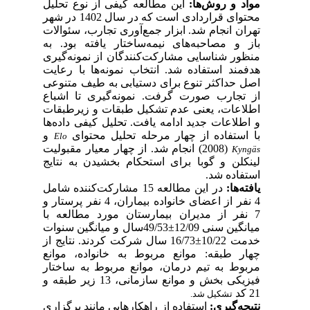
مواد و
روش‌ها:
این مطالعه کیفی از نوع تحلیل
محتوای قراردادی است که در سال 1402 در شهر
تهران انجام شد. ابزار جمع‌آوری تجارب، سئوالات
باز و مصاحبه‌های نیمه‌ساختار یافته بود. به
منظور شناسایی مشارکت‌کنندگان از نمونه‌گیری
هدفمند استفاده شد. انتخاب نمونه‌ها با رعایت
اصل حداکثر تنوع برای دستیابی به طیف متنوعی
از تجارب صورت گرفت. نمونه‌گیری تا اشباع
اطلاعات، یعنی عدم تشکیل طبقات و زیرطبقات
و اطلاعات جدید ادامه یافت. تحلیل کیفی داده‌ها
با استفاده از چهار مرحله تحلیل محتوای
و
Elo
(2008) انجام شد. از چهار معیار مقبولیت
Kyngäs
لینکلن و گوبا برای استحکام بخشیدن به نتایج
استفاده شد.
یافته‌ها:
در این مطالعه 15 مشارکت‌کننده شامل
4 نفر از اعضای خانواده بیماران، 4 نفر پرستار و
7 نفر از مدیران بیمارستان مورد مطالعه با
میانگین سنی 12/09±49/53سال و میانگین سنوات
خدمت 10/22±16/73 سال شرکت کردند. نتایج از
چهار طبقه: موانع مربوط به خانواده، موانع
مربوط به تیم درمان، موانع مربوط به ساختار
فیزیکی بخش و موانع سازمانی، 13 زیر طبقه و
21 کد
تشکیل شد.
نتیجه‌گیری:
استفاده از راهکارهایی مانند
برگزاری