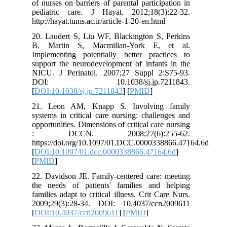
of nurses on barriers of parental participation in
pediatric care. J Hayat. 2012;18(3):22-32.
http://hayat.tums.ac.ir/article-1-20-en.html
20. Laudert S, Liu WF, Blackington S, Perkins
B, Martin S, Macmillan-York E, et al.
Implementing potentially better practices to
support the neurodevelopment of infants in the
NICU. J Perinatol. 2007;27 Suppl 2:S75-93.
DOI: 10.1038/sj.jp.7211843.
[
DOI:10.1038/sj.jp.7211843
] [
PMID
]
21. Leon AM, Knapp S. Involving family
systems in critical care nursing: challenges and
opportunities. Dimensions of critical care nursing
: DCCN. 2008;27(6):255-62.
https://doi.org/10.1097/01.DCC.0000338866.47164.6d
[
DOI:10.1097/01.dcc.0000338866.47164.6d
]
[
PMID
]
22. Davidson JE. Family-centered care: meeting
the needs of patients' families and helping
families adapt to critical illness. Crit Care Nurs.
2009;29(3):28-34. DOI: 10.4037/ccn2009611
[
DOI:10.4037/ccn2009611
] [
PMID
]