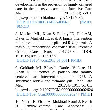
developments in the provision of family-centered
care in the intensive care unit. Intensive Care
Med. 2017;43(4):550-3.
https://pubmed.ncbi.nlm.nih.gov/28124085/
[
DOI:10.1007/s00134-017-4684-5
] [
PMID
]
[
PMCID
]
8. Mitchell ML, Kean S, Rattray JE, Hull AM,
Davis C, Murfield JE, et al. A family intervention
to reduce delirium in hospitalised ICU patients: A
feasibility randomised controlled trial. Intensive
Critic Care Nurs. 2017;77-84. DOI:
10.1016/j.iccn.2017.01.001
[
DOI:10.1016/j.iccn.2017.01.001
] [
PMID
]
9. Goldfarb MJ, Bibas L, Bartlett V, Jones H,
Khan N. Outcomes of patient- and family-
centered care interventions in the ICU: A
systematic review and meta-analysis. Critic Care
Med. 2017;45(10):1751-61.
https://doi.org/10.1097/CCM.0000000000002624
[
DOI:10.1097/ccm.0000000000002624
] [
PMID
]
10. Nehrir B, Ebadi A, Mokhtari Nouri J, Nehrir
B. Family-Centered Care Approach: A