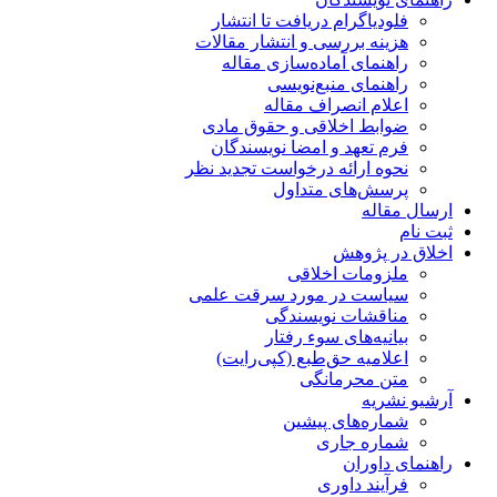
فلودیاگرام دریافت تا انتشار
هزینه بررسی و انتشار مقالات
راهنمای آماده‌سازی مقاله
راهنمای منبع‌نویسی
اعلام انصراف مقاله
ضوابط اخلاقی و حقوق مادی
فرم تعهد و امضا نویسندگان
نحوه ارائه درخواست تجدید نظر
پرسش‌های متداول
ارسال مقاله
ثبت نام
اخلاق در پژوهش
ملزومات اخلاقی
سیاست در مورد سرقت علمی
مناقشات نویسندگی
بیانیه‌های سوء رفتار
اعلامیه حق‌طبع (کپی‌رایت)
متن محرمانگی
آرشیو نشریه
شماره‌های پیشین
شماره جاری
راهنمای داوران
فرآیند داوری