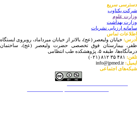
ترسی سریع
کت یکتاوب
ارت علوم
ارت بهداشت
مانه ارزیابی نشریات
لاعات تماس
درس
خیابان ولیعصر (عج)، بالاتر از خیابان میرداماد، روبروی ایستگاه
ر، بیمارستان فوق تخصصی حضرت ولیعصر (عج)، ساختمان
نگاه‌ها، طبقه ۵، پژوهشکده طب انتظامی
۴۸۱ ۳۵ ۸۱۲ (۰۲۱)
لفن
info@jpmed.ir
یمیل
که‌های اجتماعی
This work is licensed under a
Creative Commons Attribution-
NonCommercial ۴,۰ International License
.
تمام عملکرد نشریه براساس توصیه‌های COPE ت