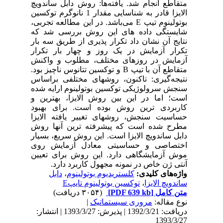
متقاطع انجام شد. یافته‌ها: روش دابل ساندویچ
الایزا قادر به شناسایی مقدار 1 نانوگرم توکسین
بوتولینوم تیپ E می‌باشد. در این مطالعه تجربی،
شایستگی داده های این روش بررسی شد که
نتایج آن نشان داد تکرار پذیری از طریق سه بار
تکرار آزمایش در یک روز و چهار بار تکرار
آزمایش در روزهای مختلف، مطلوب و واکنش
متقاطع آن با تیپ B و توکسین تتانوس ناچیز بود.
نتیجه‌گیری: تاکنون، روشهای مختلفی براساس
سنجش سرولوژیکی توکسین بوتولینوم ارایه شده
است؛ اما در این بین روش الایزا، بهترین و
کاربردی ترین روش بوده است. برای بهبود
حساسیت سنجش، روشهای تغییر یافته الایزا
مطرح شده است که پیشرفته ترین آنها روش
دابل ساندویچ الایزا است. این روش سریع، بسیار
اختصاصی و حساسیتی معادل آزمایش روی
موش آزمایشگاهی دارد. این روش برای تعیین
آنتی ژن خاص در نمونه مجهول کاربرد دارد.
واژه‌های کلیدی:
کلستریدیوم بوتولینوم
،
دابل
ساندویچ الایزا
،
توکسین بوتولینوم تایپE
متن کامل
[PDF 639 kb]
(۳۰۵۴ دریافت)
نوع مقاله:
مروری سيستماتيک
|
دریافت: 1392/3/21 | پذیرش: 1393/3/27 | انتشار:
1393/3/27