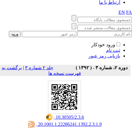
ارتباط با ما
EN
F
ورود خودکار
ثبت نام
بازیابی رمز عبور
دوره ۲، شماره ۳ - ( ۱۳۹۲ )
جلد ۲ شماره ۳
|
برگشت به
فهرست نسخه ها
‎ 10.30505/2.3.6
‎ 20.1001.1.22286241.1392.2.3.1.9