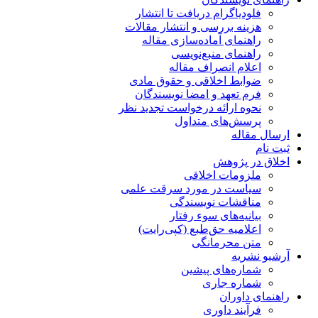
فلودیاگرام دریافت تا انتشار
هزینه بررسی و انتشار مقالات
راهنمای آماده‌سازی مقاله
راهنمای منبع‌نویسی
اعلام انصراف مقاله
ضوابط اخلاقی و حقوق مادی
فرم تعهد و امضا نویسندگان
نحوه ارائه درخواست تجدید نظر
پرسش‌های متداول
ارسال مقاله
ثبت نام
اخلاق در پژوهش
ملزومات اخلاقی
سیاست در مورد سرقت علمی
مناقشات نویسندگی
بیانیه‌های سوء رفتار
اعلامیه حق‌طبع (کپی‌رایت)
متن محرمانگی
آرشیو نشریه
شماره‌های پیشین
شماره جاری
راهنمای داوران
فرآیند داوری