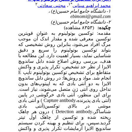
۲
۱
*
محمد ابراهیم مینایی
،
مجتبی سعادتی
۱- دانشگاه جامع امام حسین(ع) ،
ebimomi@gmail.com
۲- دانشگاه جامع امام حسین(ع)
چکیده:
(۸۳۵۳ مشاهده)
مقدمه: توکسین بوتولینوم به عنوان قویترین
توکسین معرفی شده و مقدار اندک آن موجب
مرگ افراد می‌شود، بنابراین روش تشخیصی که
بتواند توکسین بوتولینوم را سریع و دقیق
شناسایی نماید، بسیار اهمیت دارد. این مطالعه با
هدف، بررسی روش اصلاح شده دابل ساندویچ
الایزا از نظر حد تشخیص، تکرار پذیری و واکنش
متقاطع برای تشخیص توکسین بوتولینوم تایپ E
انجام شد. مواد و روش‌ها: در روش دابل ساندویچ
الایزا به دو آنتی بادی که به اپیتوپ‌های بدون
تداخل روی آنتی ژن متصل می‌شوند، نیاز است.
برای این منظور، آنتی بادی خرگوشی در پایین
(آنتی بادی پذیرنده،Capture antibody ) و آنتی بادی
موشی در بالای توکسین(آنتی بادی
شناساگر،Detection antibody ) درون هر چاهک
ریخته شده و توکسین از چاهک اول تیتر
گردید.سپس، برای تنظیم و بهینه کردن سیستم
ساندویچ الایزا آزمایشات تکرار پذیری و واکنش