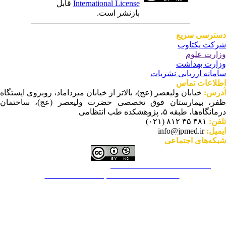
International License
قابل
بازنشر است.
ترسی سریع
کت یکتاوب
ارت علوم
ارت بهداشت
مانه ارزیابی نشریات
لاعات تماس
رس:
خیابان ولیعصر (عج)، بالاتر از خیابان میرداماد، روبروی ایستگاه
ر، بیمارستان فوق تخصصی حضرت ولیعصر (عج)، ساختمان
نگاه‌ها، طبقه ۵، پژوهشکده طب انتظامی
فن:
۴۸۱ ۳۵ ۸۱۲ (۰۲۱)
میل:
info@jpmed.ir
که‌های اجتماعی
This work is licensed under a
Creative Commons Attribution-
NonCommercial ۴,۰ International License
.
م عملکرد نشریه براساس توصیه‌های COPE است.