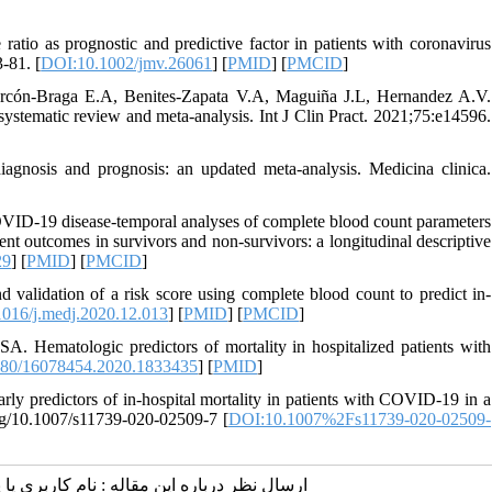
tio as prognostic and predictive factor in patients with coronavirus
-81. [
DOI:10.1002/jmv.26061
] [
PMID
] [
PMCID
]
arcón-Braga E.A, Benites-Zapata V.A, Maguiña J.L, Hernandez A.V.
systematic review and meta-analysis. Int J Clin Pract. 2021;75:e14596.
gnosis and prognosis: an updated meta-analysis. Medicina clinica.
 COVID-19 disease-temporal analyses of complete blood count parameters
nt outcomes in survivors and non-survivors: a longitudinal descriptive
29
] [
PMID
] [
PMCID
]
validation of a risk score using complete blood count to predict in-
016/j.medj.2020.12.013
] [
PMID
] [
PMCID
]
 Hematologic predictors of mortality in hospitalized patients with
80/16078454.2020.1833435
] [
PMID
]
y predictors of in-hospital mortality in patients with COVID-19 in a
org/10.1007/s11739-020-02509-7 [
DOI:10.1007%2Fs11739-020-02509-
ارسال نظر درباره این مقاله : نام کاربری :