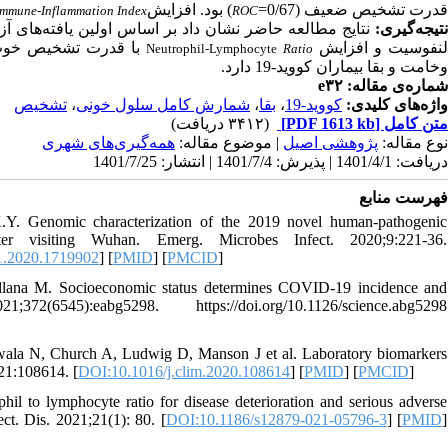
قدرت تشخیص ضعیف (0/67=
) بود. افزایش
Immune-Inflammation Index
ROC
نتیجه‌گیری
نتایج مطالعه حاضر نشان داد
بر اساس اولین یافته‌های 
نفوسیت و افزایش
با قدرت تشخیص خوب 
Neutrophil-Lymphocyte
Ratio
وخامت و بقا بیماران کووید-19 دارد.
شماره‌ی مقاله: e۳۲
تشخیص
،
شمارش کامل سلول خونی
،
بقا
،
کووید-19
واژه‌های کلیدی:
(۳۴۱۲ دریافت)
[PDF 1613 kb]
متن کامل
نوع مقاله:
پژوهشی اصيل
| موضوع مقاله:
همه‌گيری‌های شهری
دریافت: 1401/4/1 | پذیرش: 1401/7/4 | انتشار: 1401/7/25
فهرست منابع
 Genomic characterization of the 2019 novel human-pathogenic
ter visiting Wuhan. Emerg. Microbes Infect. 2020;9:221-36.
.2020.1719902
] [
PMID
] [
PMCID
]
lana M. Socioeconomic status determines COVID-19 incidence and
45):eabg5298. https://doi.org/10.1126/science.abg5298
wala N, Church A, Ludwig D, Manson J et al. Laboratory biomarkers
21:108614. [
DOI:10.1016/j.clim.2020.108614
] [
PMID
] [
PMCID
]
il to lymphocyte ratio for disease deterioration and serious adverse
t. Dis. 2021;21(1): 80. [
DOI:10.1186/s12879-021-05796-3
] [
PMID
]