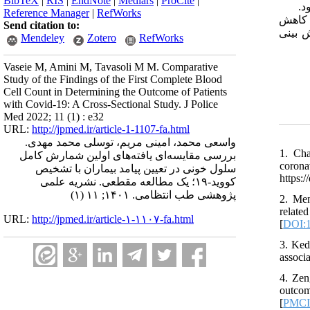
BibTeX
|
RIS
|
EndNote
|
Medlars
|
ProCite
|
) د
Reference Manager
|
RefWorks
 کاهش
Send citation to:
 بینی
Mendeley
Zotero
RefWorks
Vaseie M, Amini M, Tavasoli M M. Comparative
Study of the Findings of the First Complete Blood
Cell Count in Determining the Outcome of Patients
with Covid-19: A Cross-Sectional Study. J Police
Med 2022; 11 (1) : e32
URL:
http://jpmed.ir/article-1-1107-fa.html
واسعی محمد، امینی مریم، توسلی محمد مهدی.
1. Ch
بررسی مقایسه‌ای یافته‌های اولین شمارش کامل
coron
سلول خونی در تعیین پیامد بیماران با تشخیص
https:
کووید-۱۹؛ یک مطالعه مقطعی. نشریه علمی
پژوهشی طب انتظامی. ۱۴۰۱; ۱۱ (۱)
2. Men
relat
URL:
http://jpmed.ir/article-۱-۱۱۰۷-fa.html
[
DOI:1
3. Ked
associ
4. Zen
outcom
[
PMC