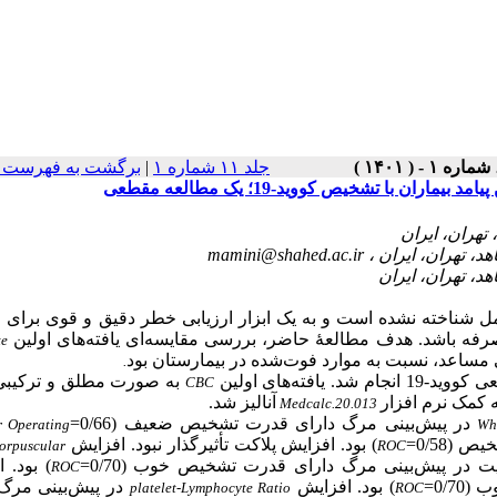
برگشت به فهرست ن
|
جلد ۱۱ شماره ۱
با تشخیص کووید-19؛ یک مطالعه مقطعی
mamini@shahed.ac.ir
 بیماران کووید-19 هنوز به‌طور کامل شناخته نشده است و به یک ابزار ارزیابی خطر دقیق و قوی برا
صرفه باشد. هدف
مطالعهٔ حاضر،
بررسی مقایسه‌ای یافته‌های اولین
te
.
ید-19 انجام
شد. یافته‌های اولین
به صورت مطلق و ترکیب
CBC
کمک
نرم
افزار
آنالیز
شد.
Medcalc.20.013
در پیش‌بینی مرگ دارای قدرت تشخیص ضعیف (0/66=
r Operating
Wh
 (0/58
) بود. افزایش پلاکت تأثیرگذار نبود. افزایش
orpuscular
ROC
) در پیش‌بینی مرگ دارای قدرت تشخیص خوب (0/70
) بود.
ا
ROC
0/7
) بود. افزایش
در پیش‌بینی مرگ 
platelet-Lymphocyte Ratio
ROC