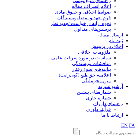
راهنمای منبع‌نویسی
اعلام انصراف مقاله
ضوابط اخلاقی و حقوق مادی
فرم تعهد و امضا نویسندگان
نحوه ارائه درخواست تجدید نظر
پرسش‌های متداول
ارسال مقاله
ثبت نام
اخلاق در پژوهش
ملزومات اخلاقی
سیاست در مورد سرقت علمی
مناقشات نویسندگی
بیانیه‌های سوء رفتار
اعلامیه حق‌طبع (کپی‌رایت)
متن محرمانگی
آرشیو نشریه
شماره‌های پیشین
شماره جاری
راهنمای داوران
فرآیند داوری
ارتباط با ما
EN
FA