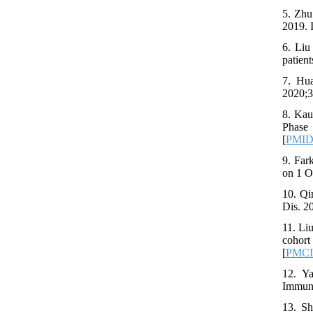
5. Zhu
2019. I
6. Liu
patien
7. Hua
2020;3
8. Kau
Phase 
[
PMI
9. Far
on 1 O
10. Qi
Dis. 2
11. Li
cohort
[
PMC
12. Y
Immuno
13. Sh