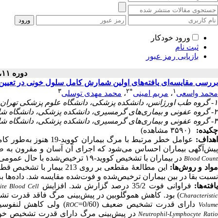
ورود خودکار
ثبت نام
بازیابی رمز عبور
دوره ۱۱، شماره ۱ - ( ۱۴۰۱ )
بررسی مقایسه‌ای یافته‌های اولین شمارش کامل سلول خونی در تعیین پیامد بیماران 
۳
۲
*
۱
محمد مهدی توسلی
،
مریم امینی
،
محمد واسعی
۱- گروه طب اورژانس، دانشکده پزشکی، دانشگاه علوم پزشکی تهران، تهران، ایران
۲- گروه عفونی و بیماری‌های گرمسیری، دانشکده پزشکی، دانشگاه شاهد، تهران، ایران ،
۳- گروه عفونی و بیماری‌های گرمسیری، دانشکده پزشکی، دانشگاه شاهد، تهران، ایران
چکیده:
(۳۵۹۰ مشاهده)
عوامل خطر مرتبط با مرگ
:
هداف
یش‌آگهی بیماران احساس می‌شود که اجرای آن آسان و مقرون به 
در بیماران با تشخیص کووید-۱۹ ترخیص‌شده با حال عمومی مساعد، نسبت به موارد فوت‌شده در بیمارستان بود
Blood Count
واد و
روش‌ها:
این
مطالعهٔ
مقطعی بر
روی 213
بیمار با
تشخیص قطعی کوو
نسبت بقا در بین بیماران ترخیص‌شده و فوت‌شده مقایسه شد. داده‌ها
به
یافته‌ها
فراوانی فوت 35/2 درصد گزارش شد. افزایش
ite Blood Cell
) بود. کاهش هموگلوبین
در پیش‌بینی مرگ فاقد قدرت تشخیص=
Characteristi
دارای قدرت تشخیص ضعیف (0/60=
ولی کاهش لنفوسیت =
ROC
Volum
در پیش‌بینی مرگ دارای قدرت تشخیص خوب (0=
Neutrophil-Lymphocyte Rati