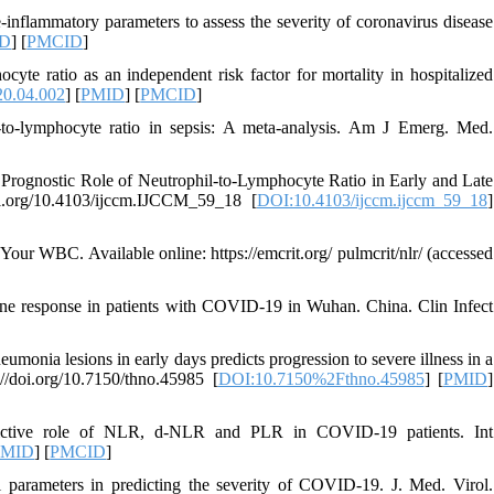
nflammatory parameters to assess the severity of coronavirus disease
ID
] [
PMCID
]
te ratio as an independent risk factor for mortality in hospitalized
20.04.002
] [
PMID
] [
PMCID
]
o-lymphocyte ratio in sepsis: A meta-analysis. Am J Emerg. Med.
Prognostic Role of Neutrophil-to-Lymphocyte Ratio in Early and Late
oi.org/10.4103/ijccm.IJCCM_59_18 [
DOI:10.4103/ijccm.ijccm_59_18
]
ur WBC. Available online: https://emcrit.org/ pulmcrit/nlr/ (accessed
e response in patients with COVID-19 in Wuhan. China. Clin Infect
onia lesions in early days predicts progression to severe illness in a
/doi.org/10.7150/thno.45985 [
DOI:10.7150%2Fthno.45985
] [
PMID
]
dictive role of NLR, d-NLR and PLR in COVID-19 patients. Int
PMID
] [
PMCID
]
parameters in predicting the severity of COVID-19. J. Med. Virol.