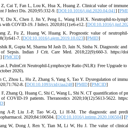
 Z, Cai T, Fan L, Lou K, Hua X, Huang Z. Clinical value of immune-i
nt J Infect Dis. 2020;95:332-9. [
DOI:10.1016/j.ijid.2020.04.041
] [
PM
 Y, Du X, Chen J, Jin Y, Peng L, Wang H.H.X. Neutrophil-to-lymphocy
ts with COVID-19. J Infect. 2020;81(1):e6-e12. [
DOI:10.1016/j.jinf.20
ng Z, Fu Z, Huang W, Huang K. Prognostic value of neutrophil-t
8(3):641-7. [
DOI:10.1016/j.ajem.2019.10.023
] [
PMID
]
shik R, Gupta M, Sharma M Jash D, Jain N, Sinha N. Diagnostic and 
of Sepsis. Indian J Crit. Care Med. 2018;22(9):660-3. https://d
D
] [
PMCID
]
kas J, PulmCrit Neutrophil-Lymphocyte Ratio (NLR): Free Upgrade to Yo
ctober 2020).
n C, Zhou L, Hu Z, Zhang S, Yang S, Tao Y. Dysregulation of immun
020;71:762-8. [
DOI:10.1093/cid/ciaa248
] [
PMID
] [
PMCID
]
u F, Zhang Q, Huang C, Shi C, Wang L, Shi N. CT quantification of pneum
 of COVID-19 patients. Theranostics 2020;10(12):5613-5622. https:/
ID
]
ang A-P, Liu J.-P, Tao W.-Q, Li H-M. The diagnostic and pre
pharmacol. 2020;84:106504. [
DOI:10.1016/j.intimp.2020.106504
] [
ang W, Dong J, Ren Y, Tian M, Li W, Hu J. The value of clinical 