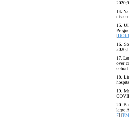
2020;9
14. Ya
diseas
15. Ul
Progno
[
DOI:1
16. So
2020;1
17. La
over c
cohort
18. Li
hospit
19. Mo
COVID-
20. Ba
large 
7
] [
PM