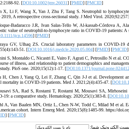
2:2188-92. [
DOI:10.1002/jmv.26031
] [
PMID
] [
PMCID
]
n X, Li F, Wang X, Yan J, Zhu F, Tang S. Neutrophil to lymphocyte ra
e 2019, A retrospective cross-sectional study. J Med Virol. 2020;92:2573
loque-Badaracco J.R, Ivan Salas-Tello W, Al-kassab-Córdova A, Al
stic value of neutrophil-to-lymphocyte ratio in COVID-19 patients: A 
0.1111/ijcp.14596
] [
PMID
]
raya GV, Ulhaq ZS. Crucial laboratory parameters in COVID-19 dia
55(4):143-51. [
DOI:10.1016/j.medcle.2020.05.004
] [
PMID
] [
PMCID
]
nini S, Montaldo C, Nicastri E, Vairo F, Agrati C, Petrosillo N et al.
ourse of illness, and relationship to patient demographics and manageme
 study. PloS one. 2020;15(12):1-17. [
DOI:10.1371/journal.pone.02441
u H, Chen J, Yang Q, Lei F, Zhang C, Qin J-J et al. Development and 
al mortality in COVID-19 patients. Med J. 2021;2(4):435-47. [
DOI:10.1
usavi SA, Rad S, Rostami T, Rostami M, Mousavi SA, Mirhoseini SA.
19: a comparative study. Hematology. 2020;25(1):383-8. [
DOI:10.10
hl A, Van Baalen MN, Ortiz L, Chen N-W, Todd C, Milad M et al. Earl
American cohort. Intern Emerg Med. 2020;15(8):1485-99. https://doi.
ID
] [
PMCID
]
یا پست الکترونیک شما