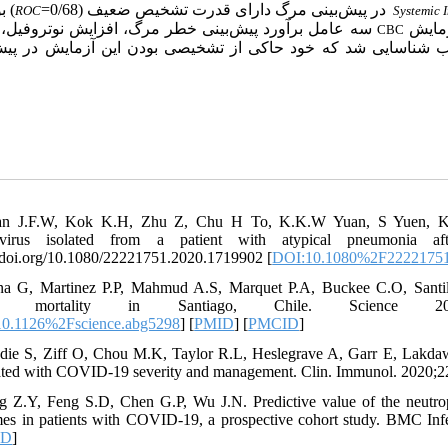
در پیش‌بینی مرگ دارای قدرت تشخیص ضعیف (0/68=
بو.
ROC
Systemic 
آزمایش
سه عامل برآورد پیش‌بینی خطر مرگ، افزایش نوتروفیل،
CBC
شناسایی شد که خود حاکی از تشخیصی بودن این آزمایش در پیش
an J.F.W, Kok K.H, Zhu Z, Chu H To, K.K.W Yuan, S Yuen, K.Y.
avirus isolated from a patient with atypical pneumonia af
//doi.org/10.1080/22221751.2020.1719902 [
DOI:10.1080%2F22221751
a G, Martinez P.P, Mahmud A.S, Marquet P.A, Buckee C.O, Santil
ed mortality in Santiago, Chile. Science 2021;372(65
0.1126%2Fscience.abg5298
] [
PMID
] [
PMCID
]
die S, Ziff O, Chou M.K, Taylor R.L, Heslegrave A, Garr E, Lakda
ated with COVID-19 severity and management. Clin. Immunol. 2020;2
g Z.Y, Feng S.D, Chen G.P, Wu J.N. Predictive value of the neutroph
es in patients with COVID-19, a prospective cohort study. BMC Infec
ID
]