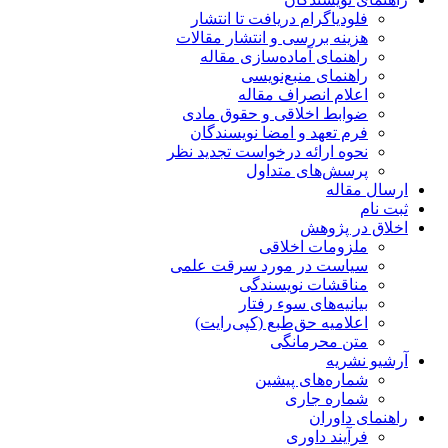
فلودیاگرام دریافت تا انتشار
هزینه بررسی و انتشار مقالات
راهنمای آماده‌سازی مقاله
راهنمای منبع‌نویسی
اعلام انصراف مقاله
ضوابط اخلاقی و حقوق مادی
فرم تعهد و امضا نویسندگان
نحوه ارائه درخواست تجدید نظر
پرسش‌های متداول
ارسال مقاله
ثبت نام
اخلاق در پژوهش
ملزومات اخلاقی
سیاست در مورد سرقت علمی
مناقشات نویسندگی
بیانیه‌های سوء رفتار
اعلامیه حق‌طبع (کپی‌رایت)
متن محرمانگی
آرشیو نشریه
شماره‌های پیشین
شماره جاری
راهنمای داوران
فرآیند داوری