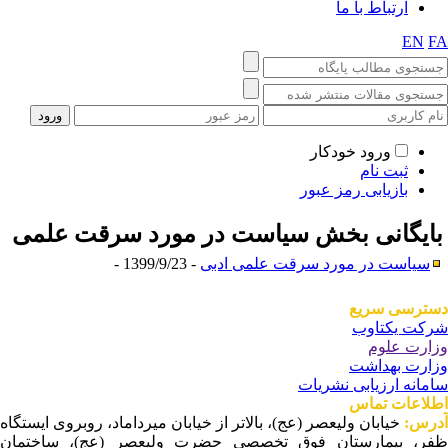
ارتباط با ما
EN
F
ورود خودکار
ثبت نام
بازیابی رمز عبور
ایگانی بخش
سیاست در مورد سرقت علمی
سیاست در مورد سرقت علمی ادبی
- 1399/9/23 -
ترسی سریع
کت یکتاوب
ارت علوم
ارت بهداشت
مانه ارزیابی نشریات
لاعات تماس
رس:
خیابان ولیعصر (عج)، بالاتر از خیابان میرداماد، روبروی ایستگاه
ر، بیمارستان فوق تخصصی حضرت ولیعصر (عج)، ساختمان