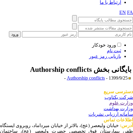
ارتباط با ما
EN
F
ورود خودکار
ثبت نام
بازیابی رمز عبور
ایگانی بخش
Authorship conflicts
Authorship conflicts
- 1399/9/25 -
ترسی سریع
کت یکتاوب
ارت علوم
ارت بهداشت
مانه ارزیابی نشریات
لاعات تماس
رس:
خیابان ولیعصر (عج)، بالاتر از خیابان میرداماد، روبروی ایستگاه
ر، بیمارستان فوق تخصصی حضرت ولیعصر (عج)، ساختمان