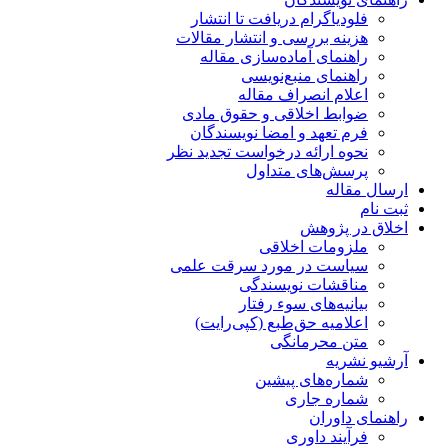
فلودیاگرام دریافت تا انتشار
هزینه بررسی و انتشار مقالات
راهنمای آماده‌سازی مقاله
راهنمای منبع‌نویسی
اعلام انصراف مقاله
ضوابط اخلاقی و حقوق مادی
فرم تعهد و امضا نویسندگان
نحوه ارائه درخواست تجدید نظر
پرسش‌های متداول
ارسال مقاله
ثبت نام
اخلاق در پژوهش
ملزومات اخلاقی
سیاست در مورد سرقت علمی
مناقشات نویسندگی
بیانیه‌های سوء رفتار
اعلامیه حق‌طبع (کپی‌رایت)
متن محرمانگی
آرشیو نشریه
شماره‌های پیشین
شماره جاری
راهنمای داوران
فرآیند داوری