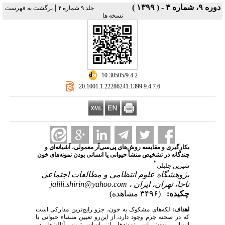
دوره ۹، شماره ۴ - ( ۱۳۹۹ )
|
جلد ۹ شماره ۴
برگشت به فهرست
نسخه ها
‎ 10.30505/9.4.2
‎ 20.1001.1.22286241.1399.9.4.7.6
بکارگیری و مقایسه روش‌های پی‌سی‌آر معمولی، آشیانه‌ای و
چندگانه در تشخیص منشأ حیوانی یا انسانی‌ بودن نمونه‌های خون
*
شیرین جلیلی
پژوهشگاه علوم انتظامی و مطالعات اجتماعی
ناجا، تهران، ایران ،
jalili.shirin@yahoo.com
چکیده:
(۳۴۹۶ مشاهده)
اهداف
:
لکه‌های مشکوک به خون، جزو رایج‌ترین مدارکی است
که در صحنه جرم وجود دارد، از این‌رو تعیین منشاء حیوانی یا
انسانی بودن این نمونه‌ها از اساسی‌ترین آنالیزها در