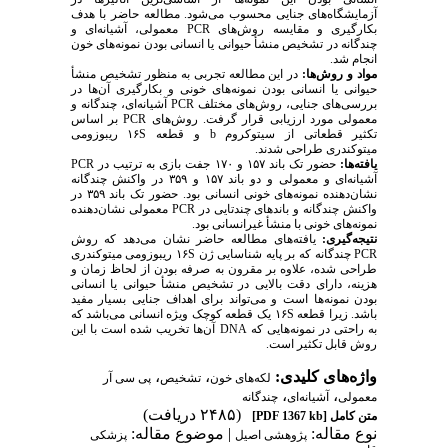
آزمایشگاه‌های جنایی محسوب می‌شود. مطالعه حاضر با هدف
بکارگیری و مقایسه روش‌های
PCR
معمولی، آشیانه‌ای و
چندگانه در تشخیص منشأ حیوانی یا انسانی بودن نمونه‌های خون
انجام شد.
مواد و
روش‌ها:
در این مطالعه تجربی به منظور تشخیص منشأ
حیوانی یا انسانی بودن نمونه‌های خونی و بکارگیری آن‌ها در
بررسی‌های جنایی، روش‌های مختلف
PCR
آشیانه‌ای، چندگانه و
معمولی مورد ارزیابی قرار گرفت. روش‌های
PCR
بر اساس
تکثیر قطعاتی از سیتوکروم
b
و قطعه
۱۶S
ریبوزومی
میتوکندری طراحی شدند.
یافته‌ها:
حضور تک باند ۱۵۷ و ۱۷۰ جفت بازی به ترتیب در
PCR
آشیانه‌ای و معمولی و دو باند ۱۵۷ و ۳۵۹ در واکنش چندگانه
نشان‌دهنده نمونه‌های خونی انسانی بود. حضور تک باند ۳۵۹ در
واکنش چندگانه و باندهای چندتایی در
PCR
معمولی نشان‌دهنده
نمونه‌های خونی با منشأ غیرانسانی بود.
نتیجه‌گیری:
یافته‌های مطالعه حاضر نشان می‌دهد که روش
PCR
چندگانه که بر پایه شناسایی ژن
۱۶S
ریبوزومی میتوکندری
طراحی شده، علاوه بر مقرون به صرفه بودن از لحاظ زمان و
هزینه، دارای دقت بالایی در تشخیص منشأ حیوانی یا انسانی
بودن نمونه‌ها است و می‌تواند برای اهداف جنایی بسیار مفید
باشد. زیرا قطعه
۱۶S
یک قطعه کوچک ویژه انسانی می‌باشد که
به راحتی در نمونه‌هایی که
DNA
آن‌ها تخریب شده است با این
روش قابل تکثیر است.
واژه‌های کلیدی:
،
،
لکه‌های خون
تشخیص
پی سی آر
،
،
معمولی
آشیانه‌ای
چندگانه
(۲۴۸۵ دریافت)
متن کامل
[PDF 1367 kb]
نوع مقاله:
| موضوع مقاله:
پژوهشی اصيل
پزشکی