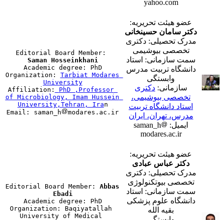
yahoo.com
عضو هیئت تحریریه:
دکتر سامان حسینخانی
مدرک تحصیلی: دکتری
تخصصی بیوشیمی
Editorial Board Member: 
سمت سازمانی: استاد
Saman Hosseinkhani

Academic degree: PhD

دانشگاه تربیت مدرس
Organization: 
Tarbiat Modares 
وابستگی
University
سازمانی:
دکتری

Affiliation:
PhD ,Professor 
تخصصی بیوشیمی،
of Microbiology, Imam Hussein 
University,Tehran, Ira
n

استاد دانشگاه تربیت
Email: saman_h
مدرس، تهران، ایران
ایمیل: saman_h
modares.ac.ir
عضو هیئت تحریریه:
دکتر عباس عبادی
مدرک تحصیلی: دکتری
تخصصی بیوتکنولوژی
Editorial Board Member: 
Abbas 
سمت سازمانی: استاد
Ebadi
دانشگاه علوم پزشکی

Academic degree: PhD

Organization: Baqiyatallah 
بقیه الله
University of Medical 
وابستگی