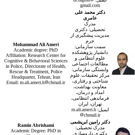
gmail.com
دکتر محمد علی
عامری
مدرک
تحصیلی: دکتری
مدیریت پیشگیری از
جرم
Mohammad Ali Ameri
سمت سازمانی:
Academic degree: PhD
دانشیار پژوهشکده
Affiliation: Research Center for
علوم انتظامی و
Cognitive & Behavioral Sciences
مطالعات اجتماعی
in Police, Directorate of Health,
وابستگی سازمانی:
Rescue & Treatment, Police
مرکز تحقیقات علوم
Headquarter, Tehran, Iran
شناختی و رفتاری،
Email: m.ali.ameri.h
chmail.ir
معاونت بهداشت،
امداد و درمان،
فرماندهی انتظامی،
تهران، ایران
ایمیل: m.ali.ameri.h
chmail.ir
دکتر رامین ابریشمی
Ramin Abrishami
مدرک تحصیلی:
Academic Degree: PhD in
دکتری داروسازی