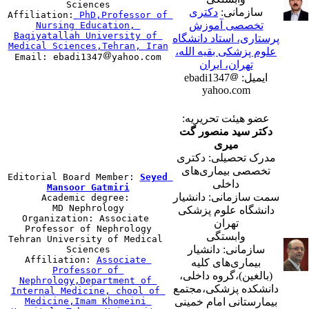
Sciences

سازمانی:
دکتری
Affiliation:
PhD,Professor of 
تخصصی آموزش
Nursing Education, 
Baqiyatallah University of 
پرستاری، استاد دانشگاه
علوم پزشکی بقیه الله،
Email: ebadi1347
تهران، ایران
ایمیل: ebadi1347
yahoo.com
عضو هیئت تحریریه:
دکتر سید منصور گت
میری
مدرک تحصیلی: دکتری
تخصصی بیماری‌های
Editorial Board Member: 
Seyed 
داخلی
Mansoor Gatmiri
سمت سازمانی: دانشیار

Academic degree: 
MD
Nephrology

دانشگاه علوم پزشکی
Organization: Associate 
تهران
Professor of Nephrology

وابستگی
Tehran University of Medical 
سازمانی: دانشیار
Sciences

Affiliation: 
Associate 
بیماری‌های کلیه
Professor of 
(بالغین)،گروه داخلی،
Nephrology,Department of 
دانشکده پزشکی،مجتمع
Internal Medicine, chool of 
Medicine,Imam Khomeini 
بیمارستانی امام خمینی