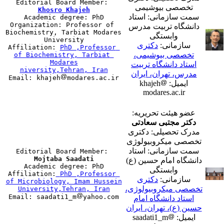
Editorial Board Member: 
تخصصی بیوشیمی
Khosro Khajeh
سمت سازمانی: استاد

Academic degree: PhD

Organization: Professor of 
دانشگاه تربیت مدرس
Biochemistry, Tarbiat Modares 
وابستگی
University

سازمانی:
دکتری
Affiliation: 
PhD ,Professor 
تخصصی بیوشیمی،
of Biochemistry, Tarbiat 
Modares

استاد دانشگاه تربیت
مدرس، تهران، ایران
Email: khajeh
ایمیل: khajeh
modares.ac.ir
عضو هیئت تحریریه:
دکتر مجتبی سعادتی
مدرک تحصیلی: دکتری
تخصصی میکروبیولوژی
سمت سازمانی: استاد
Editorial Board Member: 
Mojtaba Saadati
دانشگاه امام حسین (ع)

Academic degree: PhD

وابستگی
Affiliation:
PhD ,Professor 
سازمانی:
دکتری
of Microbiology, Imam Hussein

تخصصی میکروبیولوژی،
Email: saadati1_m
استاد دانشگاه امام
حسین (ع)، تهران، ایران
ایمیل: saadati1_m