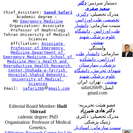
دستیار سردبیر:
دکتر
سعید صفری
Chief_Assistant: 
Saeed Safari
مدرک تحصیلی:
دکتری
Academic degree : 
تخصصی طب اورژانس
MD 
سمت سازمانی:
دانشیار
Organization: Associate 
Professor of Nephrology

دانشگاه
,
طب اورژانس
Tehran University of Medical 
علوم پزشکی شهید
Sciences

بهشتی
Affiliation: 
Associate 
وابستگی
Professor of Emergency 
Medicine,Department of 
سازمانی:
دانشیار طب
Emergency Medicine, School of 
اورژانس، دانشکده
Medicine,Men’s Health and 
پزشکی، بیمارستان
Reproductive Health Research 
Center,Shohada-e-Tajrish 
شهدای تجریش، دانشگاه
Hospital,Shahid Beheshti 
علوم پزشکی شهید
University of Medical 
بهشتی
، تهران، ایران
ایمیل:safari266
Email:  
‏safari266
gmail.com
gmail.com
عضو هیئت تحریریه:
Editorial Board Member:
Hadi
دکتر هادی شیرزاد
Shirzad
مدرک تحصیلی: دکتری
cademic degree: PhD
ژنتیک پزشکی
Organization: Professor of Medical
Genetics,
سمت سازمانی: استادیار
Affiliation: Research Center for Life