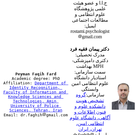
ج.ا.ا و عضو هیئت
علمی پژوهشگاه
علوم انتظامی و
مطالعات اجتماعی
ایمیل:
rostami.psychologist
gmail.com
دکتر پیمان فقیه فرد
مدرک تحصیلی:
دکتری دامپزشکی-
MPH بهداشت
سمت سازمانی:
استادیار دانشگاه
Academic degree: PhD

Affiliation: 
Department of 
علوم انتظامی امین
Identity Recognition, 
وابستگی
Faculty of Information and 
سازمانی:
گروه
Knowledge Sciences and 
تشخیص هویت
Technologies, Amin 
University of Police 
دانشکده علوم و
Sciences, Tehran, Iran
فنون اطلاعات و

Email: dr.faghih
آگاهی، دانشگاه علوم
انتظامی امین،
تهران، ایران
ایمیل: dr.faghih