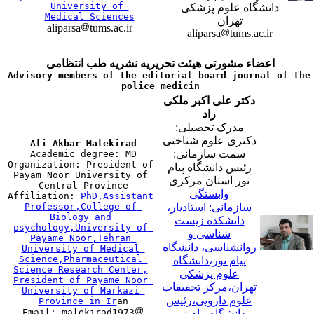
University of 

دانشگاه علوم پزشکی
Medical Sciences
تهران
aliparsa
tums.ac.ir
aliparsa
tums.ac.ir
اعضاء مشورتی هیئت تحریریه نشریه طب انتظامی
Advisory members of the editorial board journal of the 
police medicin
دکتر علی اکبر ملکی
راد
مدرک تحصیلی:
دکتری علوم شناختی
Ali Akbar Malekirad
سمت سازمانی:

Academic degree: MD

Organization: President of 
رئیس دانشگاه پیام
Payam Noor University of 
نور استان مرکزی
Central Province

وابستگی
Affiliation: 
PhD,Assistant 
Professor,College of 
سازمانی: استادیار،
Biology and 
دانشکده زیست
psychology,University of 
شناسی و
Payame Noor,Tehran 
روانشناسی، دانشگاه
University of Medical 
Science,Pharmaceutical 
پیام نور،دانشگاه
Science Research Center,
علوم پزشکی
President of Payame Noor 
تهران،مرکز تحقیقات
University of Markazi 
علوم دارویی،رئیس
Province in Ir
an

Email: malekirad1973
دانشگاه پیام نور