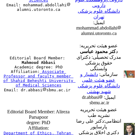
Email: mohammad.abdollahi
دارویی
alumni.utoronto.ca
دانشگاه علوم پزشکی
تهران
ایمیل:
mohammad.abdollahi
alumni.utoronto.ca
عضو هیئت تحریریه:
د
کتر محمود عباسی
مدرک تحصیلی: دکترای
Editorial Board Member: 
Mahmoud Abbasi
حقوق پزشکی

Academic degree: PhD

وابستگی
Affiliation:
Associate 
سازمانی:
دانشیار و
Professor and faculty member 
عضو هیئت علمی
of Shahid Beheshti University 
دانشگاه علوم پزشکی
Email: dr.abbasi
شهید بهشتی
ایمیل: dr.abbasi
sbmu.ac.ir
عضو هیئت تحریریه
Editorial Board Member: Alireza
نشریه طب
Parsapoor
انتظامی:دکتر علی رضا
degree: PhD
پارساپور
:Affiliation
دکتری اخلاق پزشکی
Department of Ethics, Tehran 