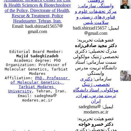
پژوهشی
& Health Sciences & Biotechnology
وابستگی سازمانی:
of the Police, Directorate of Health,
مرکز تحقیقات علوم و
Rescue & Treatment, Police
فناوری‌های زیستی و
Headquarter, Tehran, Iran.
سلامت پلیس
Email: hadi.shirzad15657
ایمیل: hadi.shirzad15657
gmail.com
gmail.com
عضو هیئت تحریریه:
دکتر مجید صادقی‌زاده
مدرک تحصیلی: دکتری
Editorial Board Member: 
Majid Sadeghizadeh
تخصصی ژنتیک مولکولی

Academic degree: PhD

سمت سازمانی: استاد
Organization: Professor of 
دانشگاه تربیت مدرس
Molecular Genetics, Tarbiat 
وابستگی
Modares

Affiliation: 
PhD, Professor 
سازمانی:
دکتری
of Molecular Genetics, 
تخصصی ژنتیک
Tarbiat Modares 
مولکولی، استاد دانشگاه
University
, Tehran, Iran.

تربیت مدرس، تهران،
Email: sadeghma
ایران
ایمیل: sadeghma
modares.ac.ir
عضو هیئت تحریریه:
دکتر خسرو خواجه
مدرک تحصیلی: دکتری