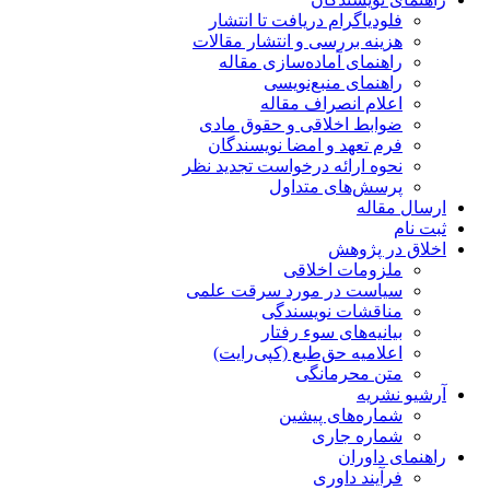
فلودیاگرام دریافت تا انتشار
هزینه بررسی و انتشار مقالات
راهنمای آماده‌سازی مقاله
راهنمای منبع‌نویسی
اعلام انصراف مقاله
ضوابط اخلاقی و حقوق مادی
فرم تعهد و امضا نویسندگان
نحوه ارائه درخواست تجدید نظر
پرسش‌های متداول
ارسال مقاله
ثبت نام
اخلاق در پژوهش
ملزومات اخلاقی
سیاست در مورد سرقت علمی
مناقشات نویسندگی
بیانیه‌های سوء رفتار
اعلامیه حق‌طبع (کپی‌رایت)
متن محرمانگی
آرشیو نشریه
شماره‌های پیشین
شماره جاری
راهنمای داوران
فرآیند داوری