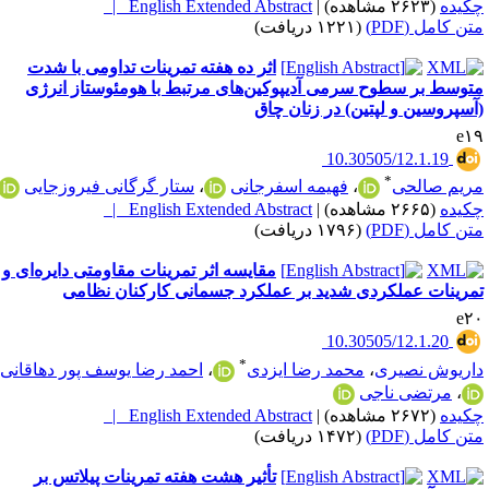
کیده
(۲۶۲۳ مشاهده)
|
English Extended Abstract |
تن کامل (PDF)
(۱۲۲۱ دریافت)
اثر ده هفته تمرینات تداومی با شدت
توسط بر سطوح سرمی آدیپوکین‌های مرتبط با هومئوستاز انرژی
آسپروسین و لپتین) در زنان چاق
e۱
‎ 10.30505/12.1.19
*
ریم صالحی
،
فهیمه اسفرجانی
،
ستار گرگانی فیروزجایی
کیده
(۲۶۶۵ مشاهده)
|
English Extended Abstract |
تن کامل (PDF)
(۱۷۹۶ دریافت)
مقایسه اثر تمرینات مقاومتی دایره‌ای و
مرینات عملکردی شدید بر عملکرد جسمانی کارکنان نظامی
e۲
‎ 10.30505/12.1.20
*
اریوش نصیری
،
محمد رضا ایزدی
،
احمد رضا یوسف پور دهاقانی
،
مرتضی ناجی
کیده
(۲۶۷۲ مشاهده)
|
English Extended Abstract |
تن کامل (PDF)
(۱۴۷۲ دریافت)
تأثیر هشت هفته تمرینات پیلاتس بر