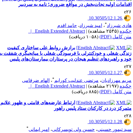
قدامات اولیه نجات‌بخش در مواقع ضروری؛ نامه به سردبیر
e۲
‎ 10.30505/12.1.26
*
ادی شیرزاد
،
امید شیرزاد
،
حامد اقدم
کیده
(۲۵۴۵ مشاهده)
|
English Extended Abstract |
تن کامل (PDF)
(۱۰۵۸ دریافت)
برازش روابط علی ساختاری کیفیت
ندگی شغلی و خودکنترلی با فرسودگی شغلی با میانجیگری شفقت به
ود و راهبردهای تنظیم هیجان در پرستاران بیمارستان‌های پلیس
e۲
‎ 10.30505/12.1.27
*
ریم مهرزادیان
،
مرتضی عندلیب کورایم
،
الهام ضرقامی
کیده
(۲۱۹۷ مشاهده)
|
English Extended Abstract |
تن کامل (PDF)
(۸۸۵ دریافت)
ارتباط عارضه‌های قامتی و ظهور علایم
تمرکز درد در کارکنان ستاد پلیس راهور
e۲
‎ 10.30505/12.1.28
*
ید تیمور حسینی
،
حسین ولی تویسرکانی
،
امیر ایمانی