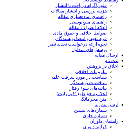
فلودیاگرام دریافت تا انتشار
هزینه بررسی و انتشار مقالات
راهنمای آماده‌سازی مقاله
راهنمای منبع‌نویسی
اعلام انصراف مقاله
ضوابط اخلاقی و حقوق مادی
فرم تعهد و امضا نویسندگان
نحوه ارائه درخواست تجدید نظر
پرسش‌های متداول
ارسال مقاله
ثبت نام
اخلاق در پژوهش
ملزومات اخلاقی
سیاست در مورد سرقت علمی
مناقشات نویسندگی
بیانیه‌های سوء رفتار
اعلامیه حق‌طبع (کپی‌رایت)
متن محرمانگی
آرشیو نشریه
شماره‌های پیشین
شماره جاری
راهنمای داوران
فرآیند داوری