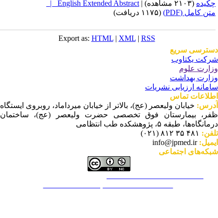
کیده
(۲۱۰۳ مشاهده)
|
English Extended Abstract |
تن کامل (PDF)
(۱۱۷۵ دریافت)
Export as:
HTML
|
XML
|
RSS
ترسی سریع
کت یکتاوب
ارت علوم
ارت بهداشت
مانه ارزیابی نشریات
لاعات تماس
رس:
خیابان ولیعصر (عج)، بالاتر از خیابان میرداماد، روبروی ایستگاه
ر، بیمارستان فوق تخصصی حضرت ولیعصر (عج)، ساختمان
نگاه‌ها، طبقه ۵، پژوهشکده طب انتظامی
فن:
۴۸۱ ۳۵ ۸۱۲ (۰۲۱)
میل:
info@jpmed.ir
که‌های اجتماعی
This work is licensed under a
Creative Commons Attribution-
NonCommercial ۴,۰ International License
.
م عملکرد نشریه براساس توصیه‌های COPE است.