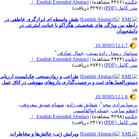
کیده
(۴۴۶۶ مشاهده)
|
English Extended Abstract |
تن کامل (PDF)
(۳۲۹۷ دریافت)
نقش واسطه ای ابرازگری عاطفی در
ابطه بین ویژگی های شخصیتی هگزاکو با خیانت اینترنتی در
انشجویان
e
‎ 10.30505/12.1.7
*
ولماز رسول زاده نمینی
،
جمال صادقی
کیده
(۳۹۴۳ مشاهده)
|
English Extended Abstract |
تن کامل (PDF)
(۲۷۴۶ دریافت)
طراحی و روان‌سنجی چک‌لیست ارزیابی
ستورالعمل‌های ثبت و برچسب‌گذاری داروهای بیهوشی در اتاق عمل
e
‎ 10.30505/12.1.8
*
ریسا مرادی مجد
،
شقایق تقی‌زاده
،
شهنام صدیق معروفی
،
عظم ساعی
،
جمیله ابوالقاسمی
کیده
(۴۲۹۸ مشاهده)
|
English Extended Abstract |
تن کامل (PDF)
(۲۴۱۷ دریافت)
ویرایش ژنی: چالش‌ها و مخاطرات