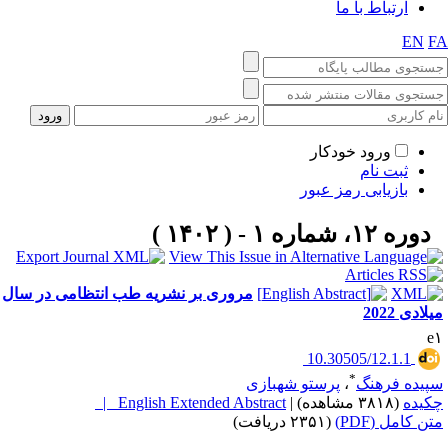
ارتباط با ما
EN
F
ورود خودکار
ثبت نام
بازیابی رمز عبور
دوره ۱۲، شماره ۱ - ( ۱۴۰۲ )
مروری بر نشریه طب انتظامی در سال
لادی 2022
e
‎ 10.30505/12.1.1
*
پیده فرهنگ
،
پرستو شهبازی
کیده
(۳۸۱۸ مشاهده)
|
English Extended Abstract |
تن کامل (PDF)
(۲۳۵۱ دریافت)