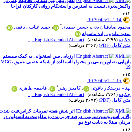
نقش پیش‌بینی‌کنندگی فعالیت بدنی در
اکنش‌پذیری نسبت به استرس و استحکام روانی کارکنان فراجا
e۱
‎ 10.30505/12.1.14
*
حمود صادقیان بخی
،
حسین صمدی
،
حمید عباسی بافقی
،
عید عابدین زاده ماسوله
کیده
(۳۲۹۹ مشاهده)
|
English Extended Abstract |
تن کامل (PDF)
(۲۲۶۲ دریافت)
ارزیابی سن استخوانی به کمک سیستم
بازیابی تصاویرمبتنی بر محتوا با استفاده از شبکه عصبی عمیق VGG-
1
e۱
‎ 10.30505/12.1.15
*
هنام درستکار یاقوتی
،
کامبیز رهبر
،
فاطمه طاهری
کیده
(۳۷۶۱ مشاهده)
|
English Extended Abstract |
تن کامل (PDF)
(۳۶۷۳ دریافت)
اثر شش هفته تمرینات کراس‌فیت شدت
الا بر آسپروسین سرمی، درصد چربی بدن و مقاومت به انسولین در
ردان مبتلا به دیابت نوع دو
e۱