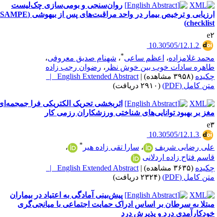
روان‌سنجی و بومی‌سازی چک‌لیست
ارزیابی و ترخیص بیمار در واحد مراقبت‌های پس از بیهوشی (SAMPE
checklist
e
‎ 10.30505/12.1.2
*
حمد غلامزاده
،
اعظم ساعی
،
شهنام صدیق معروفی
،
اهره سادات خوب بین خوش نظر
،
رضوان رجب زاده
کیده
(۳۹۵۸ مشاهده)
|
English Extended Abstract |
تن کامل (PDF)
(۲۹۱۰ دریافت)
اثربخشی تحریک الکتریکی فرا جمجمه‌ای
غز بر بهبود توانایی‌های شناختی ورزشکاران رزمی کار
e
‎ 10.30505/12.1.3
*
لی رضایی شریف
،
سارا تقی زاده هیر
،
اسم فتاح زاده اردلانی
کیده
(۳۶۳۵ مشاهده)
|
English Extended Abstract |
تن کامل (PDF)
(۲۳۲۴ دریافت)
پیش‌بینی آمادگی به اعتیاد در بیماران
بتلا به سرطان بر اساس ادراک حمایت اجتماعی با میانجی‌گری
ودکارآمدی درد و پذیرش درد