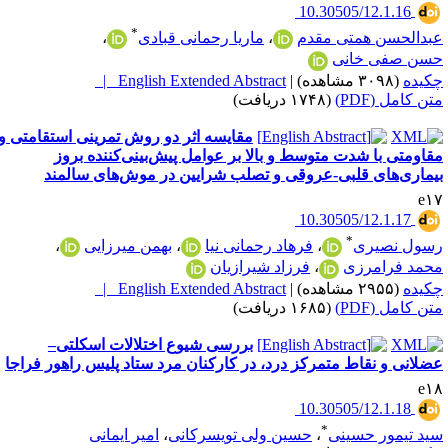
‎ 10.30505/12.1.16
*
بدالحسن همتی مقدم
،
ماریا رحمانی قبادی
،
سن صفی خانی
کیده
(۳۰۹۸ مشاهده)
|
English Extended Abstract |
تن کامل (PDF)
(۱۷۴۸ دریافت)
مقایسه اثر دو روش تمرینی استقامتی و
قاومتی با شدت متوسط و بالا بر عوامل پیش‌بینی‌کننده بروز
یماری‌های قلبی-عروقی و تصلب شرایین در موش‌های سالمند
e۱
‎ 10.30505/12.1.17
*
سول نصیری
،
فرهاد رحمانی نیا
،
بهمن میرزایی
،
حمد فرامرزی
،
فرزاد شیرازیان
کیده
(۲۹۵۵ مشاهده)
|
English Extended Abstract |
تن کامل (PDF)
(۱۶۸۵ دریافت)
بررسی شیوع اختلالات اسکلتی–
ضلانی و نقاط متمرکز درد، در کارکنان مرد ستاد پلیس راهور فراجا
e۱
‎ 10.30505/12.1.18
*
ید تیمور حسینی
،
حسین ولی تویسرکانی
،
امیر ایمانی