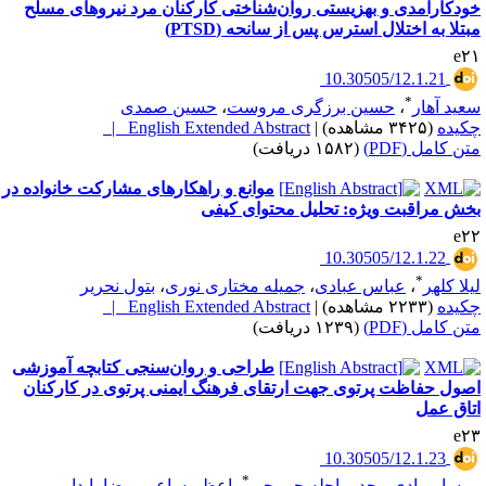
ودکارآمدی و بهزیستی روان‌شناختی کارکنان مرد نیروهای مسلح
بتلا به اختلال استرس پس از سانحه (PTSD)
e۲
‎ 10.30505/12.1.21
*
عید آهار
،
حسین برزگری مروست
،
حسین صمدی
کیده
(۳۴۲۵ مشاهده)
|
English Extended Abstract |
تن کامل (PDF)
(۱۵۸۲ دریافت)
موانع و راهکارهای مشارکت خانواده در
خش مراقبت ویژه: تحلیل محتوای کیفی
e۲
‎ 10.30505/12.1.22
*
یلا کلهر
،
عباس عبادی
،
جمیله مختاری نوری
،
بتول نحریر
کیده
(۲۲۳۳ مشاهده)
|
English Extended Abstract |
تن کامل (PDF)
(۱۲۳۹ دریافت)
طراحی و روان‌سنجی کتابچه آموزشی
صول حفاظت پرتوی جهت ارتقای فرهنگ ایمنی پرتوی در کارکنان
تاق عمل
e۲
‎ 10.30505/12.1.23
*
ریسا مرادی مجد
،
راحله چرمچی
،
اعظم ساعی
،
رضا پایدار
،