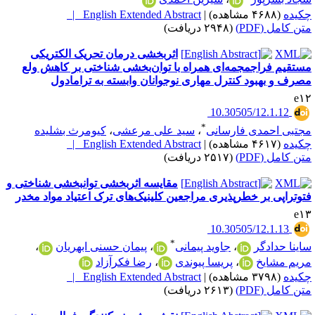
کیده
(۴۶۸۸ مشاهده)
|
English Extended Abstract |
تن کامل (PDF)
(۲۹۴۸ دریافت)
اثربخشی درمان تحریک الکتریکی
ستقیم فراجمجمه‌ای همراه با توان‌بخشی شناختی بر کاهش ولع
صرف و بهبود کنترل مهاری نوجوانان وابسته به ترامادول
e۱
‎ 10.30505/12.1.12
*
جتبی احمدی فارسانی
،
سید علی مرعشی
،
کیومرث بشلیده
کیده
(۴۶۱۷ مشاهده)
|
English Extended Abstract |
تن کامل (PDF)
(۲۵۱۷ دریافت)
مقایسه اثربخشی توانبخشی شناختی و
توتراپی بر خطرپذیری مراجعین کلینیک‌های ترک اعتیاد مواد مخدر
e۱
‎ 10.30505/12.1.13
*
اینا حدادگر
،
جاوید پیمانی
،
پیمان حسنی ابهریان
،
ریم مشایخ
،
پریسا پیوندی
،
رضا فکرآزاد
کیده
(۳۷۹۸ مشاهده)
|
English Extended Abstract |
تن کامل (PDF)
(۲۶۱۳ دریافت)