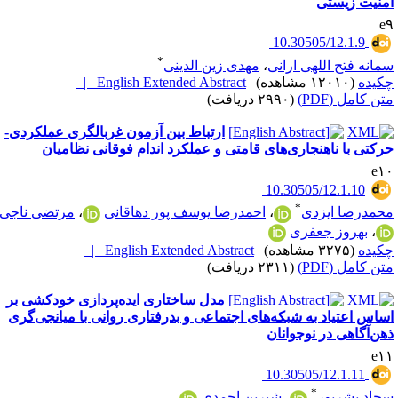
منیت زیستی
e
‎ 10.30505/12.1.9
*
مانه فتح اللهی ارانی
،
مهدی زین الدینی
کیده
(۱۲۰۱۰ مشاهده)
|
English Extended Abstract |
تن کامل (PDF)
(۲۹۹۰ دریافت)
ارتباط بین آزمون غربالگری عملکردی-
رکتی با ناهنجاری‌های قامتی و عملکرد اندام فوقانی نظامیان
e۱
‎ 10.30505/12.1.10
*
حمدرضا ایزدی
،
احمدرضا یوسف پور دهاقانی
،
مرتضی ناجی
،
بهروز جعفری
کیده
(۳۲۷۵ مشاهده)
|
English Extended Abstract |
تن کامل (PDF)
(۲۳۱۱ دریافت)
مدل ساختاری ایده‌پردازی خودکشی بر
ساس اعتیاد به شبکه‌های اجتماعی و بدرفتاری روانی با میانجی‌گری
هن‌آگاهی در نوجوانان
e۱
‎ 10.30505/12.1.11
*
جاد بشرپور
،
شیرین احمدی