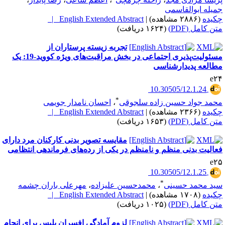
میله ابوالقاسمی
کیده
(۲۸۸۶ مشاهده)
|
English Extended Abstract |
تن کامل (PDF)
(۱۶۲۴ دریافت)
تجربه زیسته پرستاران از
مسئولیت‌پذیری اجتماعی در بخش مراقبت‌های ویژه کووید-19: یک
طالعه پدیدارشناسی
e۲
‎ 10.30505/12.1.24
*
حمد جواد حسین زاده سلجوقی
،
احسان نامدار جویمی
کیده
(۲۳۶۶ مشاهده)
|
English Extended Abstract |
تن کامل (PDF)
(۱۶۵۳ دریافت)
مقایسه تصویر بدنی کارکنان مرد دارای
عالیت بدنی منظم و نامنظم در یکی از رده‌های فرماندهی انتظامی
e۲
‎ 10.30505/12.1.25
*
ید محمد حسینی
،
محمدحسین علیزاده
،
مهرعلی باران چشمه
کیده
(۱۷۰۸ مشاهده)
|
English Extended Abstract |
تن کامل (PDF)
(۱۰۲۵ دریافت)
لزوم آمادگی افسران پلیس برای انجام