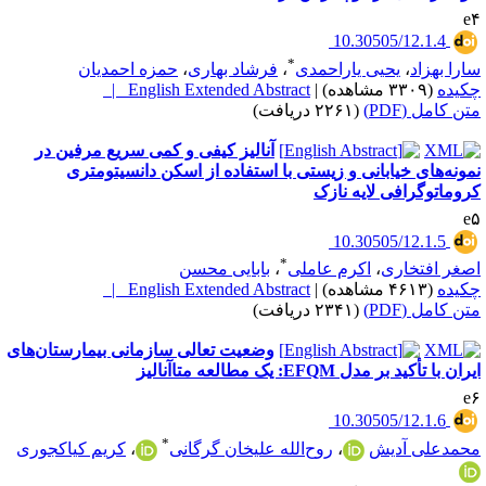
e
‎ 10.30505/12.1.4
*
ارا بهزاد
،
یحیی یاراحمدی
،
فرشاد بهاری
،
حمزه احمدیان
کیده
(۳۳۰۹ مشاهده)
|
English Extended Abstract |
تن کامل (PDF)
(۲۲۶۱ دریافت)
آنالیز کیفی و کمی سریع مرفین در
مونه‌های خیابانی و زیستی با استفاده از اسکن دانسیتومتری
روماتوگرافی لایه نازک
e
‎ 10.30505/12.1.5
*
صغر افتخاری
،
اکرم عاملی
،
بابایی محسن
کیده
(۴۶۱۳ مشاهده)
|
English Extended Abstract |
تن کامل (PDF)
(۲۳۴۱ دریافت)
وضعیت تعالی سازمانی بیمارستان‌های
ران با تأکید بر مدل EFQM: یک مطالعه متاآنالیز
e
‎ 10.30505/12.1.6
*
حمدعلی آدیش
،
روح‌الله علیخان گرگانی
،
کریم کیاکجوری