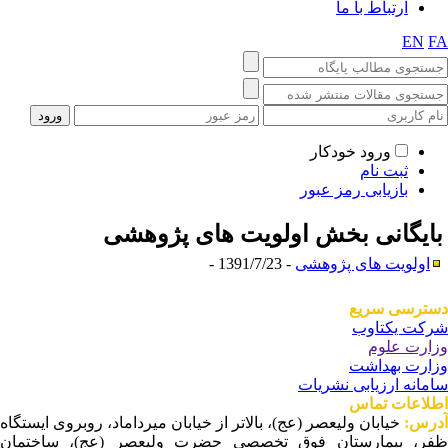
ارتباط با ما
EN
F
ورود خودکار
ثبت نام
بازیابی رمز عبور
ایگانی بخش
اولویت های پژوهشی
اولویت های پژوهشی
- 1391/7/23 -
ترسی سریع
کت یکتاوب
ارت علوم
ارت بهداشت
مانه ارزیابی نشریات
لاعات تماس
رس:
خیابان ولیعصر (عج)، بالاتر از خیابان میرداماد، روبروی ایستگاه
ر، بیمارستان فوق تخصصی حضرت ولیعصر (عج)، ساختمان