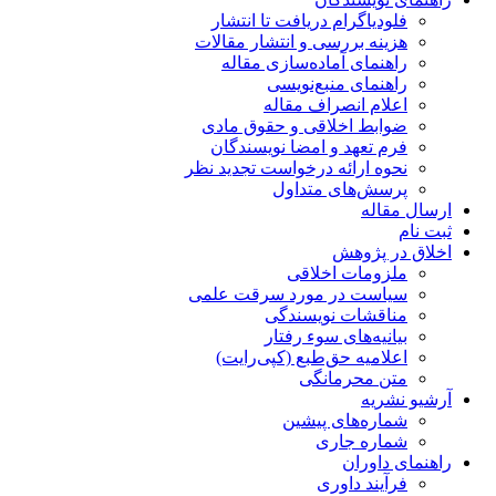
فلودیاگرام دریافت تا انتشار
هزینه بررسی و انتشار مقالات
راهنمای آماده‌سازی مقاله
راهنمای منبع‌نویسی
اعلام انصراف مقاله
ضوابط اخلاقی و حقوق مادی
فرم تعهد و امضا نویسندگان
نحوه ارائه درخواست تجدید نظر
پرسش‌های متداول
ارسال مقاله
ثبت نام
اخلاق در پژوهش
ملزومات اخلاقی
سیاست در مورد سرقت علمی
مناقشات نویسندگی
بیانیه‌های سوء رفتار
اعلامیه حق‌طبع (کپی‌رایت)
متن محرمانگی
آرشیو نشریه
شماره‌های پیشین
شماره جاری
راهنمای داوران
فرآیند داوری