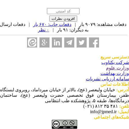
فعات مشاهده: ۹۰۷۹ بار |
دفعات چاپ: ۶۷۰ بار
| دفعات ارسال
به دیگران: ۹۱ بار |
۰ نظر
ترسی سریع
کت یکتاوب
ارت علوم
ارت بهداشت
مانه ارزیابی نشریات
لاعات تماس
رس:
خیابان ولیعصر (عج)، بالاتر از خیابان میرداماد، روبروی ایستگاه
ر، بیمارستان فوق تخصصی حضرت ولیعصر (عج)، ساختمان
نگاه‌ها، طبقه ۵، پژوهشکده طب انتظامی
فن:
۴۸۱ ۳۵ ۸۱۲ (۰۲۱)
میل:
info@jpmed.ir
که‌های اجتماعی