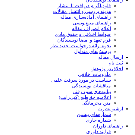
فلودیاگرام دریافت تا انتشار
هزینه بررسی و انتشار مقالات
راهنمای آماده‌سازی مقاله
راهنمای منبع‌نویسی
اعلام انصراف مقاله
ضوابط اخلاقی و حقوق مادی
فرم تعهد و امضا نویسندگان
نحوه ارائه درخواست تجدید نظر
پرسش‌های متداول
ارسال مقاله
ثبت نام
اخلاق در پژوهش
ملزومات اخلاقی
سیاست در مورد سرقت علمی
مناقشات نویسندگی
بیانیه‌های سوء رفتار
اعلامیه حق‌طبع (کپی‌رایت)
متن محرمانگی
آرشیو نشریه
شماره‌های پیشین
شماره جاری
راهنمای داوران
فرآیند داوری