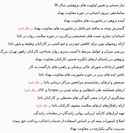
نیاز سنجی و تعیین اولویت های پژوهشی سال 96
ساماندهی نیروی انسانی در حوزه معاونت بهداد
آینده پژوهی در ماموریت های معاونت بهداد
گسترش توجه به پدافند غیرعامل در ماموریت های معاونت بهداد
در حال اجرا
استاندارد سازی تست های تشخیصی پرکاربرد در حوزه سلامت روان در ناجا
ارائه روشهای نوین برای کاهش خودزنی و خودکشی در کارکنان وظیفه و پایور ناجا
بررسی میزان و عوامل مرتبط با آسیب پذیری روان شناختی کارکنان راهور تهران بزرگ
پژوهش در راستای ارتقای انگیزه خدمتی کارکنان معاونت بهداد
کاهش ارجاعات شورای عالی پزشکی و راهبرد های بازگشت به کار
یافتن ایده های برتر در حوزه ماموریت های معاونت بهداد ناجا
سنجش و ارتقای رضایتمندی مراجعین مراکز درمانی ناجا
در حال اجرا
ارتقای فصلنامه طب انتظامی و نمایه شدن در
Scopus
و
ISI
در حال اجرا
پیشگیری از اثرات منفی آلودگی های محیطی بر کارکنان ناجا
ارائه راهکارهای ارتقای سلامت معنوی کارکنان ناجا
در حال اجرا
تهیه ابزارهای کارآمد ارزیابی روانی رانندگان در معاینات رانندگی
اصلاح کسورات بیمه ای بر اساس استفاده از خدمات (عدالت پرداخت حق بیمه)
مدیریت مالی یکپارچه در معاونت بهداد