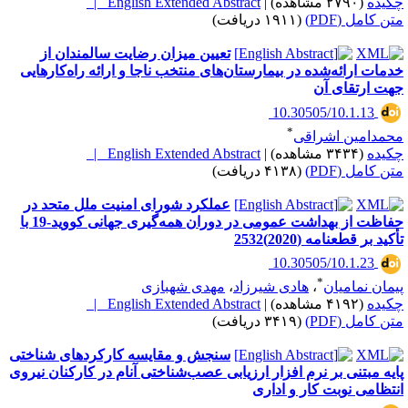
کیده
(۲۷۹۰ مشاهده)
|
English Extended Abstract |
تن کامل (PDF)
(۱۹۱۱ دریافت)
تعیین میزان رضایت سالمندان از
دمات ارائه‌شده در بیمارستان‌های منتخب ناجا و ارائه راه‌کارهایی
هت ارتقای آن
‎ 10.30505/10.1.13
*
حمدامین اشراقی
کیده
(۳۴۳۴ مشاهده)
|
English Extended Abstract |
تن کامل (PDF)
(۴۱۳۸ دریافت)
عملکرد شورای امنیت ملل متحد در
حفاظت از بهداشت عمومی در دوران همه‌گیری جهانی کووید-19 با
کید بر قطعنامه (2020)2532
‎ 10.30505/10.1.23
*
یمان نمامیان
،
هادی شیرزاد
،
مهدی شهبازی
کیده
(۴۱۹۲ مشاهده)
|
English Extended Abstract |
تن کامل (PDF)
(۳۴۱۹ دریافت)
سنجش و مقایسه کارکرد‌های شناختی
ایه مبتنی بر نرم افزار ارزیابی عصب‌شناختی آنام در کارکنان نیروی
نتظامی نوبت کار و اداری