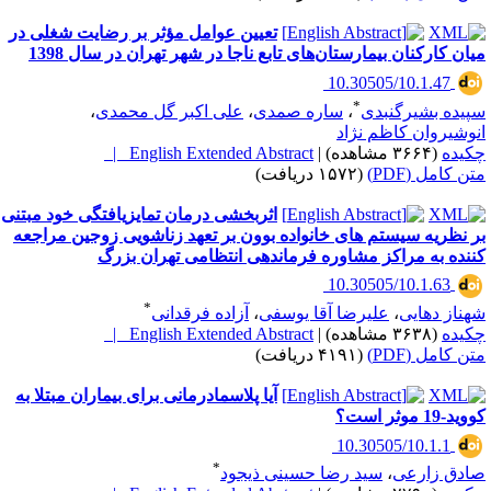
تعیین عوامل مؤثر بر رضایت شغلی در
یان کارکنان بیمارستان‌های تابع ناجا در شهر تهران در سال 1398
‎ 10.30505/10.1.47
*
پیده بشیرگنبدی
،
ساره صمدی
،
علی اکبر گل محمدی
،
نوشیروان کاظم نژاد
کیده
(۳۶۶۴ مشاهده)
|
English Extended Abstract |
تن کامل (PDF)
(۱۵۷۲ دریافت)
اثربخشی درمان تمایزیافتگی خود مبتنی
ر نظریه سیستم های خانواده بوون بر تعهد زناشویی زوجین مراجعه
ننده به مراکز مشاوره فرماندهی انتظامی تهران بزرگ
‎ 10.30505/10.1.63
*
هناز دهایی
،
علیرضا آقا یوسفی
،
آزاده فرقدانی
کیده
(۳۶۳۸ مشاهده)
|
English Extended Abstract |
تن کامل (PDF)
(۴۱۹۱ دریافت)
آیا پلاسمادرمانی برای بیماران مبتلا به
ید-19 موثر است؟
‎ 10.30505/10.1.1
*
ادق زارعی
،
سید رضا حسینی ذیجود