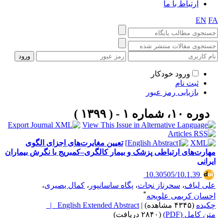
ارتباط با ما
EN
F
ورود خودکار
ثبت نام
بازیابی رمز عبور
دوره ۱۰، شماره ۱ - ( ۱۳۹۹ )
تعیین مغایرت‌های اجزای الگوی
هارت‌های ارتباطی پزشک و بیمار کالگری–کمبریج با نگرش بیماران
یرانی
‎ 10.30505/10.1.39
لی لباف
،
سحرناز نجات
،
پگاه ساسانپور
،
کمال بصیری
،
*
حسان کریمی علویجه
کیده
(۴۳۴۵ مشاهده)
|
English Extended Abstract |
تن کامل (PDF)
(۲۸۴۰ دریافت)