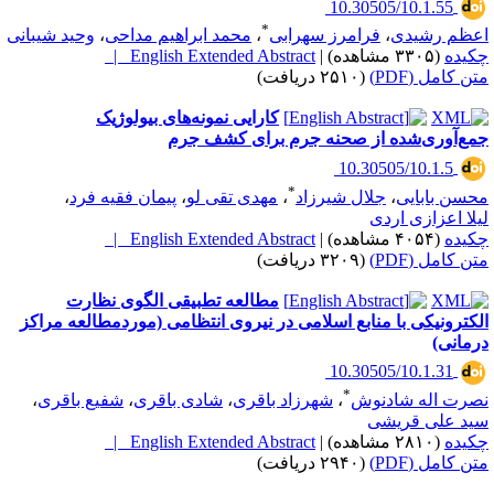
‎ 10.30505/10.1.55
*
عظم رشیدی
،
فرامرز سهرابی
،
محمد ابراهیم مداحی
،
وحید شیبانی
کیده
(۳۳۰۵ مشاهده)
|
English Extended Abstract |
تن کامل (PDF)
(۲۵۱۰ دریافت)
کارایی نمونه‌های بیولوژیک
مع‌آوری‌شده از صحنه جرم برای کشف جرم
‎ 10.30505/10.1.5
*
حسن بابایی
،
جلال شیرزاد
،
مهدی تقی لو
،
پیمان فقیه فرد
،
یلا اعزازی اردی
کیده
(۴۰۵۴ مشاهده)
|
English Extended Abstract |
تن کامل (PDF)
(۳۲۰۹ دریافت)
مطالعه تطبیقی الگوی نظارت
لکترونیکی با منابع اسلامی در نیروی انتظامی (موردمطالعه مراکز
رمانی)
‎ 10.30505/10.1.31
*
صرت اله شادنوش
،
شهرزاد باقری
،
شادی باقری
،
شفیع باقری
،
ید علی قریشی
کیده
(۲۸۱۰ مشاهده)
|
English Extended Abstract |
تن کامل (PDF)
(۲۹۴۰ دریافت)