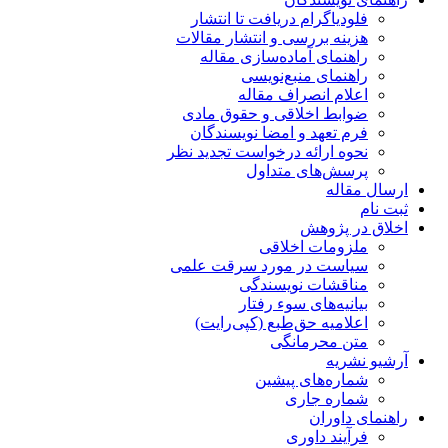
فلودیاگرام دریافت تا انتشار
هزینه بررسی و انتشار مقالات
راهنمای آماده‌سازی مقاله
راهنمای منبع‌نویسی
اعلام انصراف مقاله
ضوابط اخلاقی و حقوق مادی
فرم تعهد و امضا نویسندگان
نحوه ارائه درخواست تجدید نظر
پرسش‌های متداول
ارسال مقاله
ثبت نام
اخلاق در پژوهش
ملزومات اخلاقی
سیاست در مورد سرقت علمی
مناقشات نویسندگی
بیانیه‌های سوء رفتار
اعلامیه حق‌طبع (کپی‌رایت)
متن محرمانگی
آرشیو نشریه
شماره‌های پیشین
شماره جاری
راهنمای داوران
فرآیند داوری