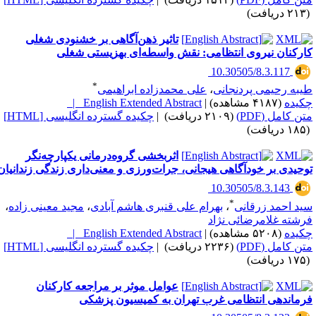
یافت)
تاثیر ذهن‌آگاهی بر خشنودی شغلی
ارکنان نیروی انتظامی: نقش واسطه‌ای بهزیستی شغلی
‎ 10.30505/8.3.117
*
یبه رحیمی پردنجانی
،
علی محمدزاده ابراهیمی
کیده
(۴۱۸۷ مشاهده)
|
English Extended Abstract |
تن کامل (PDF)
(۲۱۰۹ دریافت)
|
چکیده گسترده انگلیسی [HTML]
یافت)
اثربخشی گروه‌درمانی یکپارچه‌نگر
وحیدی بر خودآگاهی هیجانی، جرات‌ورزی و معنی‌داری زندگی زندانیان
‎ 10.30505/8.3.143
*
ید احمد زرقانی
،
بهرام علی قنبری هاشم آبادی
،
مجید معینی زاده
،
رشته غلامرضائی نژاد
کیده
(۵۲۰۸ مشاهده)
|
English Extended Abstract |
تن کامل (PDF)
(۲۲۳۶ دریافت)
|
چکیده گسترده انگلیسی [HTML]
یافت)
عوامل موثر بر مراجعه کارکنان
رماندهی انتظامی غرب تهران به کمیسیون پزشکی