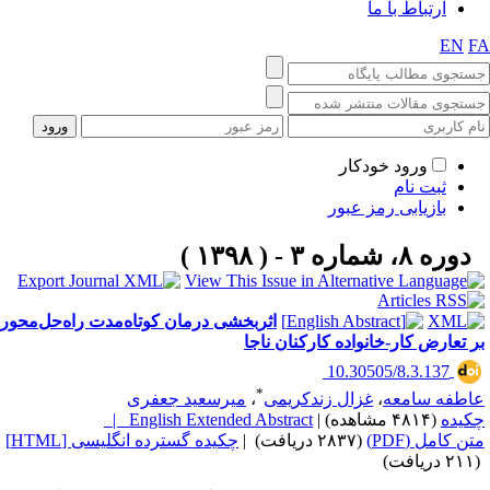
ارتباط با ما
EN
F
ورود خودکار
ثبت نام
بازیابی رمز عبور
دوره ۸، شماره ۳ - ( ۱۳۹۸ )
اثربخشی درمان کوتاه‌مدت راه‌حل‌محور
ر تعارض کار-خانواده کارکنان ناجا
‎ 10.30505/8.3.137
*
اطفه سامعه
،
غزال زندکریمی
،
میرسعید جعفری
کیده
(۴۸۱۴ مشاهده)
|
English Extended Abstract |
تن کامل (PDF)
(۲۸۳۷ دریافت)
|
چکیده گسترده انگلیسی [HTML]
یافت)