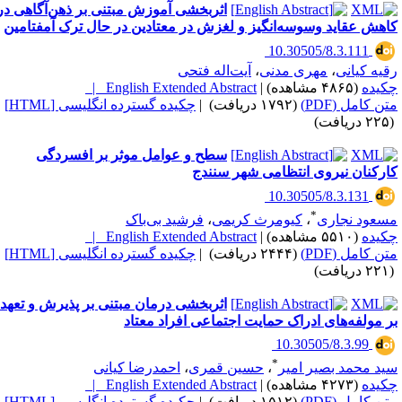
اثربخشی آموزش مبتنی بر ذهن‌آگاهی در
اهش عقاید وسوسه‌انگیز و لغزش در معتادین در حال ترک آمفتامین
‎ 10.30505/8.3.111
قیه کیانی
،
مهری مدنی
،
آیت‌اله فتحی
کیده
(۴۸۶۵ مشاهده)
|
English Extended Abstract |
تن کامل (PDF)
(۱۷۹۲ دریافت)
|
چکیده گسترده انگلیسی [HTML]
یافت)
سطح و عوامل موثر بر افسردگی
ارکنان نیروی انتظامی شهر سنندج
‎ 10.30505/8.3.131
*
سعود نجاری
،
کیومرث کریمی
،
فرشید بی‌باک
کیده
(۵۵۱۰ مشاهده)
|
English Extended Abstract |
تن کامل (PDF)
(۲۴۴۴ دریافت)
|
چکیده گسترده انگلیسی [HTML]
یافت)
اثربخشی درمان مبتنی بر پذیرش و تعهد
ر مولفه‌های ادراک حمایت اجتماعی افراد معتاد
‎ 10.30505/8.3.99
*
ید محمد بصیر امیر
،
حسین قمری
،
احمدرضا کیانی
کیده
(۴۲۷۳ مشاهده)
|
English Extended Abstract |
تن کامل (PDF)
(۱۵۱۲ دریافت)
|
چکیده گسترده انگلیسی [HTML]