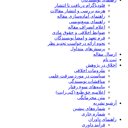
فلودیاگرام دریافت تا انتشار
هزینه بررسی و انتشار مقالات
راهنمای آماده‌سازی مقاله
راهنمای منبع‌نویسی
اعلام انصراف مقاله
ضوابط اخلاقی و حقوق مادی
فرم تعهد و امضا نویسندگان
نحوه ارائه درخواست تجدید نظر
پرسش‌های متداول
ارسال مقاله
ثبت نام
اخلاق در پژوهش
ملزومات اخلاقی
سیاست در مورد سرقت علمی
مناقشات نویسندگی
بیانیه‌های سوء رفتار
اعلامیه حق‌طبع (کپی‌رایت)
متن محرمانگی
آرشیو نشریه
شماره‌های پیشین
شماره جاری
راهنمای داوران
فرآیند داوری