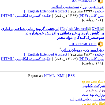
‎ 10.30505/8.3.123
*
واد عینی پور
،
سیدمجتبی اسلامی
کیده
(۴۲۹۹ مشاهده)
|
English Extended Abstract |
تن کامل (PDF)
(۱۴۶۹ دریافت)
|
چکیده گسترده انگلیسی [HTML]
یافت)
اثربخشی گروه‌درمانی شناختی-رفتاری
ر کاهش باورهای غیرمنطقی و افزایش خودپنداره در
وء‌مصرف‌کنندگان مواد مخدر
‎ 10.30505/8.3.105
*
هرا مسیحی
،
رضوان همائی
کیده
(۴۸۶۳ مشاهده)
|
English Extended Abstract |
تن کامل (PDF)
(۲۱۱۹ دریافت)
|
چکیده گسترده انگلیسی [HTML]
یافت)
Export as:
HTML
|
XML
|
RSS
ترسی سریع
کت یکتاوب
ارت علوم
ارت بهداشت
مانه ارزیابی نشریات
لاعات تماس