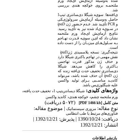
ﺷﺪه ﺑﻪوﺳﯿﻠﻪ آزﻣﺎیﺶ ایﺠﺎد ورم
ﻣﻠﺘﺤﻤـﻪ ﺑﺮوی ﺧﻮﮐﭽﻪ ﻫﻨﺪی ﺑﺮرﺳﯽ
ﺷﺪ.
یﺎﻓﺘﻪﻫﺎ: ﺳﻮیﻪ ﺷﯿﮕﻼ دیﺴﺎﻧﺘﺮی ﺗﯿﭗ
1
ﺣﺎﺻﻞ ﺑﻪوﺳﯿﻠﻪ آزﻣﺎیﺶ ﺳﺮوﻟﻮژیﮑﯽ
و
PCR
ﺗﺄیﯿﺪ ﺷﺪ. ﻋـﺪم ﺣـﻀﻮر ژن
ipaD
در ﺳـﻮیﻪ یﺎد ﺷﺪه ﻧﯿﺰ ﺑﻪ ﺗﺄیﯿﺪ رﺳﯿﺪ.
ﻧﺘﺎیﺞ آزﻣﺎیﺶ ایﺠﺎد ورم ﻣﻠﺘﺤﻤﻪ
ﻧﺸﺎن داد ﮐﻪ ایﻦ ﺳﻮیﻪ ﻗـﺪرت ﺗﻬـﺎﺟﻢ
ﺑـﻪ ﺳـﻠﻮلﻫـﺎی ﻣﯿﺰﺑـﺎن را از دﺳﺖ داده
اﺳﺖ.
ﻧﺘﯿﺠﻪﮔﯿﺮی: ﻧﺴﺨﻪ ﭘﻼﺳﻤﯿﺪی ژن
ipaD
ﻧﻘﺶ ﻣﻬﻤﯽ در ﺗﻬﺎﺟﻢ ﺑﺎﮐﺘﺮی ﺷﯿﮕﻼ دارد
و ﺣﺬف ژن ﻣﺬﮐﻮر ﻗﺪرت ﺗﻬﺎﺟﻤﯽ
ﺑـﺎﮐﺘﺮی را ﮐﺎﻫﺶ ﻣﯽدﻫﺪ. ﺷﯿﮕﻼ
دیﺴﺎﻧﺘﺮی ﺗﺨﻔﯿﻒ ﺣﺪت یﺎﻓﺘﻪ زﻧﺪه ﮐﻪ
ژن
ipaD
آن ﺣﺬف ﺷﺪه ﺑﺎﺷﺪ، ﻣﯽﺗﻮاﻧﺪ
ﮐﺎﻧﺪیـﺪ ﻣﻨﺎﺳـﺒﯽ ﺑـﺮای ﺗﻮﻟﯿﺪ واﮐﺴﻦ
ﻋﻠﯿﻪ ﺷﯿﮕﻠﻮزیﺲ ﺑﺎﺷﺪ.
واژه‌های کلیدی:
،
،
شیگلا دیسانتریتیپ 1
تخفیف حدت یافته
،
،
ورم ملتحمه چشم
خوکچه هندی
کاندید واکسن
(۵۰۷۲ دریافت)
متن کامل
[PDF 1466 kb]
نوع مقاله:
| موضوع مقاله:
مروری سيستماتيک
فناوری‌های مرتبط با طب انتظامی
دریافت: 1390/10/24 | پذیرش: 1392/12/21 |
انتشار: 1392/12/21
بازنشر اطلاعات