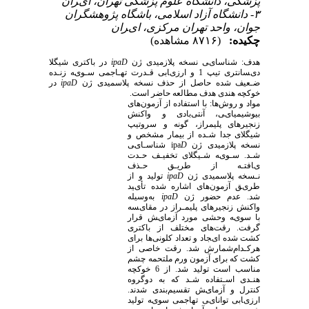
ﭘﺰﺷﮑﯽ، داﻧﺸﮕﺎه ﻋﻠﻮم ﭘﺰﺷﮑﯽ ﺗﻬﺮان، ایﺮان
۳- داﻧﺸﮕﺎه آزاد اﺳﻼﻣﯽ، ﺑﺎﺷﮕﺎه ﭘﮋوﻫﺸﮕﺮان
ﺟﻮان، واﺣﺪ ﺗﻬﺮان ﻣﺮﮐﺰی، ایﺮان
چکیده:
(۸۷۱۶ مشاهده)
ﻫﺪف: ﺷﻨﺎﺳﺎیﯽ ﻧﺴﺨﻪ ﭘﻼزﻣﯿﺪی ژن
ipaD
در ﺑﺎﮐﺘﺮی ﺷﯿﮕﻼ
دیﺴﺎﻧﺘﺮی ﺗﯿﭗ
1
و ارزیﺎﺑﯽ ﻗـﺪرت ﺗﻬـﺎﺟﻤﯽ ﺳـﻮیﻪ زﻧـﺪه
ﺿـﻌﯿﻒ ﺷﺪه ﺣﺎﺻﻞ از ﺣﺬف ﻧﺴﺨﻪ ﭘﻼﺳﻤﯿﺪی ژن
ipaD
در
ﺧﻮﮐﭽﻪ ﻫﻨﺪی ﻫﺪف ﻣﻄﺎﻟﻌﻪ ﺣﺎﺿﺮ اﺳﺖ.
ﻣﻮاد و روشﻫﺎ: ﺑﺎ اﺳﺘﻔﺎده از آزﻣﻮنﻫﺎی
ﺑﯿﻮﺷﯿﻤﯿﺎیﯽ، آﻧﺘﯽﺑﺎدی و واﮐﻨﺶ
زﻧﺠﯿﺮهای ﭘﻠﯿﻤﺮاز، ﮔﻮﻧﻪ و ﺳﺮوﺗﯿﭗ
ﺷﯿﮕﻼی ﺟﺪا ﺷـﺪه از ﺑﯿﻤﺎر ﻣﺸﺨﺺ و
ﻧﺴﺨﻪ ﭘﻼزﻣﯿﺪی ژن
D
ipa
ﺷﻨﺎﺳـﺎیﯽ
ﺷـﺪ. ﺳـﻮیﻪ ﺷـﯿﮕﻼی ﺗﺨﻔﯿـﻒ ﺣـﺪت
یﺎﻓﺘـﻪ از ﻃﺮیـﻖ ﺣـﺬف
ﻧـﺴﺨﻪ ﭘﻼﺳﻤﯿﺪی ژن
ipaD
ﺗﻮﻟﯿﺪ و از
ﻃﺮیﻖ آزﻣﻮنﻫﺎی اﺷﺎره ﺷﺪه ﺗﺄیﯿﺪ
ﺷﺪ. ﻋﺪم ﺣﻀﻮر ژن
ipaD
ﺑﻪوﺳﯿﻠﻪ
واﮐﻨﺶ زﻧﺠﯿﺮهای ﭘﻠﯿﻤـﺮاز در ﻣﻘﺎیﺴﻪ
ﺑﺎ ﺳﻮیﻪ وﺣﺸﯽ ﻣﻮرد آزﻣﺎیﺶ ﻗﺮار
ﮔﺮﻓﺖ. رﻗﺖﻫﺎی ﻣﺨﺘﻠﻒ از ﺑﺎﮐﺘﺮی
ﮐﺸﺖ ﺷﺪه ایﺠﺎد و ﺗﻌﺪاد ﮐﻠﻮﻧﯽﻫﺎ ﺑﺮای
ﻫﺮﮐـﺪامﺷﻤﺎرش ﺷﺪ. رﻗﺖ ﺧﺎﺻﯽ از
ﮐﺸﺖ ﮐﻪ ﺑﺮای آزﻣﻮن ورم ﻣﻠﺘﺤﻤﻪ ﭼﺸﻢ
ﻣﻨﺎﺳﺐ اﺳﺖ ﺗﻮﻟﯿﺪ ﺷﺪ. از
6
ﺧﻮﮐﭽﻪ
ﻫﻨـﺪی اﺳـﺘﻔﺎده ﺷـﺪ ﮐﻪ ﺑﻪ دوﮔﺮوه
ﮐﻨﺘﺮل و آزﻣﺎیﺶ ﺗﻘﺴﯿﻢﺑﻨﺪی ﺷﺪﻧﺪ.
ارزیﺎﺑﯽ ﺗﻮاﻧﺎیﯽ ﺗﻬﺎﺟﻤﯽ ﺳﻮیﻪ ﺗﻮﻟﯿﺪ