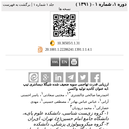
دوره ۱، شماره ۱ - ( ۱۳۹۱ )
|
جلد ۱ شماره ۱
برگشت به فهرست
نسخه ها
‎ 10.30505/1.1.31
‎ 20.1001.1.22286241.1391.1.1.4.1
ارزیابی قدرت تهاجمی سویه ضعیف شده شیگلا دیسانتری تیپ
1به عنوان کاندید تولید واکسن
۱
۱
*
،
،
احمدرضا صالحی چالشتری
مجتبی سعادتی
یاسر احسنی
۱
۲
۱
،
،
،
آرانی
عباس عباس بهادر
مصطفی حسینی
مهدی
۳
۱
،
حصارکی
محمد درودیان
۱- ﮔﺮوه زیﺴﺖ ﺷﻨﺎﺳﯽ، داﻧﺸﮑﺪه ﻋﻠﻮم ﭘﺎیﻪ،
داﻧﺸﮕﺎه ﺟﺎﻣﻊ اﻣﺎم ﺣﺴﯿﻦ(ع)، ﺗﻬﺮان، ایﺮان
۲- ﮔﺮوه ﻣﯿﮑﺮوﺑﯿﻮﻟﻮژی ﭘﺰﺷﮑﯽ، داﻧﺸﮑﺪه