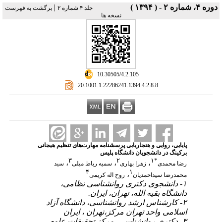
دوره ۴، شماره ۲ - ( ۱۳۹۴ )
|
جلد ۴ شماره ۲
برگشت به فهرست
نسخه ها
‎ 10.30505/4.2.105
‎ 20.1001.1.22286241.1394.4.2.8.8
پایایی، روایی و هنجاریابی پرسشنامه مهارت‌های تنظیم هیجانی
برکینگ در دانشجویان دانشگاه پلیس
۳
۲
۱
*
،
،
،
رضا محمدی
زهرا بهاری
سمیه رباط میلی
سید
۴
۱
،
محمدرضا سیداحمدیان
روح اله کریمی
۱- دانشجوی دکتری روانشناسی نظامی،
دانشگاه بقیه الله، تهران، ایران.
۲- کارشناس ارشد روانشناسی، دانشگاه آزاد
اسلامی واحد تهران مرکز،‌تهران ، ایران
۳- دکتری روانشناسی، مرکز تحقیقات علوم