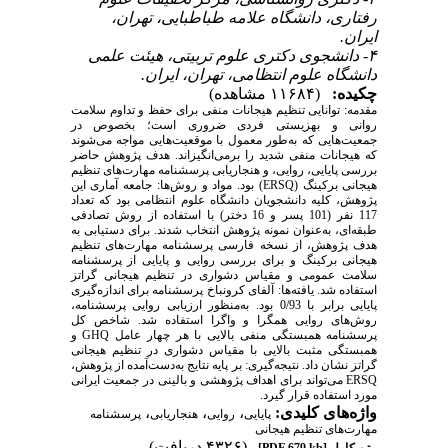
رفتاری، دانشگاه علامه طباطبایی، تهران،
ایران.
۴- دانشجوی دکتری علوم تربیتی، هیئت علمی
دانشگاه علوم انتظامی، تهران، ایران.
چکیده:
(۱۱۶۸۴ مشاهده)
مقدمه: توانایی تنظیم هیجانات منفی برای حفظ و تداوم سلامت
روانی و بهزیستی فردی ضروری است؛ بخصوص در
جمعیت‌هایی که به‌طور معمول با موقعیت‌هایی مواجه می‌شوند
که هیجانات منفی شدید را برمی‌انگیزاند. هدف پژوهش حاضر
بررسی پایایی، روایی، و هنجاریابی پرسشنامه مهارت‌های تنظیم
هیجانی برکینگ (ERSQ) بود. مواد و روش‌ها: جامعه آماری این
پژوهش، کلیه دانشجویان دانشگاه علوم انتظامی بود که تعداد
117 نفر (101 پسر و 16 دختر) با استفاده از روش تصادفی
طبقه‌ای، به‌عنوان نمونه پژوهش انتخاب شدند. برای دستیابی به
هدف پژوهش، از نسخه فارسی پرسشنامه مهارت‌های تنظیم
هیجانی برکینگ و برای بررسی روایی و پایایی از پرسشنامه
سلامت عمومی و مقیاس دشواری در تنظیم هیجانی گراتز
استفاده شد. یافته‌ها: آلفای کرونباخ پرسشنامه برای اندازه‌گیری
پایایی برابر با 0/93 بود. به‌منظور ارزیابی روایی پرسشنامه،
روش‌های روایی همگرا و واگرا استفاده شد. شاخص کل
پرسشنامه همبستگی منفی بالایی با هر چهار عامل GHQ و
همبستگی مثبت بالایی با مقیاس دشواری در تنظیم هیجانی
گراتز نشان داد. نتیجه‌گیری: بر پایه نتایج به‌دست‌آمده از پژوهش،
ERSQ می‌تواند برای اهداف پژوهشی و بالینی در جمعیت ایرانی
مورد استفاده قرار گیرد.
واژه‌های کلیدی:
،
،
،
پایایی
روایی
هنجاریابی
پرسشنامه
مهارت‌های تنظیم هیجانی
(۴۳۲۶ دریافت)
متن کامل
[PDF 679 kb]