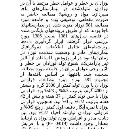
نوزادان پر خطر و عوامل خطر مرتبط با آن در
نوزادان متولد‌شده در بیمارستان‌های ناجا
می‏پردازد. مواد و روش‏ها: مطالعه حاضر به
صورت مقطعی‌- توصیفی بوده و جامعه مورد
مطالعه 581 نوزاد متولد شده در بیمارستان‏های
ناجا بودند که از طریق پرونده‏های بایگانی شده
در فاصله سال‌های ‌1381 لغایت 1386 مورد
بررسی قرار گرفتند. ابزار گردآوری داده‌ها
پرسشنامه‌ای شامل اطلاعات دموگرافیک
بیماری‌های مادر و وضعیت سلامت نوزاد در
زمان تولد‌ بود. در این پژوهش با استفاده از آنالیز
غیر پارامتریک، شیوع تولد نوزادان پر خطر و
تأثیر برخی عوامل بر آن در جامعه مورد مطالعه
سنجیده شد‌. یافته‏ها: بر اساس یافته‌ها، از
مجموع 581 نوزاد مورد مطالعه، فراوانی
نوزادان با وزن تولد کمتر از 2500 گرم و بیشتر
از 4000 گرم، بترتیب 6/3% و 4/3% بود. فراوانی
نوزاد با سن تولد کمتر از 37 هفته و بیش از 42
هفته بترتیب 2/2% و 1% بود. همچنین، فراوانی
نوزاد با نمره آپگار ‌دقیقه اول کمتر از پنج 0/9% و
فراوانی نوزادان نیازمند احیاء 5/7% بود. بین
دیابت مادر و افزایش وزن تولد نوزادان ارتباط
معنادار وجود داشت (0/019 =P) و با افزایش
میزان فشار خون دیاستولیک مادر، وزن کودک