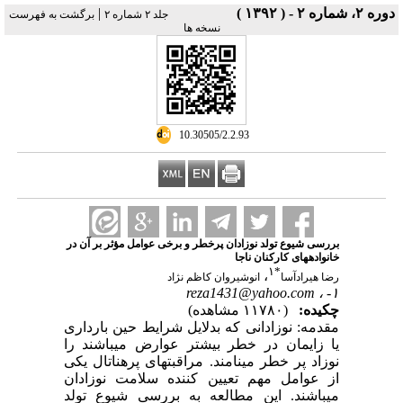
دوره ۲، شماره ۲ - ( ۱۳۹۲ )
|
جلد ۲ شماره ۲
برگشت به فهرست
نسخه ها
‎ 10.30505/2.2.93
بررسی شیوع تولد نوزادان پرخطر و برخی عوامل مؤثر بر آن در
خانواده‏های کارکنان ناجا
۱
*
،
رضا هیرادآسا
انوشیروان کاظم نژاد
reza1431@yahoo.com
۱- ،
چکیده:
(۱۱۷۸۰ مشاهده)
مقدمه: نوزادانی که بدلایل شرایط حین بارداری
یا زایمان در خطر بیشتر عوارض می‏باشند را
نوزاد پر خطر می‏نامند. مراقبت‏های پره‏ناتال یکی
از عوامل مهم تعیین کننده سلامت نوزادان
می‏باشند. این مطالعه به بررسی شیوع تولد