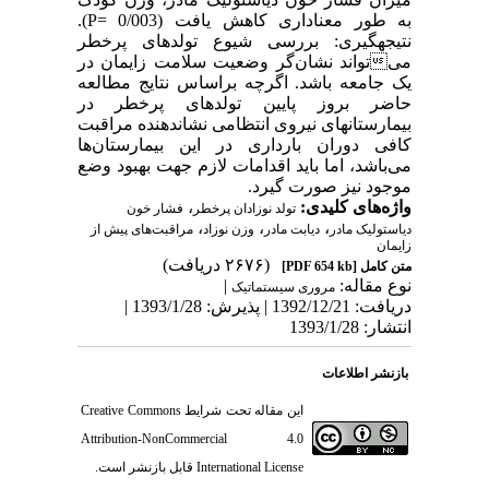
به طور معناداری کاهش یافت (0/003 =P).
نتیجه‏گیری: بررسی شیوع تولدهای پرخطر
میتواند نشان‌گر وضعیت سلامت زایمان در
یک جامعه باشد. اگرچه براساس نتایج مطالعه
حاضر بروز پایین تولدهای پرخطر در
بیمارستانهای نیروی انتظامی نشان‏دهنده مراقبت
کافی دوران بارداری در این بیمارستان‌ها
می‌باشد‌‌، اما باید اقدامات لازم جهت بهبود وضع
موجود نیز صورت گیرد.
واژه‌های کلیدی:
،
تولد نوزادان پرخطر
فشار خون
،
،
،
دیاستولیک مادر
دیابت مادر
وزن نوزاد
مراقبت‌های پیش از
زایمان
(۲۶۷۶ دریافت)
متن کامل
[PDF 654 kb]
نوع مقاله:
|
مروری سيستماتيک
دریافت: 1392/12/21 | پذیرش: 1393/1/28 |
انتشار: 1393/1/28
بازنشر اطلاعات
این مقاله تحت شرایط
Creative Commons
Attribution-NonCommercial 4.0
International License
قابل بازنشر است.