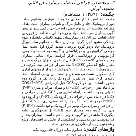
۳- متخصص جراحی اعصاب،بیمارستان قائم،
مشهد، ایران
چکیده:
(۱۱۳۵۹ مشاهده)
مقدمه: افزایش فشار مغزی مقاوم از عوارض هماتوم ساب
دورال تروماتیک حاد و عامل مرگ و ناتوانی بیماران است. هدف
مطالعه مقایسه اثر دو نوع عمل رایج جراحی دکمپرسیو بر پیش
آگهی بیماران می باشد. مواد و روش‎ها: این مطالعه از فروردین
1389 لغایت تیر 1390 در بیمارستان شهید کامیاب دانشگاه علوم
پزشکی مشهد اجرا گردید. بیماران مبتلا به هماتوم ساب‌دورال
تروماتیک حاد دردو گروه بررسی شدند. گروه اول تحت عمل
جراحی کرانیوتومی و دوراپلاستی و گروه دوم تحت لوبکتومی،
کرانیوتومی و دوراپلاستی قرار گرفتند. برای تمامی بیماران
معیار کومای گلاسکو (GCS) قبل از عمل، میزان مرگ و میر و
معیار نتایج گلاسکو (GOS) 3 ماه پس از جراحی ثبت گردید. در
این پژوهش از نرم افزار SPSS ویرایش 18 و از آزمون‎های آماری
کای-اسکوئر، تست تی مستقل و تست من-ویتنی استفاده شد.
یافته‌ها: از87 بیمار 52 نفردر گروه یک و 35 نفر در گروه دوم
حضور داشتند. بین دو گروهGCS قبل ازجراحی (0/93=P)،GOS
در 3 ماه پس از جراحی (0/35=P) و میزان مرگ و میر (0/48=P)
تفاوتی وجود نداشت. رابطه آماری بین GCS قبل از جراحی و
GOS در 3 ماه پس از جراحی در گروه یک (0/15=P) و گروه دوم
(0/70=P) وجود نداشت. اگر چه ارتباط معنی‌داری بین GCS قبل
از جراحی و میزان مرگ ومیر در گروه یک وجود داشت (0/04=P)
ولی در گروه دوم معنا‌دار نبود (0/63=P). نتیجه‎گیری: نتایج
پیگیری 3 ماهه در دو گروه تفاوتی با هم نداشت. بیماران بعد از
کرانیوتومی، دوراپلاستی و لوبکتومی از بخش مراقبت‌های ویژه
و همچنین از بیمارستان زودتر مرخص شدند.
واژه‌های کلیدی:
،
هماتوم ساب دورال حاد تروماتیک
،
کرانیوتومی
معیار کومای گلاسکو