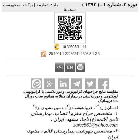
دوره ۳، شماره ۱ - ( ۱۳۹۳ )
|
جلد ۳ شماره ۱
برگشت به فهرست
نسخه ها
‎ 10.30505/3.1.11
‎ 20.1001.1.22286241.1393.3.1.2.3
مقایسه نتایج جراحی‎های کرانیوتومی و دوراپلاستی با کرانیوتومی،
لوبکتومی و دوراپلاستی در بیماران مبتلا به هماتوم ساب دورال
حاد تروماتیک
۳
۲
۱
*
،
،
احسان زارع
فریبا هوشمندی
حسین مشهدی نژاد
۱- متخصص جراح مغزو اعصاب، بیمارستان
ثامن الائمه(ع) ناجا، مشهد، ایران ،
zaree861@yahoo.com
۲- متخصص بیهوشی، بیمارستان قائم ، مشهد،
ایران