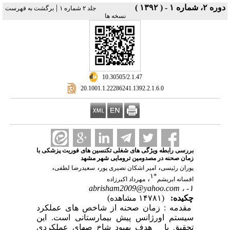
دوره ۲، شماره ۱ - ( ۱۳۹۲ )
|
جلد ۲ شماره ۱
برگشت به فهرست
نسخه ها
‎ 10.30505/2.1.47
‎ 20.1001.1.22286241.1392.2.1.6.0
بررسی رابطه ویژگی های شغلی تکنسین های فوریت پزشکی با
زمان صحنه در مصدومین ترومایی شهر مشهد
،
،
،
پوران رئیسی
امیر اشکان نصیری پور
سعیدرضا لطفی
۱
*
،
افسانه ابریشم
مهرداد اکبرزاده
abrisham2009@yahoo.com
۱- ،
چکیده:
(۱۴۷۸۱ مشاهده)
مقدمه : زمان صحنه از شاخص های عملکرد
سیستم اورژانس پیش بیمارستانی است. این
تحقیق با هدف بهبود شاخ صهای عملکردی