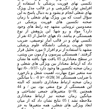
تکنسی نهای فوریت پزشکی با استفاده از
افزایش توان انگیزشی و در قالب مدل ویژگ
یهای شغلی انجام م یشود و به دنبال پاسخ به این
سؤال است که بین ویژگ یهای شغلی با زمان
صحنه تکنسین های فوریت پزشکی در
مصدومین ترومایی مشهد چه رابط های وجود
دارد؟ مواد و رو شها: این پژوهش از نوع
همبستگی م یباشد. داد ههای حاصل از 43 نفر از
تکنسی نهای و در قالب آمار توصیفی، ضریب
spss فوریت پزشکی دانشگاه علوم پزشکی
مشهد با استفاده از نرم افزار 0 مورد تحلیل قرار
گرفتند. / همبستگی پیرسون و آزمون من ویتنی،
در سطح معناداری 05 یافت هها: یافته ها نشان
داد که ارتباط معنادار بین ویژگی های شغلی و
زمان صحنه تکنسین ها وجود دارد -0/37 ، -0/ تنها
سه متغیر تنوع مهارت، اهمیت شغل و بازخورد
با ضرایب همبستگی 34 )r= -0/28( 0- ، با میانگین
زمان صحنه ارتباط معناداری داشتند که البته
این همبستگی از نوع منفی بود. بین / و 44
همچنین .)p>0/ متغیرهای جمعی تشناختی و
میانگین زمان صحنه نیز ارتباط معناداری
ملاحظه نشد ) 05 نتایج نشان داد که از میان
ابعاد ویژگی های شغلی، همه متغیرها به جز