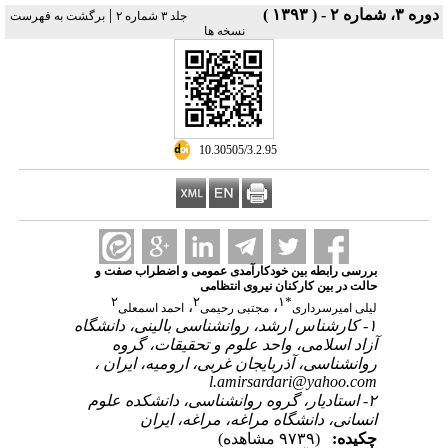
دوره ۳، شماره ۲ - ( ۱۳۹۳ )
|
جلد ۳ شماره ۲
برگشت به فهرست
نسخه ها
‎ 10.30505/3.2.95
بررسی رابطه بین خودکارآمدی عمومی و اضطراب صفت و
حالت در بین کارکنان نیروی انتظامی
۲
۲
۱
*
،
،
لیلی امیرسرداری
مجتبی رحیمی
احمد اسمعلی
۱- کارشناس ارشد، روان‎شناسی بالینی، دانشگاه
آزاد اسلامی، واحد علوم و تحقیقات، گروه
روان‎شناسی، آذربایجان غربی، ارومیه، ایران ،
l.amirsardari@yahoo.com
۲- استادیار، گروه روانشناسی، دانشکده علوم
انسانی، دانشگاه مراغه، مراغه، ایران
چکیده:
(۹۷۳۹ مشاهده)