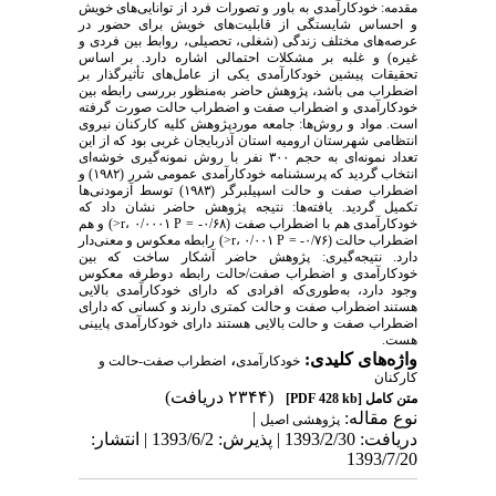
مقدمه: خودکارآمدی به باور و تصورات فرد از توانایی‌های خویش
و احساس شایستگی از قابلیت‌های خویش برای حضور در
عرصه‌های مختلف زندگی (شغلی، تحصیلی، روابط بین فردی و
غیره) و غلبه بر مشکلات احتمالی اشاره دارد. بر اساس
تحقیقات پیشین خودکارآمدی یکی از عامل‌های تأثیرگذار بر
اضطراب می باشد، پژوهش حاضر به‌منظور بررسی رابطه بین
خودکارآمدی و اضطراب صفت و اضطراب حالت صورت گرفته
است. مواد و روش‌ها: جامعه موردپژوهش کلیه کارکنان نیروی
انتظامی شهرستان ارومیه استان آذربایجان غربی بود که از این
تعداد نمونه‌ای به حجم ۳۰۰ نفر با روش نمونه‌گیری خوشه‌ای
انتخاب گردید که پرسشنامه خودکارآمدی عمومی شرر (۱۹۸۲) و
اضطراب صفت و حالت اسپیلبرگر (۱۹۸۳) توسط آزمودنی‌ها
تکمیل گردید. یافته‌ها: نتیجه پژوهش حاضر نشان داد که
خودکارآمدی هم با اضطراب صفت (۰/۶۸- = r، ۰/۰۰۰۱ P<) و هم
اضطراب حالت (۰/۷۶- = r، ۰/۰۰۱ P<) رابطه معکوس و معنی‌دار
دارد. نتیجه‌گیری: پژوهش حاضر آشکار ساخت که بین
خودکارآمدی و اضطراب صفت/حالت رابطه دوطرفه معکوس
وجود دارد، به‌طوری‌که افرادی که دارای خودکارآمدی بالایی
هستند اضطراب صفت و حالت کمتری دارند و کسانی که دارای
اضطراب صفت و حالت بالایی هستند دارای خودکارآمدی پایینی
هست.
واژه‌های کلیدی:
،
خودکارآمدی
اضطراب صفت-حالت و
کارکنان
(۲۳۴۴ دریافت)
متن کامل
[PDF 428 kb]
نوع مقاله:
|
پژوهشی اصيل
دریافت: 1393/2/30 | پذیرش: 1393/6/2 | انتشار:
1393/7/20