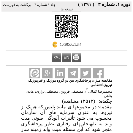
دوره ۱، شماره ۳ - ( ۱۳۹۱ )
|
جلد ۱ شماره ۳
برگشت به فهرست
نسخه ها
‎ 10.30505/1.3.4
مقایسه میزان پرخاشگری بین دو گروه موزیک و غیرموزیک
نیروی انتظامی
*
،
،
،
محمدرضا کمالی
مصطفی فروتن
مصطفی براری
هادی
پناهی
چکیده:
(۱۲۵۱۲ مشاهده)
مقدمه: در مجموعها ی مانند پلیس که هریک از
نیروها به عنوان سرمایه های آن سازمان
محسوب می شود تأثیرات آلودگی صوتی میت
واند به نابهنجاریهای رفتاری نظیر پرخاشگری
منجر شود که این مسئله میت واند زمینه ساز