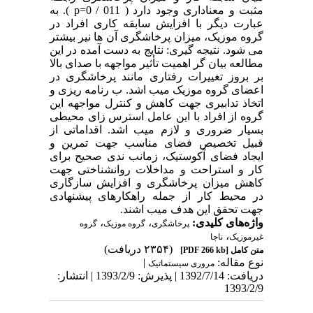
مثبت و معناداری وجود دارد ( 011 / p=0 ). به
عبارت دیگر با افزایش سابقه کاری افراد در
گروه موزیک، میزان پرخاشگری آن ها نیر بیشتر
می شود. نتیجه گیری: نتایج به دست آمده در این
مطالعه بیان گر اهمیت تأثیر مواجهه با صدای بالا
بر بروز تغییرات رفتاری مانند پرخاشگری در
اعضای گروه موزیک میب اشد. ب رنامه ریزی و
اتخاذ تدابیری جهت کاهش و کنترل مواجهه این
گروه از افراد با این عامل استرس زای محیطی
بسیار ضروری و لازم میب اشد. اقداماتی از
قبیل تخصیص فضای مناسب جهت تمرین و
ایجاد فضای آکوستیک، زمانب ندی صحیح برای
کار و استراحت و مداخلات روانشناختی جهت
کاهش میزان پرخاشگری و افزایش سازگاری
در محیط کار از جمله راهکارهای پیشنهادی
جهت تحقق این هدف میب اشند.
واژه‌های کلیدی:
،
،
پرخاشگری
گروه موزیک
گروه
،
غیرموزیک
ناجا
(۲۳۵۴ دریافت)
متن کامل
[PDF 266 kb]
نوع مقاله:
|
مروری سيستماتيک
دریافت: 1392/7/14 | پذیرش: 1393/2/9 | انتشار:
1393/2/9