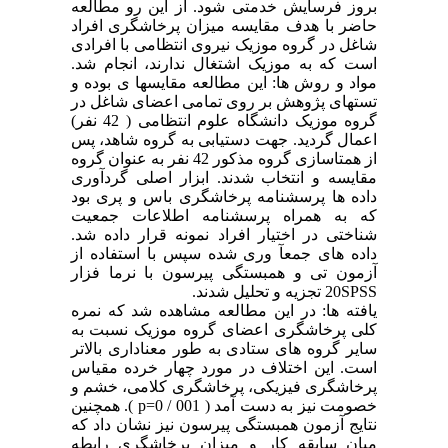
بروز فرسایش خدمتی شود. از این رو مطالعه
حاضر با هدف مقایسه میزان پرخاشگری افراد
شاغل در گروه موزیک نیروی انتظامی با افرادی
است که به موزیک اشتغال ندارند، انجام شد.
مواد و روش ها: این مطالعه مقایسها ی بوده و
تستهای پژوهش بر روی تمامی اعضای شاغل در
گروه موزیک دانشگاه علوم انتظامی ( 42 نفر)
اعمال گردید. جهت دستیابی به گروه شاهد، پس
از همتاسازی گروه مذکور 42 نفر به عنوان گروه
مقایسه و انتخاب شدند. ابزار اصلی گردآوری
داده ها پرسشنامه پرخاشگری باس و پری بود
که به همراه پرسشنامه اطلاعات جمعیت
شناختی در اختیار افراد نمونه قرار داده شد.
داده های جمعآ وری شده سپس با استفاده از
آزمون تی و همبستگی پیرسون با نرما فزار
20SPSS تجزیه و تحلیل شدند.
یافته ها: در این مطالعه مشاهده شد که نمره
کلی پرخاشگری اعضای گروه موزیک نسبت به
سایر گروه های ستادی به طور معناداری بالاتر
است. این اختلاف در مورد چهار خرده مقیاس
پرخاشگری فیزیکی، پرخاشگری کلامی، خشم و
خصومت نیز به دست آمد ( 001 / p=0 ). همچنین
نتایج آزمون همبستگی پیرسون نیز نشان داد که
میان سابقه کار و میزان پرخاشگری رابطه