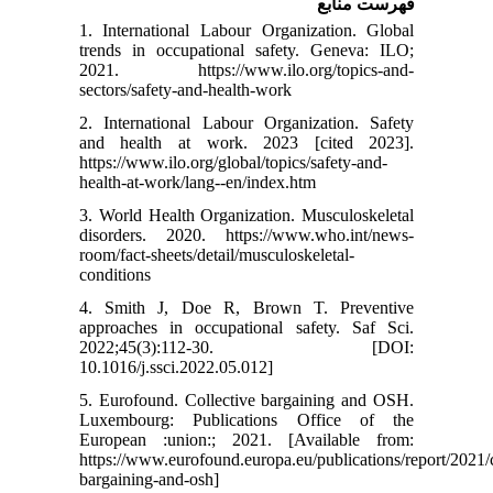
فهرست منابع
1. International Labour Organization. Global
trends in occupational safety. Geneva: ILO;
2021. https://www.ilo.org/topics-and-
sectors/safety-and-health-work
2. International Labour Organization. Safety
and health at work. 2023 [cited 2023].
https://www.ilo.org/global/topics/safety-and-
health-at-work/lang--en/index.htm
3. World Health Organization. Musculoskeletal
disorders. 2020. https://www.who.int/news-
room/fact-sheets/detail/musculoskeletal-
conditions
4. Smith J, Doe R, Brown T. Preventive
approaches in occupational safety. Saf Sci.
2022;45(3):112-30. [DOI:
10.1016/j.ssci.2022.05.012]
5. Eurofound. Collective bargaining and OSH.
Luxembourg: Publications Office of the
European :union:; 2021. [Available from:
https://www.eurofound.europa.eu/publications/report/2021/c
bargaining-and-osh]