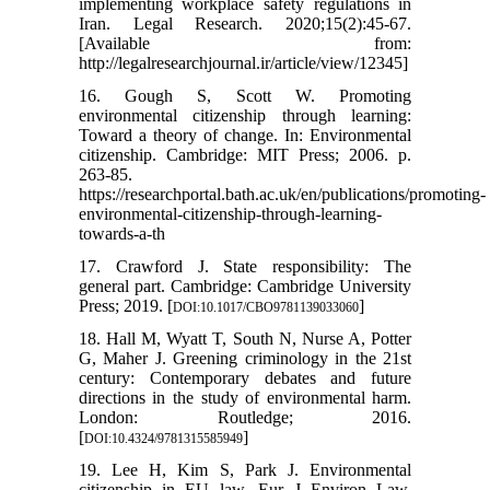
implementing workplace safety regulations in
Iran. Legal Research. 2020;15(2):45-67.
[Available from:
http://legalresearchjournal.ir/article/view/12345]
16. Gough S, Scott W. Promoting
environmental citizenship through learning:
Toward a theory of change. In: Environmental
citizenship. Cambridge: MIT Press; 2006. p.
263-85.
https://researchportal.bath.ac.uk/en/publications/promoting-
environmental-citizenship-through-learning-
towards-a-th
17. Crawford J. State responsibility: The
general part. Cambridge: Cambridge University
Press; 2019. [
]
DOI:10.1017/CBO9781139033060
18. Hall M, Wyatt T, South N, Nurse A, Potter
G, Maher J. Greening criminology in the 21st
century: Contemporary debates and future
directions in the study of environmental harm.
London: Routledge; 2016.
[
]
DOI:10.4324/9781315585949
19. Lee H, Kim S, Park J. Environmental
citizenship in EU law. Eur J Environ Law.