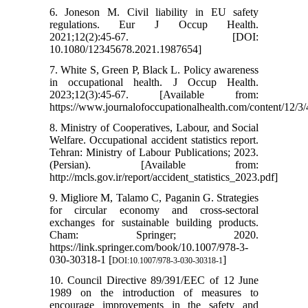
6. Joneson M. Civil liability in EU safety
regulations. Eur J Occup Health.
2021;12(2):45-67. [DOI:
10.1080/12345678.2021.1987654]
7. White S, Green P, Black L. Policy awareness
in occupational health. J Occup Health.
2023;12(3):45-67. [Available from:
https://www.journalofoccupationalhealth.com/content/12/3/
8. Ministry of Cooperatives, Labour, and Social
Welfare. Occupational accident statistics report.
Tehran: Ministry of Labour Publications; 2023.
(Persian). [Available from:
http://mcls.gov.ir/report/accident_statistics_2023.pdf]
9. Migliore M, Talamo C, Paganin G. Strategies
for circular economy and cross-sectoral
exchanges for sustainable building products.
Cham: Springer; 2020.
https://link.springer.com/book/10.1007/978-3-
030-30318-1 [
]
DOI:10.1007/978-3-030-30318-1
10. Council Directive 89/391/EEC of 12 June
1989 on the introduction of measures to
encourage improvements in the safety and