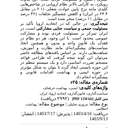
رویکرد، به کارایی بالاتر نظام اروپایی در شاخص‌هایی
کلیدی مانند نرخ پایین حوادث شغلی (۲.۱ در مقابل
۲۳.۴ در ایران) و کاهش چشمگیر تخلفات (۴۲ درصد
در مقابل ۱۱ درصد) منجر شده است.
نتیجه‌گیری:
در حالی که در اتحادیه اروپا تأکید بر
مسئولیت جمعی و سیاست جنایی
مشارکتی
است، در
ایران تمرکز بر مسئولیت فردی بوده و مشارکت
عمومی محدود است. با این وجود، هر دو نظام در
فقدان یک قانون واحد و مدون و همچنین اتخاذ
سیاست‌های پیشگیرانه‌ای مانند نظارت و آموزش،
شباهت‌هایی دارند. بر اساس یافته‌های مطالعه حاضر
می‌توان این گونه نتیجه گیرفت که طراحی قواعد
منسجم ضررت اساسی دارد و یک سیستم منظم در
این حوزه بایستی ایجاد گردد تا بتوان به شکل مؤثرتر
در حوزه ایمنی و بهداشت اقدامات قانونی و
پیشگیرانه انجام داد.
شماره‌ی مقاله: e۲۵
،
،
واژه‌های کلیدی:
ایمنی
بهداشت حرفه‌ای
،
،
،
سیاست‌گذاری
قانون‌گذاری
اتحادیه اروپا
ایران.
(۲۹۹۲ دریافت)
[PDF 1250 kb]
متن کامل
نوع مقاله:
| موضوع مقاله:
مروری تحليلی
بهداشت
انتظامی
دریافت: 1403/4/16 | پذیرش: 1403/7/17 | انتشار:
1403/9/13