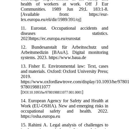
health of workers at work. Off J Eur
Communities. 1989 Jun 29;L 183:1-8.
[Available from: https://eur-
lex.europa.eu/eli/dir/1989/391/oj]
11. Eurostat. Occupational accidents and
diseases statistics.
2023https://ec.europa.eu/eurostat
12. Bundesanstalt für Arbeitsschutz und
Arbeitsmedizin [BAuA]. Digital monitoring
systems. 2023. https://www.baua.de
13. Fisher E. Environmental law: Text, cases
and materials. Oxford: Oxford University Press;
2019.
https://www.oxfordlawtrove.com/display/10.1093/he/9780
9780198811077
[
]
DOI:10.1093/he/9780198811077.001.0001
14. European Agency for Safety and Health at
Work (EU-OSHA). New and emerging risks in
occupational safety and health. 2022.
https://osha.europa.eu
15. Rahimi A. Legal analysis of challenges to