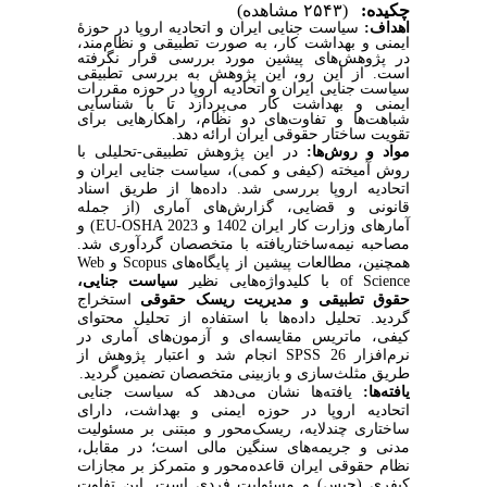
چکیده:
(۲۵۴۳ مشاهده)
سیاست جنایی ایران و اتحادیه اروپا در حوزۀ
:
اهداف
ایمنی و بهداشت کار، به صورت تطبیقی و نظام‌مند،
در پژوهش‌های پیشین مورد بررسی قرار نگرفته
است. از این رو، این پژوهش به بررسی تطبیقی
سیاست جنایی ایران و اتحادیه اروپا در حوزه مقررات
ایمنی و بهداشت کار می‌پردازد تا با شناسایی
شباهت‌ها و تفاوت‌های دو نظام، راهکارهایی برای
تقویت ساختار حقوقی ایران ارائه دهد.
مواد و روش‌ها:
در این پژوهش تطبیقی-تحلیلی با
روش آمیخته (کیفی و کمی)، سیاست جنایی ایران و
اتحادیه اروپا بررسی شد. داده‌ها از طریق اسناد
قانونی و قضایی، گزارش‌های آماری (از جمله
) و
EU-OSHA 2023
آمارهای وزارت کار ایران 1402 و
مصاحبه نیمه‌ساختاریافته با متخصصان گردآوری شد.
Web
و
Scopus
همچنین، مطالعات پیشین از پایگاه‌های
سیاست جنایی،
با کلیدواژه‌هایی نظیر
of Science
حقوق تطبیقی و مدیریت ریسک حقوقی
استخراج
گردید. تحلیل داده‌ها با استفاده از تحلیل محتوای
کیفی، ماتریس مقایسه‌ای و آزمون‌های آماری در
انجام شد و اعتبار پژوهش از
SPSS 26
نرم‌افزار
طریق مثلث‌سازی و بازبینی متخصصان تضمین گردید.
یافته‌ها:
یافته‌ها نشان می‌دهد که سیاست جنایی
اتحادیه اروپا در حوزه ایمنی و بهداشت، دارای
ساختاری چندلایه، ریسک‌محور و مبتنی بر مسئولیت
مدنی و جریمه‌های سنگین مالی است؛ در مقابل،
نظام حقوقی ایران قاعده‌محور و متمرکز بر مجازات
کیفری (حبس) و مسئولیت فردی است. این تفاوت