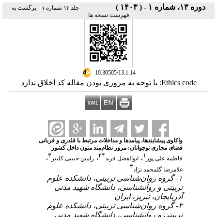
دوره ۱۳، شماره ۱ - ( ۱۴۰۳ )
|
جلد ۱۳ شماره ۱
برگشت به
فهرست نسخه ها
‎ 10.30505/13.1.14
Ethics code: با توجه به مروری بودن مقاله کد اخلاق ندارد
واکاوی پیشایندها، پیامدها و مداخلات مرتبط با قلدری و قربانی
فضای مجازی نوجوانان: مرور نظام‌مند متون داخل کشور
۳
۲
*
۱
،
،
،
فاطمه علی پور
ابوالفضل فرید
رامین حبیبی کلیبر
۳
غلامرضا گلمحمد نژاد
۱- گروه روان‌شناسی تربیتی، دانشکده علوم
تربیتی و روانشناسی، دانشگاه شهید مدنی
آذربایجان، تبریز، ایران
۲- گروه روان‌شناسی تربیتی، دانشکده علوم
تربیتی و روانشناسی، دانشگاه شهید مدنی