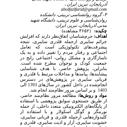
آذربایجان، تبریز، ایران ،
abolfazlfarid@gmail.com
۳- گروه روانشناسی تربیتی، دانشکده
روان‌شناسی و علوم تربیتی، دانشگاه شهید
مدنی آذربایجان، تبریز، ایران.
چکیده:
(۳۶۵۲ مشاهده)
اهداف
:
جرم‌شناسان اتفاق‌نظر دارند که افزایش
جرائم سایبری ازجمله قلدری سایبری، نتیجه
پیشرفت‌های تکنولوژیکی است که تعامل
اجتماعی و رفتار مردم را تغییر داده و به یک
ناسازگاری و مشکل روانی- اجتماعی رایج در
جمعیت کودک و نوجوان مطرح شده است.
بنابراین، پژوهش حاضر، با هدف شناسایی
پیشایندها، پیامدها و مداخلات مرتبط با قلدری و
قربانی سایبری در پژوهش‌های در دسترس
انجام‌شده در داخل کشور در سال‌های 1393 الی
1403 و بر اساس مرور نظام‌مند انجام شد.
مواد و روش‌ها:
مطالعه مرور نظام‌مند حاضر،
از طریق جستجوی سوابق پژوهشی با استفاده
از پایگاه‌های الکترونیکی متعدد داخلی، از جمله
نورمگز و گوگل اسکولار و با استفاده از
کلیدواژه‌هایی ازجمله قلدری و قربانی سایبری،
خشونت سایبری، آزار و اذیت سایبری، قلدری و